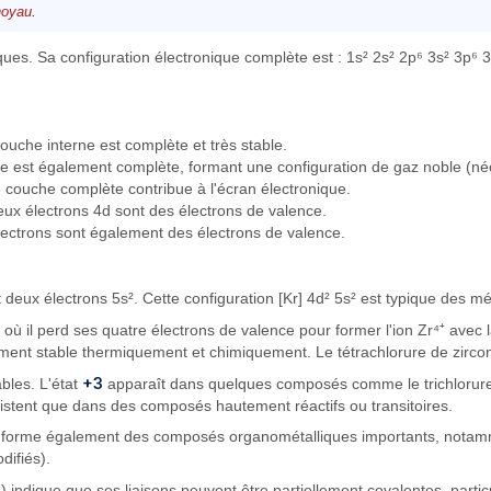
noyau
.
es. Sa configuration électronique complète est : 1s² 2s² 2p⁶ 3s² 3p⁶ 3d
ouche interne est complète et très stable.
uche est également complète, formant une configuration de gaz noble (né
te couche complète contribue à l'écran électronique.
deux électrons 4d sont des électrons de valence.
électrons sont également des électrons de valence.
t deux électrons 5s². Cette configuration [Kr] 4d² 5s² est typique des m
, où il perd ses quatre électrons de valence pour former l'ion Zr⁴⁺ avec 
ement stable thermiquement et chimiquement. Le tétrachlorure de zirc
+3
bles. L'état
apparaît dans quelques composés comme le trichlorure 
xistent que dans des composés hautement réactifs ou transitoires.
m forme également des composés organométalliques importants, notamm
difiés).
g) indique que ses liaisons peuvent être partiellement covalentes, par