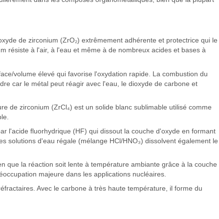
oxyde de zirconium (ZrO₂) extrêmement adhérente et protectrice qui le
um résiste à l'air, à l'eau et même à de nombreux acides et bases à
rface/volume élevé qui favorise l'oxydation rapide. La combustion du
dre car le métal peut réagir avec l'eau, le dioxyde de carbone et
ure de zirconium (ZrCl₄) est un solide blanc sublimable utilisé comme
le.
par l'acide fluorhydrique (HF) qui dissout la couche d'oxyde en formant
Les solutions d'eau régale (mélange HCl/HNO₃) dissolvent également le
n que la réaction soit lente à température ambiante grâce à la couche
réoccupation majeure dans les applications nucléaires.
éfractaires. Avec le carbone à très haute température, il forme du