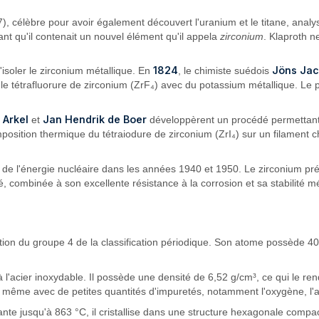
, célèbre pour avoir également découvert l'uranium et le titane, analys
nt qu'il contenait un nouvel élément qu'il appela
zirconium
. Klaproth n
1824
Jöns Jac
'isoler le zirconium métallique. En
, le chimiste suédois
t le tétrafluorure de zirconium (ZrF₄) avec du potassium métallique. L
 Arkel
Jan Hendrik de Boer
et
développèrent un procédé permettant d
osition thermique du tétraiodure de zirconium (ZrI₄) sur un filament c
 de l'énergie nucléaire dans les années 1940 et 1950. Le zirconium pr
été, combinée à son excellente résistance à la corrosion et sa stabilité 
ion du groupe 4 de la classification périodique. Son atome possède 40
 à l'acier inoxydable. Il possède une densité de 6,52 g/cm³, ce qui le r
 même avec de petites quantités d'impuretés, notamment l'oxygène, l'a
te jusqu'à 863 °C, il cristallise dans une structure hexagonale compa