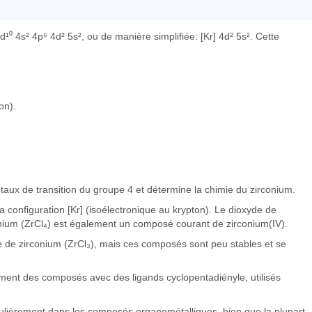
¹⁰ 4s² 4p⁶ 4d² 5s², ou de manière simplifiée: [Kr] 4d² 5s². Cette
on).
étaux de transition du groupe 4 et détermine la chimie du zirconium.
la configuration [Kr] (isoélectronique au krypton). Le dioxyde de
onium (ZrCl₄) est également un composé courant de zirconium(IV).
de zirconium (ZrCl₃), mais ces composés sont peu stables et se
ent des composés avec des ligands cyclopentadiényle, utilisés
ticulièrement dans les composés organométalliques, bien que la plupart