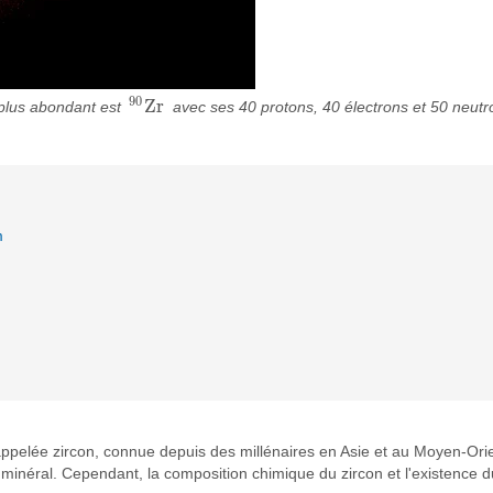
90
Z
r
 plus abondant est
avec ses 40 protons, 40 électrons et 50 neutr
90
Z
r
m
 appelée zircon, connue depuis des millénaires en Asie et au Moyen-Or
e minéral. Cependant, la composition chimique du zircon et l'existence