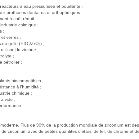
réacteurs à eau pressurisée et bouillante ;
r prothèses dentaires et orthopédiques ;
ant à coût réduit ;
'industrie chimique ;
s ;
et verres ;
 de grille (HfO₂/ZrO₂) ;
ilisant la zircone ;
rolyte ;
 pétrolier ;
lants biocompatibles ;
istance à l'humidité ;
ustrie chimique ;
à vide ;
performance.
re moderne. Plus de 90% de la production mondiale de zirconium est dest
 de zirconium avec de petites quantités d'étain, de fer, de chrome et de