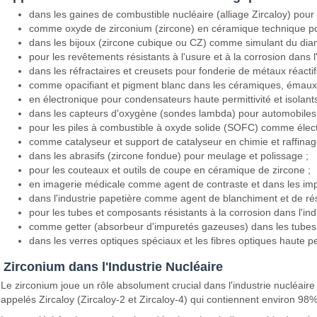
dans les gaines de combustible nucléaire (alliage Zircaloy) pour 
comme oxyde de zirconium (zircone) en céramique technique pou
dans les bijoux (zircone cubique ou CZ) comme simulant du diam
pour les revêtements résistants à l'usure et à la corrosion dans l
dans les réfractaires et creusets pour fonderie de métaux réactif
comme opacifiant et pigment blanc dans les céramiques, émaux 
en électronique pour condensateurs haute permittivité et isolants
dans les capteurs d'oxygène (sondes lambda) pour automobiles ut
pour les piles à combustible à oxyde solide (SOFC) comme élect
comme catalyseur et support de catalyseur en chimie et raffinage
dans les abrasifs (zircone fondue) pour meulage et polissage ;
pour les couteaux et outils de coupe en céramique de zircone ;
en imagerie médicale comme agent de contraste et dans les imp
dans l'industrie papetière comme agent de blanchiment et de rés
pour les tubes et composants résistants à la corrosion dans l'ind
comme getter (absorbeur d'impuretés gazeuses) dans les tubes 
dans les verres optiques spéciaux et les fibres optiques haute 
Zirconium dans l'Industrie Nucléaire
Le zirconium joue un rôle absolument crucial dans l'industrie nucléai
appelés Zircaloy (Zircaloy-2 et Zircaloy-4) qui contiennent environ 98%