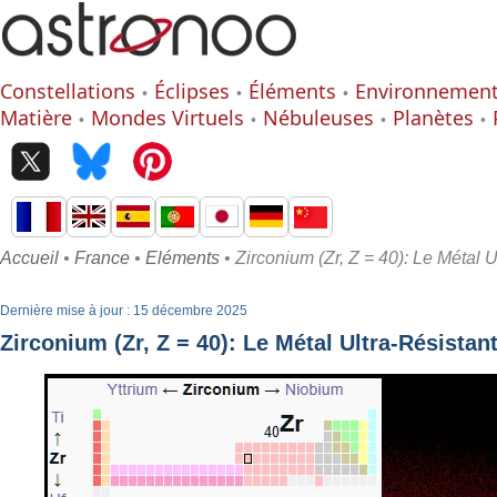
Constellations
Éclipses
Éléments
Environnemen
Matière
Mondes Virtuels
Nébuleuses
Planètes
Accueil
•
France
•
Eléments
• Zirconium (Zr, Z = 40): Le Métal 
Dernière mise à jour : 15 décembre 2025
Zirconium (Zr, Z = 40): Le Métal Ultra-Résistan