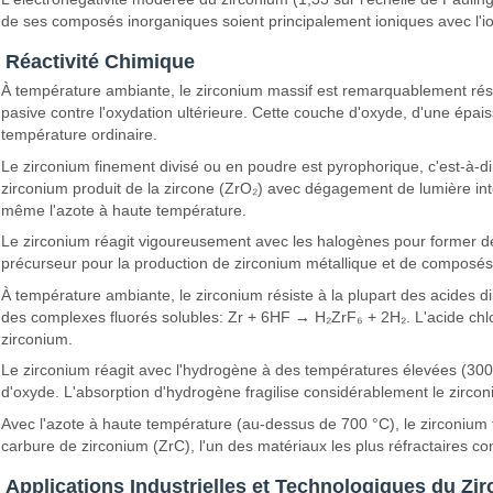
de ses composés inorganiques soient principalement ioniques avec l'io
Réactivité Chimique
À température ambiante, le zirconium massif est remarquablement rési
pasive contre l'oxydation ultérieure. Cette couche d'oxyde, d'une épai
température ordinaire.
Le zirconium finement divisé ou en poudre est pyrophorique, c'est-à-di
zirconium produit de la zircone (ZrO₂) avec dégagement de lumière inte
même l'azote à haute température.
Le zirconium réagit vigoureusement avec les halogènes pour former des 
précurseur pour la production de zirconium métallique et de composés 
À température ambiante, le zirconium résiste à la plupart des acides d
des complexes fluorés solubles: Zr + 6HF → H₂ZrF₆ + 2H₂. L'acide chl
zirconium.
Le zirconium réagit avec l'hydrogène à des températures élevées (300-
d'oxyde. L'absorption d'hydrogène fragilise considérablement le zirco
Avec l'azote à haute température (au-dessus de 700 °C), le zirconium f
carbure de zirconium (ZrC), l'un des matériaux les plus réfractaires c
Applications Industrielles et Technologiques du Zi