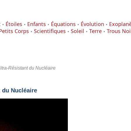
t
Étoiles
Enfants
Équations
Évolution
Exoplan
Petits Corps
Scientifiques
Soleil
Terre
Trous Noi
Ultra-Résistant du Nucléaire
t du Nucléaire