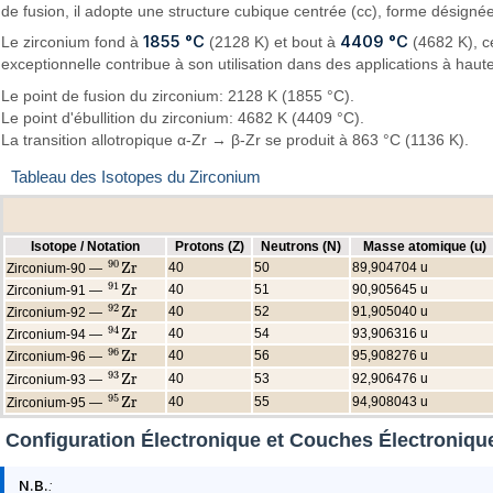
de fusion, il adopte une structure cubique centrée (cc), forme désigné
1855 °C
4409 °C
Le zirconium fond à
(2128 K) et bout à
(4682 K), ce
exceptionnelle contribue à son utilisation dans des applications à hau
Le point de fusion du zirconium: 2128 K (1855 °C).
Le point d'ébullition du zirconium: 4682 K (4409 °C).
La transition allotropique α-Zr → β-Zr se produit à 863 °C (1136 K).
Tableau des Isotopes du Zirconium
Isotope / Notation
Protons (Z)
Neutrons (N)
Masse atomique (u)
90
Z
r
40
50
89,904704 u
Zirconium-90 —
90
Z
r
91
Z
r
40
51
90,905645 u
Zirconium-91 —
91
Z
r
92
Z
r
40
52
91,905040 u
Zirconium-92 —
92
Z
r
94
Z
r
40
54
93,906316 u
Zirconium-94 —
94
Z
r
96
Z
r
40
56
95,908276 u
Zirconium-96 —
96
Z
r
93
Z
r
40
53
92,906476 u
Zirconium-93 —
93
Z
r
95
Z
r
40
55
94,908043 u
Zirconium-95 —
95
Z
r
Configuration Électronique et Couches Électroniqu
N.B.
: