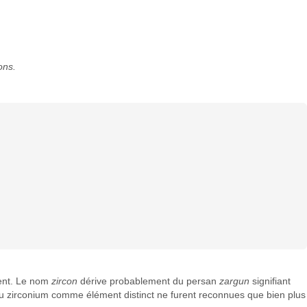
ons.
ient. Le nom
zircon
dérive probablement du persan
zargun
signifiant
 du zirconium comme élément distinct ne furent reconnues que bien plus