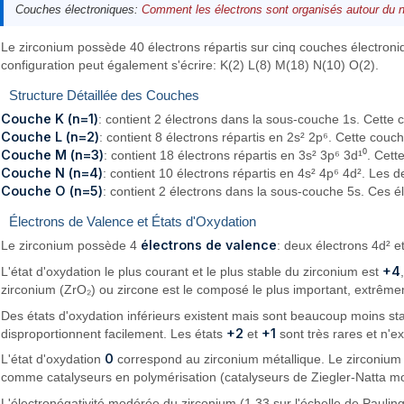
Couches électroniques:
Comment les électrons sont organisés autour du 
Le zirconium possède 40 électrons répartis sur cinq couches électroniqu
configuration peut également s'écrire: K(2) L(8) M(18) N(10) O(2).
Structure Détaillée des Couches
Couche K (n=1)
: contient 2 électrons dans la sous-couche 1s. Cette c
Couche L (n=2)
: contient 8 électrons répartis en 2s² 2p⁶. Cette co
Couche M (n=3)
: contient 18 électrons répartis en 3s² 3p⁶ 3d¹⁰. Cet
Couche N (n=4)
: contient 10 électrons répartis en 4s² 4p⁶ 4d². Les 
Couche O (n=5)
: contient 2 électrons dans la sous-couche 5s. Ces 
Électrons de Valence et États d'Oxydation
électrons de valence
Le zirconium possède 4
: deux électrons 4d² e
+4
L'état d'oxydation le plus courant et le plus stable du zirconium est
zirconium (ZrO₂) ou zircone est le composé le plus important, extrêm
Des états d'oxydation inférieurs existent mais sont beaucoup moins sta
+2
+1
disproportionnent facilement. Les états
et
sont très rares et n'e
0
L'état d'oxydation
correspond au zirconium métallique. Le zirconiu
comme catalyseurs en polymérisation (catalyseurs de Ziegler-Natta mo
L'électronégativité modérée du zirconium (1,33 sur l'échelle de Paulin