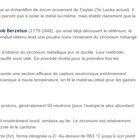
a un échantillon de zircon provenant de Ceylan (Sri Lanka actuel). Il
e parvint pas à isoler le métal lui-même, mais établit clairement que la
ob Berzelius
(1779-1848), qui avait déjà découvert le sélénium, le
e produit obtenu était une poudre noire contenant du zirconium mélangé
'obtenir du zirconium métallique pur et ductile. Leur méthode,
hauffé sous vide. Ce procédé révéla pour la première fois les
ésente une section efficace de capture neutronique extrêmement
mécanique à haute température, en fit le matériau idéal pour les gaines
 protons, généralement 50 neutrons (pour l'isotope le plus abondant
end modérément lourd, similaire au fer. Le zirconium est relativement
zote et le carbone.
cte (hc), forme désignée α-Zr. Au-dessus de 863 °C jusqu'à son point