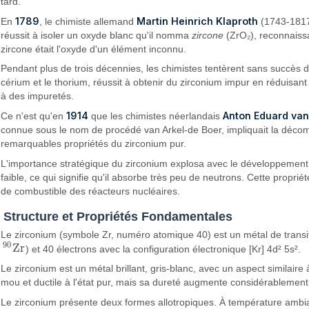
tard.
1789
Martin Heinrich Klaproth
En
, le chimiste allemand
(1743-1817)
réussit à isoler un oxyde blanc qu'il nomma
zircone
(ZrO₂), reconnaissa
zircone était l'oxyde d'un élément inconnu.
Pendant plus de trois décennies, les chimistes tentèrent sans succès d
cérium et le thorium, réussit à obtenir du zirconium impur en réduisan
à des impuretés.
1914
Anton Eduard van
Ce n'est qu'en
que les chimistes néerlandais
connue sous le nom de procédé van Arkel-de Boer, impliquait la décomp
remarquables propriétés du zirconium pur.
L'importance stratégique du zirconium explosa avec le développement
faible, ce qui signifie qu'il absorbe très peu de neutrons. Cette propri
de combustible des réacteurs nucléaires.
Structure et Propriétés Fondamentales
Le zirconium (symbole Zr, numéro atomique 40) est un métal de transit
90
Z
r
) et 40 électrons avec la configuration électronique [Kr] 4d² 5s².
90
Z
r
Le zirconium est un métal brillant, gris-blanc, avec un aspect similaire
mou et ductile à l'état pur, mais sa dureté augmente considérablement
Le zirconium présente deux formes allotropiques. À température ambian