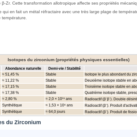
e β-Zr. Cette transformation allotropique affecte ses propriétés mécani
 qui en fait un métal réfractaire avec une très large plage de températur
te température.
Isotopes du zirconium (propriétés physiques essentielles)
Abondance naturelle
Demi-vie / Stabilité
≈ 51,45 %
Stable
Isotope le plus abondant du zirc
≈ 11,22 %
Stable
Deuxième isotope stable en abo
≈ 17,15 %
Stable
Troisième isotope stable en ab
≈ 17,38 %
Stable
Quatrième isotope stable, pres
≈ 2,80 %
≈ 2,0 × 10¹⁹ ans
Radioactif (β⁻β⁻). Double dési
Synthétique
≈ 1,53 × 10⁶ ans
Radioactif (β⁻). Produit d'activ
Synthétique
≈ 64,0 jours
Radioactif (β⁻). Produit de fiss
es du Zirconium