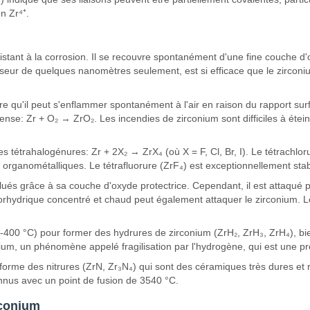
n Zr⁴⁺.
stant à la corrosion. Il se recouvre spontanément d'une fine couche d'
sseur de quelques nanomètres seulement, est si efficace que le zirconi
re qu'il peut s'enflammer spontanément à l'air en raison du rapport su
nse: Zr + O₂ → ZrO₂. Les incendies de zirconium sont difficiles à étein
tétrahalogénures: Zr + 2X₂ → ZrX₄ (où X = F, Cl, Br, I). Le tétrachlor
organométalliques. Le tétrafluorure (ZrF₄) est exceptionnellement stab
ilués grâce à sa couche d'oxyde protectrice. Cependant, il est attaqué 
orhydrique concentré et chaud peut également attaquer le zirconium. 
400 °C) pour former des hydrures de zirconium (ZrH₂, ZrH₃, ZrH₄), bie
nium, un phénomène appelé fragilisation par l'hydrogène, qui est une p
orme des nitrures (ZrN, Zr₃N₄) qui sont des céramiques très dures et r
onnus avec un point de fusion de 3540 °C.
rconium