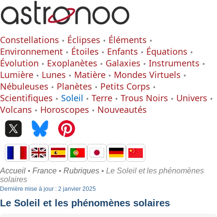
Constellations
Éclipses
Éléments
Environnement
Étoiles
Enfants
Équations
Évolution
Exoplanètes
Galaxies
Instruments
Lumière
Lunes
Matière
Mondes Virtuels
Nébuleuses
Planètes
Petits Corps
Scientifiques
Soleil
Terre
Trous Noirs
Univers
Volcans
Horoscopes
Nouveautés
Accueil
•
France
•
Rubriques
• Le Soleil et les phénomènes
solaires
Dernière mise à jour : 2 janvier 2025
Le Soleil et les phénomènes solaires