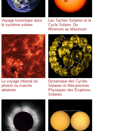
Voyage touristique dans
Les Taches Solaires et le
le système solaire
Cycle Solaire: Du
Minimum au Maximum
Le voyage infernal du
Dynamique des Cycles
photon ou marche
Solaires et Mécanismes
aléatoire
Physiques des Éruptions
Solaires