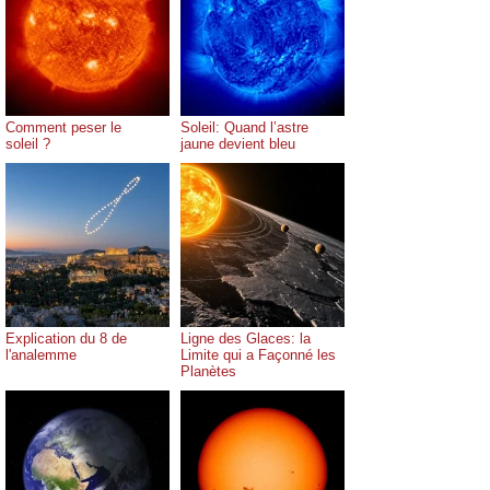
Comment peser le
Soleil: Quand l’astre
soleil ?
jaune devient bleu
Explication du 8 de
Ligne des Glaces: la
l'analemme
Limite qui a Façonné les
Planètes