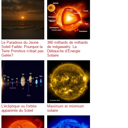
Le Paradoxe du Jeune
380 milliards de milliards
Soleil Faible: Pourquoi la
de mégawatts: La
Terre Primitive n’était pas
Débauche d’Énergie
Gelée?
Solaire
L'écliptique ou l'orbite
Maximum et minimum
apparente du Soleil
solaire