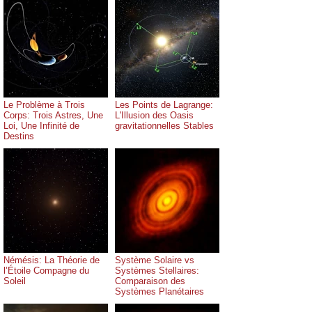
Le Problème à Trois
Les Points de Lagrange:
Corps: Trois Astres, Une
L'Illusion des Oasis
Loi, Une Infinité de
gravitationnelles Stables
Destins
Némésis: La Théorie de
Système Solaire vs
l’Étoile Compagne du
Systèmes Stellaires:
Soleil
Comparaison des
Systèmes Planétaires