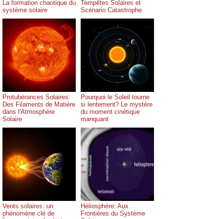
La formation chaotique du
Tempêtes Solaires et
système solaire
Scénario Catastrophe
Protubérances Solaires:
Pourquoi le Soleil tourne
Des Filaments de Matière
si lentement? Le mystère
dans l'Atmosphère
du moment cinétique
Solaire
manquant
Vents solaires: un
Héliosphère: Aux
phénomène clé de
Frontières du Système