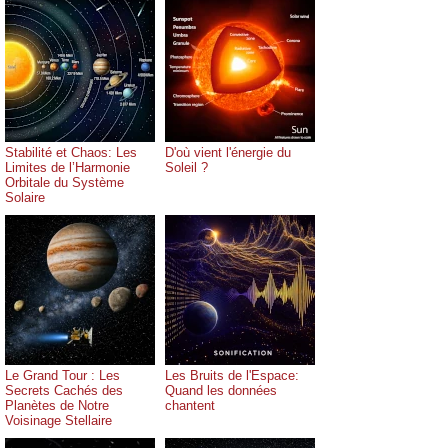
Stabilité et Chaos: Les
D'où vient l'énergie du
Limites de l’Harmonie
Soleil ?
Orbitale du Système
Solaire
Le Grand Tour : Les
Les Bruits de l'Espace:
Secrets Cachés des
Quand les données
Planètes de Notre
chantent
Voisinage Stellaire