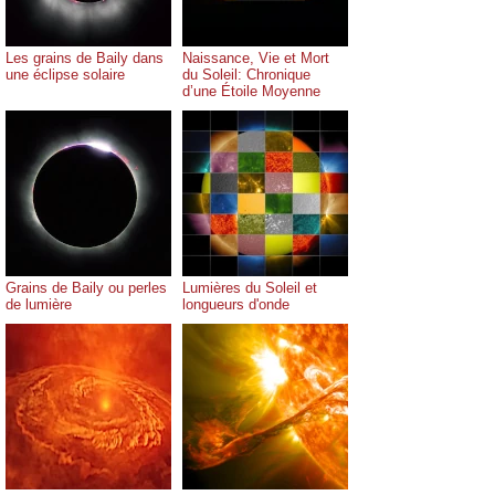
Les grains de Baily dans
Naissance, Vie et Mort
une éclipse solaire
du Soleil: Chronique
d’une Étoile Moyenne
Grains de Baily ou perles
Lumières du Soleil et
de lumière
longueurs d'onde