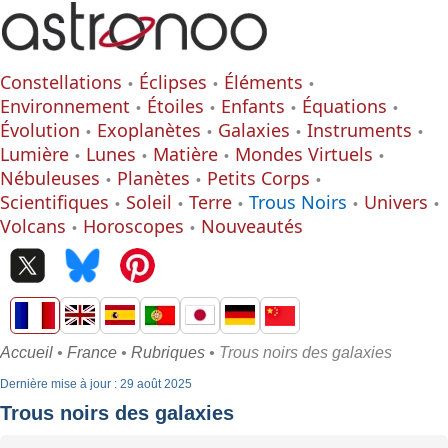
Constellations
Éclipses
Éléments
Environnement
Étoiles
Enfants
Équations
Évolution
Exoplanètes
Galaxies
Instruments
Lumière
Lunes
Matière
Mondes Virtuels
Nébuleuses
Planètes
Petits Corps
Scientifiques
Soleil
Terre
Trous Noirs
Univers
Volcans
Horoscopes
Nouveautés
Accueil
•
France
•
Rubriques
• Trous noirs des galaxies
Dernière mise à jour : 29 août 2025
Trous noirs des galaxies