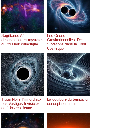
Sagittarius A*:
Les Ondes
observations et mystères
Gravitationnelles: Des
du trou noir galactique
Vibrations dans le Tissu
Cosmique
Trous Noirs Primordiaux:
La courbure du temps, un
Les Vestiges Invisibles
concept non intuitif!
de l’Univers Jeune