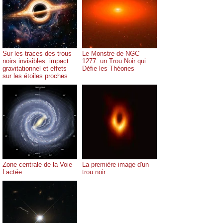
Sur les traces des trous
Le Monstre de NGC
noirs invisibles: impact
1277: un Trou Noir qui
gravitationnel et effets
Défie les Théories
sur les étoiles proches
Zone centrale de la Voie
La première image d'un
Lactée
trou noir