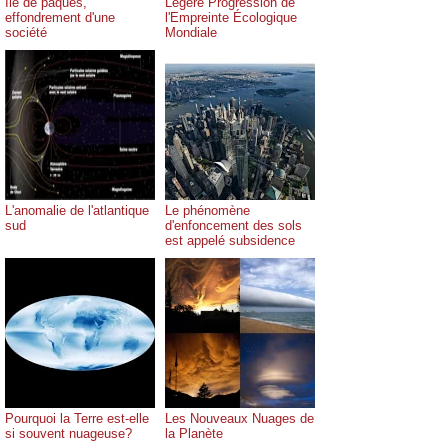
Ile de pâques,
Légère Progression de
effondrement d'une
l'Empreinte Écologique
société
Mondiale
L'anomalie de l'atlantique
Le phénomène
sud
d'enfoncement des sols
est appelé subsidence
Pourquoi la Terre est-elle
Les Nouveaux Nuages de
si souvent nuageuse?
la Planète