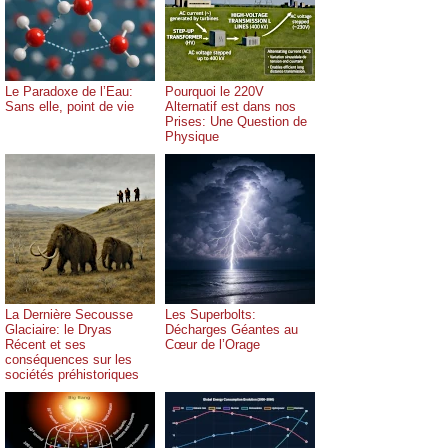
Le Paradoxe de l’Eau:
Pourquoi le 220V
Sans elle, point de vie
Alternatif est dans nos
Prises: Une Question de
Physique
La Dernière Secousse
Les Superbolts:
Glaciaire: le Dryas
Décharges Géantes au
Récent et ses
Cœur de l’Orage
conséquences sur les
sociétés préhistoriques