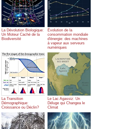
La Dévolution Biologique:
Évolution de la
Un Moteur Caché de la
consommation mondiale
Biodiversité
d'énergie: des machines
à vapeur aux serveurs
numériques
La Transition
Le Lac Agassiz: Un
Démographique:
Déluge qui Changea le
Croissance ou Déclin?
Climat