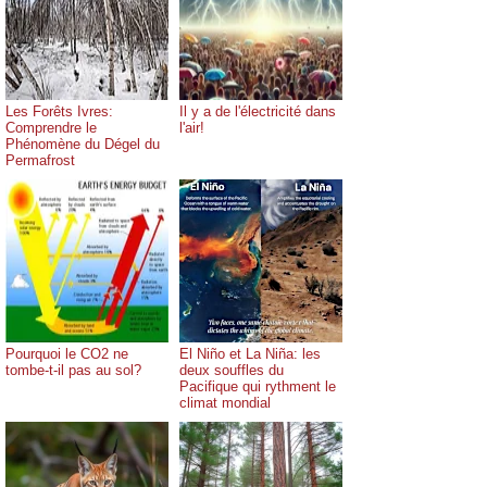
Les Forêts Ivres:
Il y a de l'électricité dans
Comprendre le
l'air!
Phénomène du Dégel du
Permafrost
Pourquoi le CO2 ne
El Niño et La Niña: les
tombe-t-il pas au sol?
deux souffles du
Pacifique qui rythment le
climat mondial