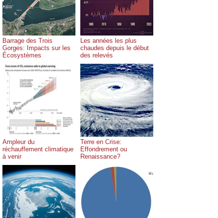
Barrage des Trois
Les années les plus
Gorges: Impacts sur les
chaudes depuis le début
Écosystèmes
des relevés
Ampleur du
Terre en Crise:
réchauffement climatique
Effondrement ou
à venir
Renaissance?