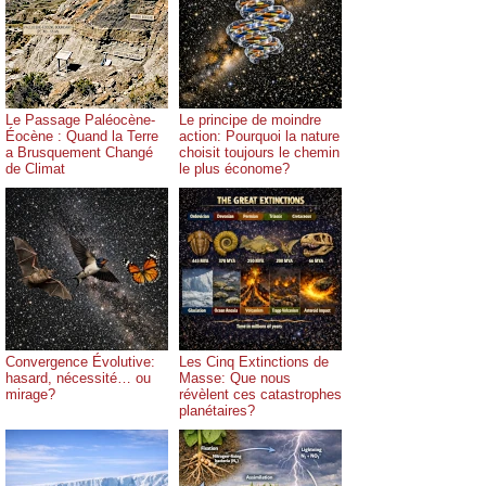
Le Passage Paléocène-
Le principe de moindre
Éocène : Quand la Terre
action: Pourquoi la nature
a Brusquement Changé
choisit toujours le chemin
de Climat
le plus économe?
Convergence Évolutive:
Les Cinq Extinctions de
hasard, nécessité… ou
Masse: Que nous
mirage?
révèlent ces catastrophes
planétaires?