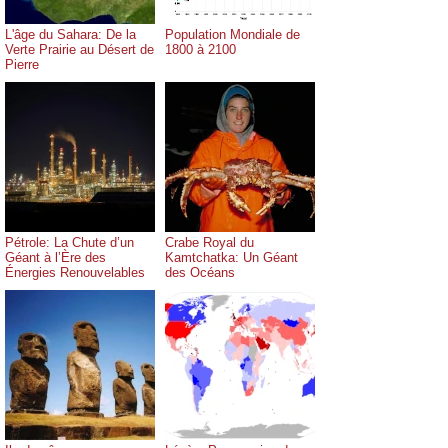
L'âge du Sahara: De la
Population Mondiale de
Verte Prairie au Désert de
1800 à 2100
Pierre
Pétrole: La Chute d’un
Crabe Royal du
Géant à l’Ère des
Kamtchatka: Un Géant
Énergies Renouvelables
des Océans