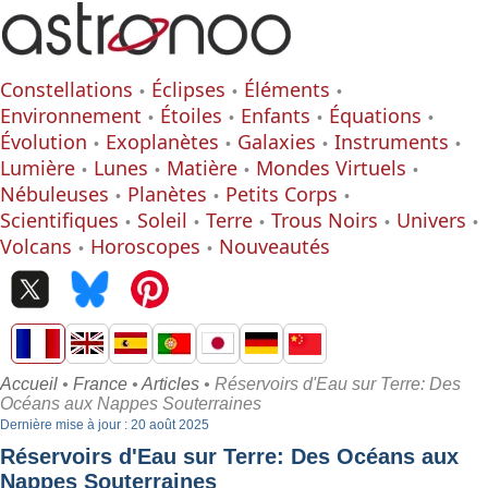
Constellations
Éclipses
Éléments
Environnement
Étoiles
Enfants
Équations
Évolution
Exoplanètes
Galaxies
Instruments
Lumière
Lunes
Matière
Mondes Virtuels
Nébuleuses
Planètes
Petits Corps
Scientifiques
Soleil
Terre
Trous Noirs
Univers
Volcans
Horoscopes
Nouveautés
Accueil
•
France
•
Articles
• Réservoirs d'Eau sur Terre: Des
Océans aux Nappes Souterraines
Dernière mise à jour : 20 août 2025
Réservoirs d'Eau sur Terre: Des Océans aux
Nappes Souterraines