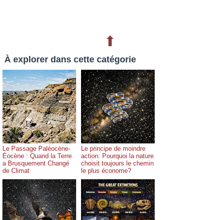
⬆
À explorer dans cette catégorie
Le Passage Paléocène-
Le principe de moindre
Éocène : Quand la Terre
action: Pourquoi la nature
a Brusquement Changé
choisit toujours le chemin
de Climat
le plus économe?