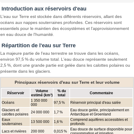
Introduction aux réservoirs d'eau
L'eau sur Terre est stockée dans différents réservoirs, allant des
océans aux nappes souterraines profondes. Ces réservoirs sont
essentiels pour le maintien des écosystèmes et l'approvisionnement
en eau douce de l'humanité.
Répartition de l'eau sur Terre
La majeure partie de l'eau terrestre se trouve dans les océans,
environ 97,5 % du volume total. L'eau douce représente seulement
2,5 %, dont une grande partie est gelée dans les calottes polaires ou
présente dans les glaciers.
Principaux réservoirs d'eau sur Terre et leur volume
Volume
% du
Réservoir
Commentaire
estimé (km³)
total
1 350 000
Océans
97,5 %
Réservoir principal d'eau salée
000
Glaciers et
Eau douce gelée, principalement en
24 000 000
1,7 %
calottes polaires
Antarctique et Groenland
Eaux
Comprend aquifères accessibles et
13 500 000
1,6 %
souterraines
profonds
Eau douce de surface disponible pour
Lacs et rivières
200 000
0,015 %
consommation et irrigation