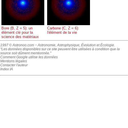
Bore (B, Z = 5): un
Carbone (C, Z = 6):
élément clé pour la
l'élément de la vie
science des matériaux
1997 © Astronoo.com
− Astronomie, Astrophysique, Évolution et Écologie.
"Les données disponibles sur ce site peuvent être utilisées à condition que la
source soit dûment mentionnée."
Comment Google utilise les données
Mentions légales
Contacter l'auteur
Index IA