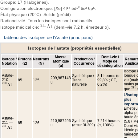
Groupe: 17 (Halogènes).
Configuration électronique: [Xe] 4f¹⁴ 5d¹⁰ 6s² 6p⁵.
État physique (20°C): Solide (prédit).
Radioactivité: Tous les isotopes sont radioactifs.
211
A
t
Isotope médical clé:
(demi-vie 7,2 h, émetteur α).
211
A
t
Tableau des Isotopes de l'Astate (principaux)
Isotopes de l'astate (propriétés essentielles)
Masse
Demi-vie /
Isotope /
Protons
Neutrons
Production /
Remarq
atomique
Mode de
Notation
(Z)
(N)
Occurrence
Applica
(u)
désintégration
Isotope 
Astate-
longue 
Synthétique /
8,1 heures (α,
209,987148
210 —
vie (mai
85
125
Trace
99,8% ; CE,
u
210
moins p
A
t
naturelle
0,2%)
210
A
t
211
que
211
L'isoto
plus
importa
Émetteu
alpha pu
haute é
Astate-
210,987496
Synthétique
7,214 heures
(5,87 Me
211 —
85
126
u
(α sur Bi-209)
(α, 100%)
Demi-vi
211
A
t
211
A
t
idéale p
médeci