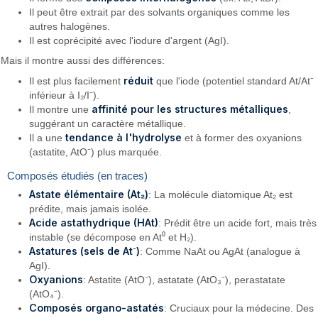
Il peut être extrait par des solvants organiques comme les
autres halogènes.
Il est coprécipité avec l'iodure d'argent (AgI).
Mais il montre aussi des différences:
réduit
Il est plus facilement
que l'iode (potentiel standard At/At⁻
inférieur à I₂/I⁻).
affinité pour les structures métalliques
Il montre une
,
suggérant un caractère métallique.
tendance à l'hydrolyse
Il a une
et à former des oxyanions
(astatite, AtO⁻) plus marquée.
Composés étudiés (en traces)
Astate élémentaire (At₂)
: La molécule diatomique At₂ est
prédite, mais jamais isolée.
Acide astathydrique (HAt)
: Prédit être un acide fort, mais très
instable (se décompose en At⁰ et H₂).
Astatures (sels de At⁻)
: Comme NaAt ou AgAt (analogue à
AgI).
Oxyanions
: Astatite (AtO⁻), astatate (AtO₃⁻), perastatate
(AtO₄⁻).
Composés organo-astatés
: Cruciaux pour la médecine. Des