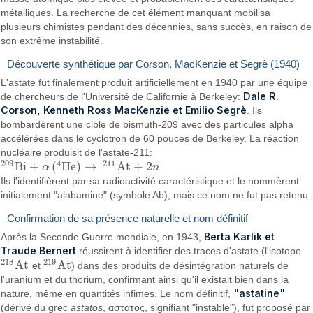
métalliques. La recherche de cet élément manquant mobilisa
plusieurs chimistes pendant des décennies, sans succès, en raison de
son extrême instabilité.
Découverte synthétique par Corson, MacKenzie et Segrè (1940)
L'astate fut finalement produit artificiellement en 1940 par une équipe
Dale R.
de chercheurs de l'Université de Californie à Berkeley:
Corson, Kenneth Ross MacKenzie et Emilio Segrè
. Ils
bombardèrent une cible de bismuth-209 avec des particules alpha
accélérées dans le cyclotron de 60 pouces de Berkeley. La réaction
nucléaire produisit de l'astate-211:
209
4
211
B
i
+
(
H
e
)
→
A
t
+
2
α
n
209
B
i
+
α
(
4
H
e
)
→
211
A
t
+
2
n
Ils l'identifièrent par sa radioactivité caractéristique et le nommèrent
initialement "alabamine" (symbole Ab), mais ce nom ne fut pas retenu.
Confirmation de sa présence naturelle et nom définitif
Berta Karlik et
Après la Seconde Guerre mondiale, en 1943,
Traude Bernert
réussirent à identifier des traces d'astate (l'isotope
218
219
A
t
A
t
et
) dans des produits de désintégration naturels de
218
A
t
219
A
t
l'uranium et du thorium, confirmant ainsi qu'il existait bien dans la
"astatine"
nature, même en quantités infimes. Le nom définitif,
(dérivé du grec
astatos
, αστατος, signifiant "instable"), fut proposé par