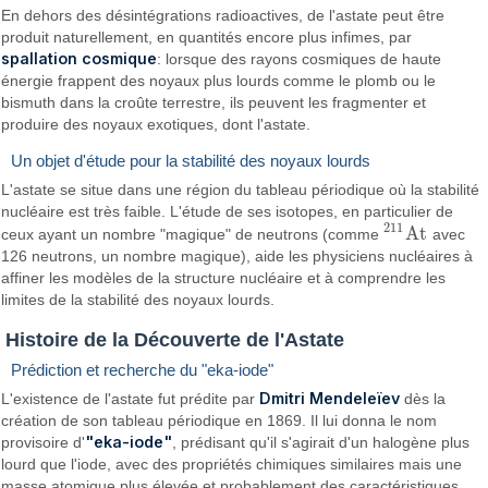
En dehors des désintégrations radioactives, de l'astate peut être
produit naturellement, en quantités encore plus infimes, par
spallation cosmique
: lorsque des rayons cosmiques de haute
énergie frappent des noyaux plus lourds comme le plomb ou le
bismuth dans la croûte terrestre, ils peuvent les fragmenter et
produire des noyaux exotiques, dont l'astate.
Un objet d'étude pour la stabilité des noyaux lourds
L'astate se situe dans une région du tableau périodique où la stabilité
nucléaire est très faible. L'étude de ses isotopes, en particulier de
211
A
t
ceux ayant un nombre "magique" de neutrons (comme
avec
211
A
t
126 neutrons, un nombre magique), aide les physiciens nucléaires à
affiner les modèles de la structure nucléaire et à comprendre les
limites de la stabilité des noyaux lourds.
Histoire de la Découverte de l'Astate
Prédiction et recherche du "eka-iode"
Dmitri Mendeleïev
L'existence de l'astate fut prédite par
dès la
création de son tableau périodique en 1869. Il lui donna le nom
"eka-iode"
provisoire d'
, prédisant qu'il s'agirait d'un halogène plus
lourd que l'iode, avec des propriétés chimiques similaires mais une
masse atomique plus élevée et probablement des caractéristiques