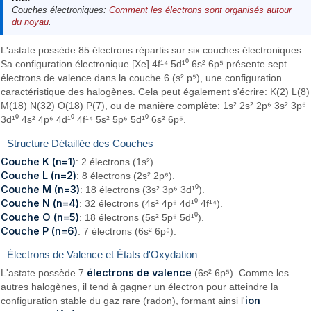
Couches électroniques:
Comment les électrons sont organisés autour
du noyau
.
L'astate possède 85 électrons répartis sur six couches électroniques.
Sa configuration électronique [Xe] 4f¹⁴ 5d¹⁰ 6s² 6p⁵ présente sept
électrons de valence dans la couche 6 (s² p⁵), une configuration
caractéristique des halogènes. Cela peut également s'écrire: K(2) L(8)
M(18) N(32) O(18) P(7), ou de manière complète: 1s² 2s² 2p⁶ 3s² 3p⁶
3d¹⁰ 4s² 4p⁶ 4d¹⁰ 4f¹⁴ 5s² 5p⁶ 5d¹⁰ 6s² 6p⁵.
Structure Détaillée des Couches
Couche K (n=1)
: 2 électrons (1s²).
Couche L (n=2)
: 8 électrons (2s² 2p⁶).
Couche M (n=3)
: 18 électrons (3s² 3p⁶ 3d¹⁰).
Couche N (n=4)
: 32 électrons (4s² 4p⁶ 4d¹⁰ 4f¹⁴).
Couche O (n=5)
: 18 électrons (5s² 5p⁶ 5d¹⁰).
Couche P (n=6)
: 7 électrons (6s² 6p⁵).
Électrons de Valence et États d'Oxydation
électrons de valence
L'astate possède 7
(6s² 6p⁵). Comme les
autres halogènes, il tend à gagner un électron pour atteindre la
ion
configuration stable du gaz rare (radon), formant ainsi l'