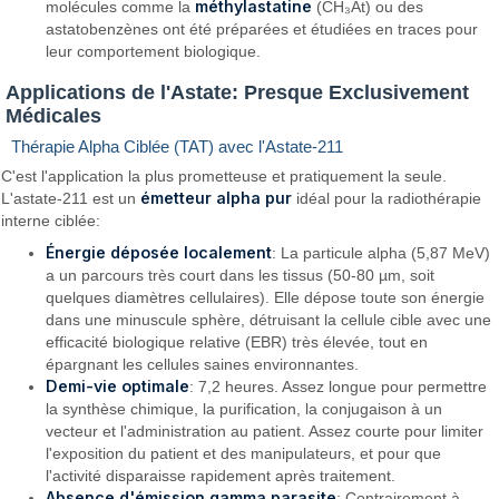
méthylastatine
molécules comme la
(CH₃At) ou des
astatobenzènes ont été préparées et étudiées en traces pour
leur comportement biologique.
Applications de l'Astate: Presque Exclusivement
Médicales
Thérapie Alpha Ciblée (TAT) avec l'Astate-211
C'est l'application la plus prometteuse et pratiquement la seule.
émetteur alpha pur
L'astate-211 est un
idéal pour la radiothérapie
interne ciblée:
Énergie déposée localement
: La particule alpha (5,87 MeV)
a un parcours très court dans les tissus (50-80 µm, soit
quelques diamètres cellulaires). Elle dépose toute son énergie
dans une minuscule sphère, détruisant la cellule cible avec une
efficacité biologique relative (EBR) très élevée, tout en
épargnant les cellules saines environnantes.
Demi-vie optimale
: 7,2 heures. Assez longue pour permettre
la synthèse chimique, la purification, la conjugaison à un
vecteur et l'administration au patient. Assez courte pour limiter
l'exposition du patient et des manipulateurs, et pour que
l'activité disparaisse rapidement après traitement.
Absence d'émission gamma parasite
: Contrairement à