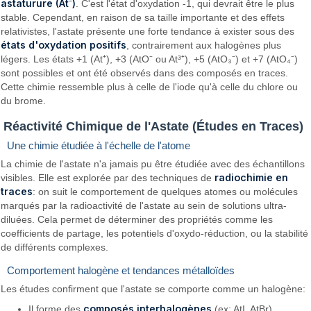
astaturure (At⁻)
. C'est l'état d'oxydation -1, qui devrait être le plus
stable. Cependant, en raison de sa taille importante et des effets
relativistes, l'astate présente une forte tendance à exister sous des
états d'oxydation positifs
, contrairement aux halogènes plus
légers. Les états +1 (At⁺), +3 (AtO⁻ ou At³⁺), +5 (AtO₃⁻) et +7 (AtO₄⁻)
sont possibles et ont été observés dans des composés en traces.
Cette chimie ressemble plus à celle de l'iode qu'à celle du chlore ou
du brome.
Réactivité Chimique de l'Astate (Études en Traces)
Une chimie étudiée à l'échelle de l'atome
La chimie de l'astate n'a jamais pu être étudiée avec des échantillons
radiochimie en
visibles. Elle est explorée par des techniques de
traces
: on suit le comportement de quelques atomes ou molécules
marqués par la radioactivité de l'astate au sein de solutions ultra-
diluées. Cela permet de déterminer des propriétés comme les
coefficients de partage, les potentiels d'oxydo-réduction, ou la stabilité
de différents complexes.
Comportement halogène et tendances métalloïdes
Les études confirment que l'astate se comporte comme un halogène:
composés interhalogènes
Il forme des
(ex: AtI, AtBr).