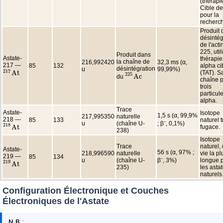
(thérapie
Cible de
pour la
recherc
Produit 
désintég
de l'act
225, util
Produit dans
Astate-
thérapie
la chaîne de
216,992420
32,3 ms (α,
217 —
85
132
alpha ci
désintégration
u
99,99%)
217
A
t
(TAT). S
217
A
t
225
A
c
du
225
A
c
chaîne p
trois
particul
alpha.
Trace
Astate-
Isotope
1,5 s (α, 99,9%
217,995350
naturelle
218 —
85
133
naturel t
u
(chaîne U-
; β⁻, 0,1%)
218
A
t
fugace.
218
A
t
238)
Isotope
Trace
naturel,
Astate-
56 s (α, 97% ;
218,996590
naturelle
vie la pl
219 —
85
134
u
(chaîne U-
β⁻, 3%)
longue 
219
A
t
219
A
t
235)
les asta
naturels
Configuration Électronique et Couches
Électroniques de l'Astate
N.B.
: