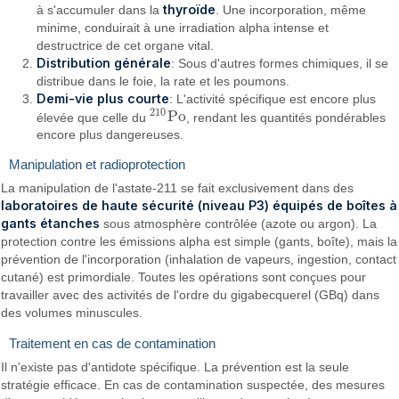
thyroïde
à s'accumuler dans la
. Une incorporation, même
minime, conduirait à une irradiation alpha intense et
destructrice de cet organe vital.
Distribution générale
: Sous d'autres formes chimiques, il se
distribue dans le foie, la rate et les poumons.
Demi-vie plus courte
: L'activité spécifique est encore plus
210
P
o
élevée que celle du
, rendant les quantités pondérables
210
P
o
encore plus dangereuses.
Manipulation et radioprotection
La manipulation de l'astate-211 se fait exclusivement dans des
laboratoires de haute sécurité (niveau P3) équipés de boîtes à
gants étanches
sous atmosphère contrôlée (azote ou argon). La
protection contre les émissions alpha est simple (gants, boîte), mais la
prévention de l'incorporation (inhalation de vapeurs, ingestion, contact
cutané) est primordiale. Toutes les opérations sont conçues pour
travailler avec des activités de l'ordre du gigabecquerel (GBq) dans
des volumes minuscules.
Traitement en cas de contamination
Il n'existe pas d'antidote spécifique. La prévention est la seule
stratégie efficace. En cas de contamination suspectée, des mesures