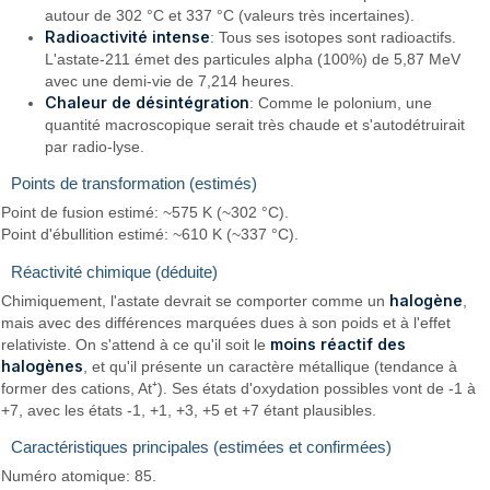
autour de 302 °C et 337 °C (valeurs très incertaines).
Radioactivité intense
: Tous ses isotopes sont radioactifs.
L'astate-211 émet des particules alpha (100%) de 5,87 MeV
avec une demi-vie de 7,214 heures.
Chaleur de désintégration
: Comme le polonium, une
quantité macroscopique serait très chaude et s'autodétruirait
par radio-lyse.
Points de transformation (estimés)
Point de fusion estimé: ~575 K (~302 °C).
Point d'ébullition estimé: ~610 K (~337 °C).
Réactivité chimique (déduite)
halogène
Chimiquement, l'astate devrait se comporter comme un
,
mais avec des différences marquées dues à son poids et à l'effet
moins réactif des
relativiste. On s'attend à ce qu'il soit le
halogènes
, et qu'il présente un caractère métallique (tendance à
former des cations, At⁺). Ses états d'oxydation possibles vont de -1 à
+7, avec les états -1, +1, +3, +5 et +7 étant plausibles.
Caractéristiques principales (estimées et confirmées)
Numéro atomique: 85.