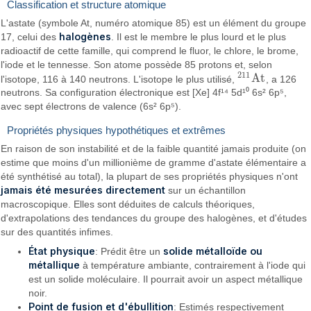
Classification et structure atomique
L'astate (symbole At, numéro atomique 85) est un élément du groupe
halogènes
17, celui des
. Il est le membre le plus lourd et le plus
radioactif de cette famille, qui comprend le fluor, le chlore, le brome,
l'iode et le tennesse. Son atome possède 85 protons et, selon
211
A
t
l'isotope, 116 à 140 neutrons. L'isotope le plus utilisé,
, a 126
211
A
t
neutrons. Sa configuration électronique est [Xe] 4f¹⁴ 5d¹⁰ 6s² 6p⁵,
avec sept électrons de valence (6s² 6p⁵).
Propriétés physiques hypothétiques et extrêmes
En raison de son instabilité et de la faible quantité jamais produite (on
estime que moins d'un millionième de gramme d'astate élémentaire a
été synthétisé au total), la plupart de ses propriétés physiques n'ont
jamais été mesurées directement
sur un échantillon
macroscopique. Elles sont déduites de calculs théoriques,
d'extrapolations des tendances du groupe des halogènes, et d'études
sur des quantités infimes.
État physique
solide métalloïde ou
: Prédit être un
métallique
à température ambiante, contrairement à l'iode qui
est un solide moléculaire. Il pourrait avoir un aspect métallique
noir.
Point de fusion et d'ébullition
: Estimés respectivement