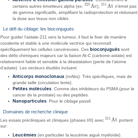
225
211
A
c
A
t
certains autres émetteurs alpha (ex:
),
n'émet pas
225
A
c
211
A
t
de gamma significatifs, simplifiant la radioprotection et réduisant
la dose aux tissus non ciblés.
Le défi du ciblage: les bioconjugués
Pour guider l'astate-211 vers la tumeur, il faut le fixer de manière
covalente et stable à une molécule vectrice qui reconnaît
bioconjugués
spécifiquement les cellules cancéreuses. Ces
sont
des défis chimiques majeurs car la liaison At-C (carbone-astate) est
relativement faible et sensible à la déastatation (perte de l'atome
d'astate). Les vecteurs étudiés incluent:
Anticorps monoclonaux
(mAbs): Très spécifiques, mais de
grande taille (circulation lente).
Petites molécules
: Comme des inhibiteurs du PSMA (pour le
cancer de la prostate) ou des peptides.
Nanoparticules
: Pour le ciblage passif.
Domaines de recherche clinique
211
A
t
Les essais précliniques et cliniques (phases I/II) avec
portent
211
A
t
sur:
Leucémies
(en particulier la leucémie aiguë myéloïde).