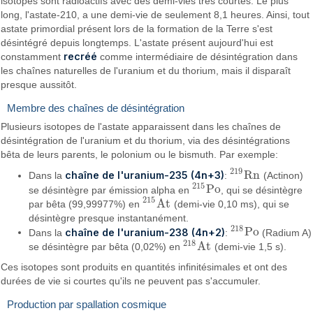
isotopes sont radioactifs avec des demi-vies très courtes. Le plus
long, l'astate-210, a une demi-vie de seulement 8,1 heures. Ainsi, tout
astate primordial présent lors de la formation de la Terre s'est
désintégré depuis longtemps. L'astate présent aujourd'hui est
recréé
constamment
comme intermédiaire de désintégration dans
les chaînes naturelles de l'uranium et du thorium, mais il disparaît
presque aussitôt.
Membre des chaînes de désintégration
Plusieurs isotopes de l'astate apparaissent dans les chaînes de
désintégration de l'uranium et du thorium, via des désintégrations
bêta de leurs parents, le polonium ou le bismuth. Par exemple:
219
R
n
chaîne de l'uranium-235 (4n+3)
Dans la
:
(Actinon)
219
R
n
215
P
o
se désintègre par émission alpha en
, qui se désintègre
215
P
o
215
A
t
par bêta (99,99977%) en
(demi-vie 0,10 ms), qui se
215
A
t
désintègre presque instantanément.
218
P
o
chaîne de l'uranium-238 (4n+2)
Dans la
:
(Radium A)
218
P
o
218
A
t
se désintègre par bêta (0,02%) en
(demi-vie 1,5 s).
218
A
t
Ces isotopes sont produits en quantités infinitésimales et ont des
durées de vie si courtes qu'ils ne peuvent pas s'accumuler.
Production par spallation cosmique