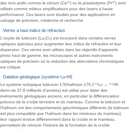
des ions actifs comme le cérium (Ce³⁺) ou le praséodyme (Pr³⁺) sont
utilisés comme milieux amplificateurs pour des lasers à haute
performance. Ces lasers sont étudiés pour des applications en
usinage de précision, médecine et recherche.
Verres à haut indice de réfraction
L'oxyde de lutécium (Lu₂O₃) est incorporé dans certains verres
optiques spéciaux pour augmenter leur indice de réfraction et leur
dispersion. Ces verres sont utilisés dans les objectifs d'appareils
photo haut de gamme, les microscopes et autres instruments
optiques de précision où la réduction des aberrations chromatiques
est critique.
Datation géologique (système Lu-Hf)
Le système isotopique lutécium-176/hafnium-176 (¹⁷⁶Lu → ¹⁷⁶Hf,
demi-vie 37,8 milliards d'années) est utilisé pour dater des
événements géologiques anciens, en particulier la différenciation
précoce de la croûte terrestre et du manteau. Comme le lutécium et
l'hafnium ont des comportements géochimiques différents (le lutécium
est plus compatible que l'hafnium dans les minéraux du manteau),
leur rapport évolue différemment dans la croûte et le manteau,
permettant de retracer l'histoire de la formation de la croûte