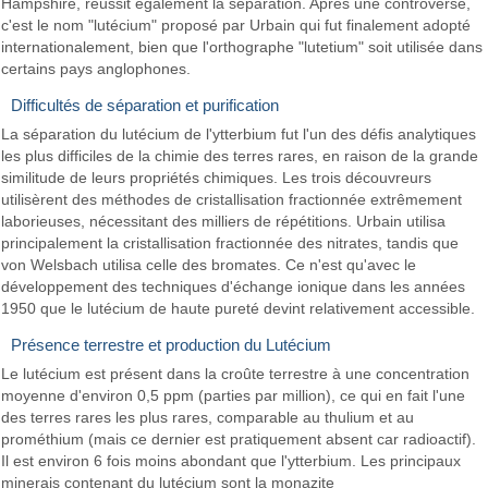
Hampshire, réussit également la séparation. Après une controverse,
c'est le nom "lutécium" proposé par Urbain qui fut finalement adopté
internationalement, bien que l'orthographe "lutetium" soit utilisée dans
certains pays anglophones.
Difficultés de séparation et purification
La séparation du lutécium de l'ytterbium fut l'un des défis analytiques
les plus difficiles de la chimie des terres rares, en raison de la grande
similitude de leurs propriétés chimiques. Les trois découvreurs
utilisèrent des méthodes de cristallisation fractionnée extrêmement
laborieuses, nécessitant des milliers de répétitions. Urbain utilisa
principalement la cristallisation fractionnée des nitrates, tandis que
von Welsbach utilisa celle des bromates. Ce n'est qu'avec le
développement des techniques d'échange ionique dans les années
1950 que le lutécium de haute pureté devint relativement accessible.
Présence terrestre et production du Lutécium
Le lutécium est présent dans la croûte terrestre à une concentration
moyenne d'environ 0,5 ppm (parties par million), ce qui en fait l'une
des terres rares les plus rares, comparable au thulium et au
prométhium (mais ce dernier est pratiquement absent car radioactif).
Il est environ 6 fois moins abondant que l'ytterbium. Les principaux
minerais contenant du lutécium sont la monazite