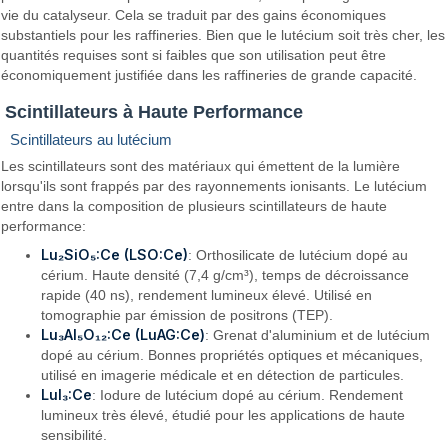
vie du catalyseur. Cela se traduit par des gains économiques
substantiels pour les raffineries. Bien que le lutécium soit très cher, les
quantités requises sont si faibles que son utilisation peut être
économiquement justifiée dans les raffineries de grande capacité.
Scintillateurs à Haute Performance
Scintillateurs au lutécium
Les scintillateurs sont des matériaux qui émettent de la lumière
lorsqu'ils sont frappés par des rayonnements ionisants. Le lutécium
entre dans la composition de plusieurs scintillateurs de haute
performance:
Lu₂SiO₅:Ce (LSO:Ce)
: Orthosilicate de lutécium dopé au
cérium. Haute densité (7,4 g/cm³), temps de décroissance
rapide (40 ns), rendement lumineux élevé. Utilisé en
tomographie par émission de positrons (TEP).
Lu₃Al₅O₁₂:Ce (LuAG:Ce)
: Grenat d'aluminium et de lutécium
dopé au cérium. Bonnes propriétés optiques et mécaniques,
utilisé en imagerie médicale et en détection de particules.
LuI₃:Ce
: Iodure de lutécium dopé au cérium. Rendement
lumineux très élevé, étudié pour les applications de haute
sensibilité.