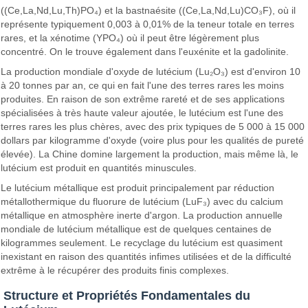
((Ce,La,Nd,Lu,Th)PO₄) et la bastnaésite ((Ce,La,Nd,Lu)CO₃F), où il
représente typiquement 0,003 à 0,01% de la teneur totale en terres
rares, et la xénotime (YPO₄) où il peut être légèrement plus
concentré. On le trouve également dans l'euxénite et la gadolinite.
La production mondiale d'oxyde de lutécium (Lu₂O₃) est d'environ 10
à 20 tonnes par an, ce qui en fait l'une des terres rares les moins
produites. En raison de son extrême rareté et de ses applications
spécialisées à très haute valeur ajoutée, le lutécium est l'une des
terres rares les plus chères, avec des prix typiques de 5 000 à 15 000
dollars par kilogramme d'oxyde (voire plus pour les qualités de pureté
élevée). La Chine domine largement la production, mais même là, le
lutécium est produit en quantités minuscules.
Le lutécium métallique est produit principalement par réduction
métallothermique du fluorure de lutécium (LuF₃) avec du calcium
métallique en atmosphère inerte d'argon. La production annuelle
mondiale de lutécium métallique est de quelques centaines de
kilogrammes seulement. Le recyclage du lutécium est quasiment
inexistant en raison des quantités infimes utilisées et de la difficulté
extrême à le récupérer des produits finis complexes.
Structure et Propriétés Fondamentales du