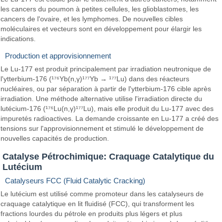
les cancers du poumon à petites cellules, les glioblastomes, les
cancers de l'ovaire, et les lymphomes. De nouvelles cibles
moléculaires et vecteurs sont en développement pour élargir les
indications.
Production et approvisionnement
Le Lu-177 est produit principalement par irradiation neutronique de
l'ytterbium-176 (¹⁷⁶Yb(n,γ)¹⁷⁷Yb → ¹⁷⁷Lu) dans des réacteurs
nucléaires, ou par séparation à partir de l'ytterbium-176 cible après
irradiation. Une méthode alternative utilise l'irradiation directe du
lutécium-176 (¹⁷⁶Lu(n,γ)¹⁷⁷Lu), mais elle produit du Lu-177 avec des
impuretés radioactives. La demande croissante en Lu-177 a créé des
tensions sur l'approvisionnement et stimulé le développement de
nouvelles capacités de production.
Catalyse Pétrochimique: Craquage Catalytique du
Lutécium
Catalyseurs FCC (Fluid Catalytic Cracking)
Le lutécium est utilisé comme promoteur dans les catalyseurs de
craquage catalytique en lit fluidisé (FCC), qui transforment les
fractions lourdes du pétrole en produits plus légers et plus