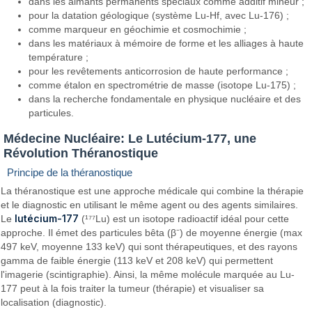
dans les aimants permanents spéciaux comme additif mineur ;
pour la datation géologique (système Lu-Hf, avec Lu-176) ;
comme marqueur en géochimie et cosmochimie ;
dans les matériaux à mémoire de forme et les alliages à haute
température ;
pour les revêtements anticorrosion de haute performance ;
comme étalon en spectrométrie de masse (isotope Lu-175) ;
dans la recherche fondamentale en physique nucléaire et des
particules.
Médecine Nucléaire: Le Lutécium-177, une
Révolution Théranostique
Principe de la théranostique
La théranostique est une approche médicale qui combine la thérapie
et le diagnostic en utilisant le même agent ou des agents similaires.
lutécium-177
Le
(¹⁷⁷Lu) est un isotope radioactif idéal pour cette
approche. Il émet des particules bêta (β⁻) de moyenne énergie (max
497 keV, moyenne 133 keV) qui sont thérapeutiques, et des rayons
gamma de faible énergie (113 keV et 208 keV) qui permettent
l'imagerie (scintigraphie). Ainsi, la même molécule marquée au Lu-
177 peut à la fois traiter la tumeur (thérapie) et visualiser sa
localisation (diagnostic).