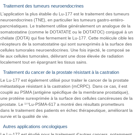
Traitement des tumeurs neuroendocrines
L'application la plus établie du Lu-177 est le traitement des tumeurs
neuroendocrines (TNE), en particulier les tumeurs gastro-entéro-
pancréatiques. Le traitement utilise généralement un analogue de la
somatostatine (comme le DOTATATE ou le DOTATOC) conjugué à un
chélate (DOTA) qui fixe fermement le Lu-177. Cette molécule cible les
récepteurs de la somatostatine qui sont surexprimés à la surface des
cellules tumorales neuroendocrines. Une fois injecté, le composé se
lie aux cellules tumorales, délivrant une dose élevée de radiation
localement tout en épargnant les tissus sains.
Traitement du cancer de la prostate résistant à la castration
Le Lu-177 est également utilisé pour traiter le cancer de la prostate
métastatique résistant à la castration (mCRPC). Dans ce cas, il est
couplé au PSMA (antigène spécifique de la membrane prostatique),
une protéine surexprimée à la surface des cellules cancéreuses de la
prostate. Le ¹⁷⁷Lu-PSMA-617 a montré des résultats prometteurs
dans le traitement des patients en échec thérapeutique, améliorant la
survie et la qualité de vie.
Autres applications oncologiques
Le Lu-177 est étudié pour le traitement d'autres cancers, notamment