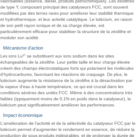
valorisables (essence, diesel, produits pétrochimiques). Les zéolithes
de type Y, composant principal des catalyseurs FCC, sont souvent
modifiées par des terres rares pour améliorer leur stabilité thermique
et hydrothermique, et leur activité catalytique. Le lutécium, en raison
de son petit rayon ionique et de sa charge élevée, est
particulièrement efficace pour stabiliser la structure de la zéolithe et
moduler son acidité.
Mécanisme d'action
Les ions Lu³⁺ se substituent aux ions sodium dans les sites
échangeables de la zéolithe. Leur petite taille et leur charge élevée
créent des champs électrostatiques forts qui polarisent les molécules
d'hydrocarbures, favorisant les réactions de craquage. De plus, le
lutécium augmente la résistance de la zéolithe à la désactivation par
la vapeur d'eau à haute température, ce qui est crucial dans les
conditions sévères des unités FCC. Même à des concentrations très
faibles (typiquement moins de 0,1% en poids dans le catalyseur), le
lutécium peut significativement améliorer les performances.
Impact économique
L'amélioration de l'activité et de la sélectivité du catalyseur FCC par le
lutécium permet d'augmenter le rendement en essence, de réduire la
production de sous-produits indésirables, et de prolonger la durée de