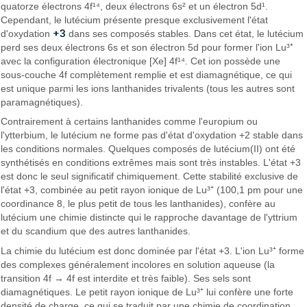
quatorze électrons 4f¹⁴, deux électrons 6s² et un électron 5d¹.
Cependant, le lutécium présente presque exclusivement l'état
+3
d'oxydation
dans ses composés stables. Dans cet état, le lutécium
perd ses deux électrons 6s et son électron 5d pour former l'ion Lu³⁺
avec la configuration électronique [Xe] 4f¹⁴. Cet ion possède une
sous-couche 4f complètement remplie et est diamagnétique, ce qui
est unique parmi les ions lanthanides trivalents (tous les autres sont
paramagnétiques).
Contrairement à certains lanthanides comme l'europium ou
l'ytterbium, le lutécium ne forme pas d'état d'oxydation +2 stable dans
les conditions normales. Quelques composés de lutécium(II) ont été
synthétisés en conditions extrêmes mais sont très instables. L'état +3
est donc le seul significatif chimiquement. Cette stabilité exclusive de
l'état +3, combinée au petit rayon ionique de Lu³⁺ (100,1 pm pour une
coordinance 8, le plus petit de tous les lanthanides), confère au
lutécium une chimie distincte qui le rapproche davantage de l'yttrium
et du scandium que des autres lanthanides.
La chimie du lutécium est donc dominée par l'état +3. L'ion Lu³⁺ forme
des complexes généralement incolores en solution aqueuse (la
transition 4f → 4f est interdite et très faible). Ses sels sont
diamagnétiques. Le petit rayon ionique de Lu³⁺ lui confère une forte
densité de charge, ce qui se traduit par une chimie de coordination