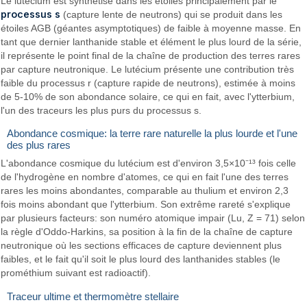
Le lutécium est synthétisé dans les étoiles principalement par le
processus s
(capture lente de neutrons) qui se produit dans les
étoiles AGB (géantes asymptotiques) de faible à moyenne masse. En
tant que dernier lanthanide stable et élément le plus lourd de la série,
il représente le point final de la chaîne de production des terres rares
par capture neutronique. Le lutécium présente une contribution très
faible du processus r (capture rapide de neutrons), estimée à moins
de 5-10% de son abondance solaire, ce qui en fait, avec l'ytterbium,
l'un des traceurs les plus purs du processus s.
Abondance cosmique: la terre rare naturelle la plus lourde et l'une
des plus rares
L'abondance cosmique du lutécium est d'environ 3,5×10⁻¹³ fois celle
de l'hydrogène en nombre d'atomes, ce qui en fait l'une des terres
rares les moins abondantes, comparable au thulium et environ 2,3
fois moins abondant que l'ytterbium. Son extrême rareté s'explique
par plusieurs facteurs: son numéro atomique impair (Lu, Z = 71) selon
la règle d'Oddo-Harkins, sa position à la fin de la chaîne de capture
neutronique où les sections efficaces de capture deviennent plus
faibles, et le fait qu'il soit le plus lourd des lanthanides stables (le
prométhium suivant est radioactif).
Traceur ultime et thermomètre stellaire