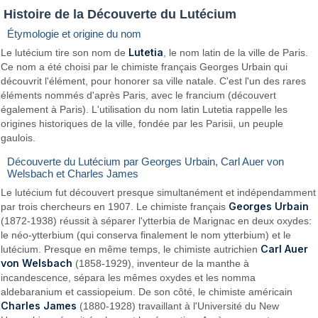
Histoire de la Découverte du Lutécium
Étymologie et origine du nom
Lutetia
Le lutécium tire son nom de
, le nom latin de la ville de Paris.
Ce nom a été choisi par le chimiste français Georges Urbain qui
découvrit l'élément, pour honorer sa ville natale. C'est l'un des rares
éléments nommés d'après Paris, avec le francium (découvert
également à Paris). L'utilisation du nom latin Lutetia rappelle les
origines historiques de la ville, fondée par les Parisii, un peuple
gaulois.
Découverte du Lutécium par Georges Urbain, Carl Auer von
Welsbach et Charles James
Le lutécium fut découvert presque simultanément et indépendamment
Georges Urbain
par trois chercheurs en 1907. Le chimiste français
(1872-1938) réussit à séparer l'ytterbia de Marignac en deux oxydes:
le néo-ytterbium (qui conserva finalement le nom ytterbium) et le
Carl Auer
lutécium. Presque en même temps, le chimiste autrichien
von Welsbach
(1858-1929), inventeur de la manthe à
incandescence, sépara les mêmes oxydes et les nomma
aldebaranium et cassiopeium. De son côté, le chimiste américain
Charles James
(1880-1928) travaillant à l'Université du New