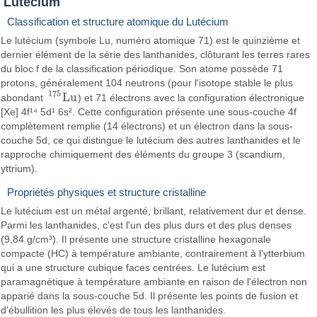
Lutécium
Classification et structure atomique du Lutécium
Le lutécium (symbole Lu, numéro atomique 71) est le quinzième et
dernier élément de la série des lanthanides, clôturant les terres rares
du bloc f de la classification périodique. Son atome possède 71
protons, généralement 104 neutrons (pour l'isotope stable le plus
175
L
u
abondant
) et 71 électrons avec la configuration électronique
175
L
u
[Xe] 4f¹⁴ 5d¹ 6s². Cette configuration présente une sous-couche 4f
complètement remplie (14 électrons) et un électron dans la sous-
couche 5d, ce qui distingue le lutécium des autres lanthanides et le
rapproche chimiquement des éléments du groupe 3 (scandium,
yttrium).
Propriétés physiques et structure cristalline
Le lutécium est un métal argenté, brillant, relativement dur et dense.
Parmi les lanthanides, c'est l'un des plus durs et des plus denses
(9,84 g/cm³). Il présente une structure cristalline hexagonale
compacte (HC) à température ambiante, contrairement à l'ytterbium
qui a une structure cubique faces centrées. Le lutécium est
paramagnétique à température ambiante en raison de l'électron non
apparié dans la sous-couche 5d. Il présente les points de fusion et
d'ébullition les plus élevés de tous les lanthanides.