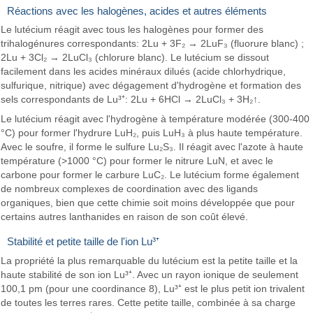
Réactions avec les halogènes, acides et autres éléments
Le lutécium réagit avec tous les halogènes pour former des
trihalogénures correspondants: 2Lu + 3F₂ → 2LuF₃ (fluorure blanc) ;
2Lu + 3Cl₂ → 2LuCl₃ (chlorure blanc). Le lutécium se dissout
facilement dans les acides minéraux dilués (acide chlorhydrique,
sulfurique, nitrique) avec dégagement d'hydrogène et formation des
sels correspondants de Lu³⁺: 2Lu + 6HCl → 2LuCl₃ + 3H₂↑.
Le lutécium réagit avec l'hydrogène à température modérée (300-400
°C) pour former l'hydrure LuH₂, puis LuH₃ à plus haute température.
Avec le soufre, il forme le sulfure Lu₂S₃. Il réagit avec l'azote à haute
température (>1000 °C) pour former le nitrure LuN, et avec le
carbone pour former le carbure LuC₂. Le lutécium forme également
de nombreux complexes de coordination avec des ligands
organiques, bien que cette chimie soit moins développée que pour
certains autres lanthanides en raison de son coût élevé.
Stabilité et petite taille de l'ion Lu³⁺
La propriété la plus remarquable du lutécium est la petite taille et la
haute stabilité de son ion Lu³⁺. Avec un rayon ionique de seulement
100,1 pm (pour une coordinance 8), Lu³⁺ est le plus petit ion trivalent
de toutes les terres rares. Cette petite taille, combinée à sa charge