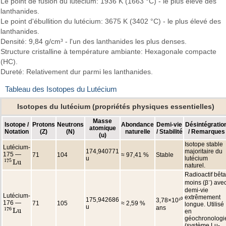
Le point de fusion du lutécium: 1936 K (1663 °C) - le plus élevé des
lanthanides.
Le point d'ébullition du lutécium: 3675 K (3402 °C) - le plus élevé des
lanthanides.
Densité: 9,84 g/cm³ - l'un des lanthanides les plus denses.
Structure cristalline à température ambiante: Hexagonale compacte
(HC).
Dureté: Relativement dur parmi les lanthanides.
Tableau des Isotopes du Lutécium
Isotopes du lutécium (propriétés physiques essentielles)
Masse
Isotope /
Protons
Neutrons
Abondance
Demi-vie
Désintégratio
atomique
Notation
(Z)
(N)
naturelle
/ Stabilité
/ Remarques
(u)
Isotope stable
Lutécium-
174,940771
majoritaire du
175 —
71
104
≈ 97,41 %
Stable
u
lutécium
175
L
u
175
L
u
naturel.
Radioactif bêta
moins (β⁻) ave
demi-vie
Lutécium-
extrêmement
175,942686
3,78×10¹⁰
176 —
71
105
≈ 2,59 %
longue. Utilisé
u
ans
176
L
u
en
176
L
u
géochronologi
(système Lu-