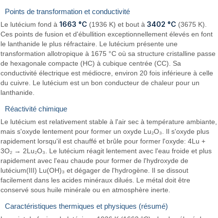
Points de transformation et conductivité
1663 °C
3402 °C
Le lutécium fond à
(1936 K) et bout à
(3675 K).
Ces points de fusion et d'ébullition exceptionnellement élevés en font
le lanthanide le plus réfractaire. Le lutécium présente une
transformation allotropique à 1675 °C où sa structure cristalline passe
de hexagonale compacte (HC) à cubique centrée (CC). Sa
conductivité électrique est médiocre, environ 20 fois inférieure à celle
du cuivre. Le lutécium est un bon conducteur de chaleur pour un
lanthanide.
Réactivité chimique
Le lutécium est relativement stable à l'air sec à température ambiante,
mais s'oxyde lentement pour former un oxyde Lu₂O₃. Il s'oxyde plus
rapidement lorsqu'il est chauffé et brûle pour former l'oxyde: 4Lu +
3O₂ → 2Lu₂O₃. Le lutécium réagit lentement avec l'eau froide et plus
rapidement avec l'eau chaude pour former de l'hydroxyde de
lutécium(III) Lu(OH)₃ et dégager de l'hydrogène. Il se dissout
facilement dans les acides minéraux dilués. Le métal doit être
conservé sous huile minérale ou en atmosphère inerte.
Caractéristiques thermiques et physiques (résumé)