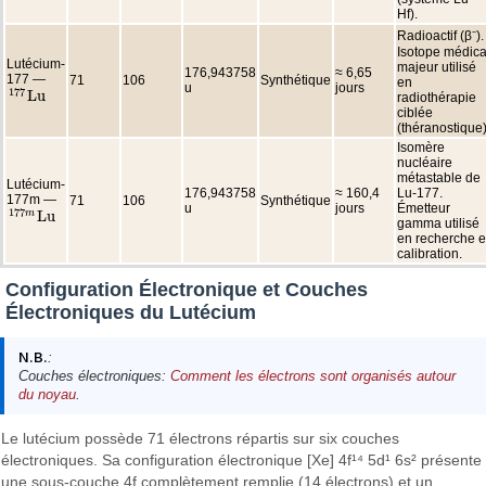
Hf).
Radioactif (β⁻).
Isotope médica
Lutécium-
majeur utilisé
176,943758
≈ 6,65
177 —
71
106
Synthétique
en
u
jours
177
L
u
radiothérapie
177
L
u
ciblée
(théranostique)
Isomère
nucléaire
métastable de
Lutécium-
176,943758
≈ 160,4
Lu-177.
177m —
71
106
Synthétique
u
jours
Émetteur
177
L
u
m
177
m
L
u
gamma utilisé
en recherche e
calibration.
Configuration Électronique et Couches
Électroniques du Lutécium
N.B.
:
Couches électroniques:
Comment les électrons sont organisés autour
du noyau
.
Le lutécium possède 71 électrons répartis sur six couches
électroniques. Sa configuration électronique [Xe] 4f¹⁴ 5d¹ 6s² présente
une sous-couche 4f complètement remplie (14 électrons) et un