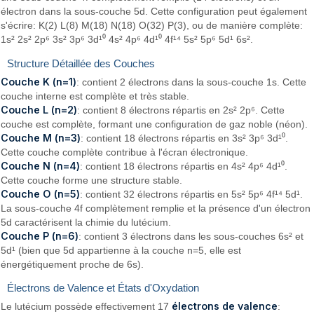
électron dans la sous-couche 5d. Cette configuration peut également
s'écrire: K(2) L(8) M(18) N(18) O(32) P(3), ou de manière complète:
1s² 2s² 2p⁶ 3s² 3p⁶ 3d¹⁰ 4s² 4p⁶ 4d¹⁰ 4f¹⁴ 5s² 5p⁶ 5d¹ 6s².
Structure Détaillée des Couches
Couche K (n=1)
: contient 2 électrons dans la sous-couche 1s. Cette
couche interne est complète et très stable.
Couche L (n=2)
: contient 8 électrons répartis en 2s² 2p⁶. Cette
couche est complète, formant une configuration de gaz noble (néon).
Couche M (n=3)
: contient 18 électrons répartis en 3s² 3p⁶ 3d¹⁰.
Cette couche complète contribue à l'écran électronique.
Couche N (n=4)
: contient 18 électrons répartis en 4s² 4p⁶ 4d¹⁰.
Cette couche forme une structure stable.
Couche O (n=5)
: contient 32 électrons répartis en 5s² 5p⁶ 4f¹⁴ 5d¹.
La sous-couche 4f complètement remplie et la présence d'un électron
5d caractérisent la chimie du lutécium.
Couche P (n=6)
: contient 3 électrons dans les sous-couches 6s² et
5d¹ (bien que 5d appartienne à la couche n=5, elle est
énergétiquement proche de 6s).
Électrons de Valence et États d'Oxydation
électrons de valence
Le lutécium possède effectivement 17
: