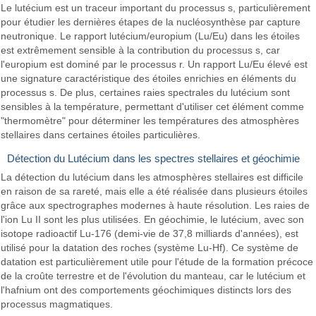
Le lutécium est un traceur important du processus s, particulièrement
pour étudier les dernières étapes de la nucléosynthèse par capture
neutronique. Le rapport lutécium/europium (Lu/Eu) dans les étoiles
est extrêmement sensible à la contribution du processus s, car
l'europium est dominé par le processus r. Un rapport Lu/Eu élevé est
une signature caractéristique des étoiles enrichies en éléments du
processus s. De plus, certaines raies spectrales du lutécium sont
sensibles à la température, permettant d'utiliser cet élément comme
"thermomètre" pour déterminer les températures des atmosphères
stellaires dans certaines étoiles particulières.
Détection du Lutécium dans les spectres stellaires et géochimie
La détection du lutécium dans les atmosphères stellaires est difficile
en raison de sa rareté, mais elle a été réalisée dans plusieurs étoiles
grâce aux spectrographes modernes à haute résolution. Les raies de
l'ion Lu II sont les plus utilisées. En géochimie, le lutécium, avec son
isotope radioactif Lu-176 (demi-vie de 37,8 milliards d'années), est
utilisé pour la datation des roches (système Lu-Hf). Ce système de
datation est particulièrement utile pour l'étude de la formation précoce
de la croûte terrestre et de l'évolution du manteau, car le lutécium et
l'hafnium ont des comportements géochimiques distincts lors des
processus magmatiques.