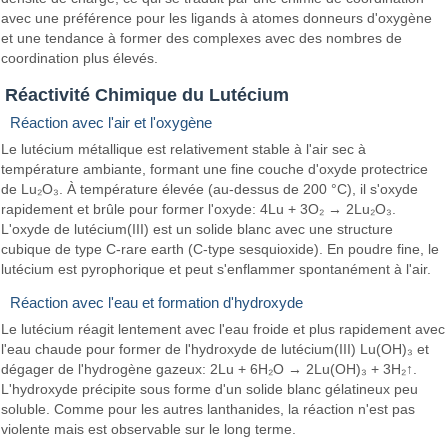
avec une préférence pour les ligands à atomes donneurs d'oxygène
et une tendance à former des complexes avec des nombres de
coordination plus élevés.
Réactivité Chimique du Lutécium
Réaction avec l'air et l'oxygène
Le lutécium métallique est relativement stable à l'air sec à
température ambiante, formant une fine couche d'oxyde protectrice
de Lu₂O₃. À température élevée (au-dessus de 200 °C), il s'oxyde
rapidement et brûle pour former l'oxyde: 4Lu + 3O₂ → 2Lu₂O₃.
L'oxyde de lutécium(III) est un solide blanc avec une structure
cubique de type C-rare earth (C-type sesquioxide). En poudre fine, le
lutécium est pyrophorique et peut s'enflammer spontanément à l'air.
Réaction avec l'eau et formation d'hydroxyde
Le lutécium réagit lentement avec l'eau froide et plus rapidement avec
l'eau chaude pour former de l'hydroxyde de lutécium(III) Lu(OH)₃ et
dégager de l'hydrogène gazeux: 2Lu + 6H₂O → 2Lu(OH)₃ + 3H₂↑.
L'hydroxyde précipite sous forme d'un solide blanc gélatineux peu
soluble. Comme pour les autres lanthanides, la réaction n'est pas
violente mais est observable sur le long terme.