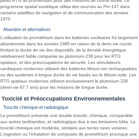
petits RTG au prométhium pour des missions de courte durée. Le
programme spatial soviétique utilisa des sources au Pm-147 dans
certains satellites de navigation et de communication des années
1970.
Abandon et alternatives
L'utilisation du prométhium dans les batteries nucléaires fut largement
abandonnée dans les années 1980 en raison de la demi-vie courte
limitant la durée de vie des dispositifs, de la densité énergétique
relativement faible comparée au plutonium-238 pour les RTG
spatiaux, et des préoccupations de sécurité. Les stimulateurs
cardiaques modernes utilisent des batteries lithium-ion rechargeables
ou des systèmes à longue durée de vie basés sur le lithium-iode. Les
RTG spatiaux modernes utilisent exclusivement le plutonium-238
(demi-vie 87,7 ans) pour les missions de longue durée.
Toxicité et Préoccupations Environnementales
Toxicité chimique et radiologique
Le prométhium présente une double toxicité: chimique, comparable
aux autres lanthanides, et radiologique due à ses émissions bêta. La
toxicité chimique est modérée, similaire aux terres rares voisines.
L'ingestion ou l'inhalation de composés de prométhium provoque une