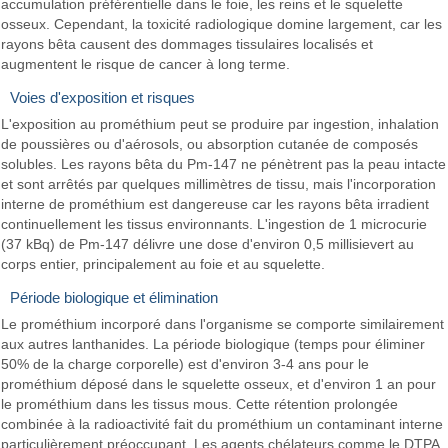
accumulation préférentielle dans le foie, les reins et le squelette
osseux. Cependant, la toxicité radiologique domine largement, car les
rayons bêta causent des dommages tissulaires localisés et
augmentent le risque de cancer à long terme.
Voies d'exposition et risques
L'exposition au prométhium peut se produire par ingestion, inhalation
de poussières ou d'aérosols, ou absorption cutanée de composés
solubles. Les rayons bêta du Pm-147 ne pénètrent pas la peau intacte
et sont arrêtés par quelques millimètres de tissu, mais l'incorporation
interne de prométhium est dangereuse car les rayons bêta irradient
continuellement les tissus environnants. L'ingestion de 1 microcurie
(37 kBq) de Pm-147 délivre une dose d'environ 0,5 millisievert au
corps entier, principalement au foie et au squelette.
Période biologique et élimination
Le prométhium incorporé dans l'organisme se comporte similairement
aux autres lanthanides. La période biologique (temps pour éliminer
50% de la charge corporelle) est d'environ 3-4 ans pour le
prométhium déposé dans le squelette osseux, et d'environ 1 an pour
le prométhium dans les tissus mous. Cette rétention prolongée
combinée à la radioactivité fait du prométhium un contaminant interne
particulièrement préoccupant. Les agents chélateurs comme le DTPA