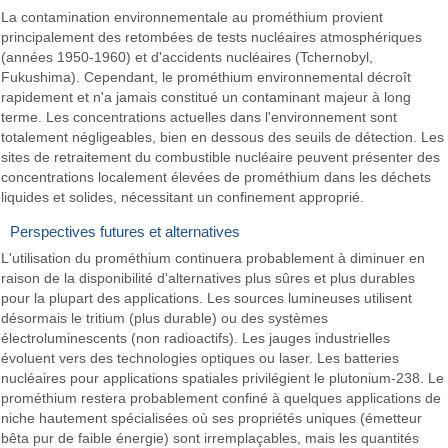
La contamination environnementale au prométhium provient
principalement des retombées de tests nucléaires atmosphériques
(années 1950-1960) et d'accidents nucléaires (Tchernobyl,
Fukushima). Cependant, le prométhium environnemental décroît
rapidement et n'a jamais constitué un contaminant majeur à long
terme. Les concentrations actuelles dans l'environnement sont
totalement négligeables, bien en dessous des seuils de détection. Les
sites de retraitement du combustible nucléaire peuvent présenter des
concentrations localement élevées de prométhium dans les déchets
liquides et solides, nécessitant un confinement approprié.
Perspectives futures et alternatives
L'utilisation du prométhium continuera probablement à diminuer en
raison de la disponibilité d'alternatives plus sûres et plus durables
pour la plupart des applications. Les sources lumineuses utilisent
désormais le tritium (plus durable) ou des systèmes
électroluminescents (non radioactifs). Les jauges industrielles
évoluent vers des technologies optiques ou laser. Les batteries
nucléaires pour applications spatiales privilégient le plutonium-238. Le
prométhium restera probablement confiné à quelques applications de
niche hautement spécialisées où ses propriétés uniques (émetteur
bêta pur de faible énergie) sont irremplaçables, mais les quantités