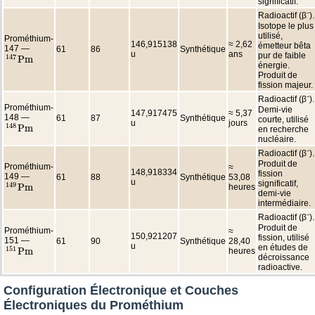
significatif.
Radioactif (β⁻).
Isotope le plus
utilisé,
Prométhium-
146,915138
≈ 2,62
émetteur bêta
147 —
61
86
Synthétique
u
ans
pur de faible
147
P
m
147
P
m
énergie.
Produit de
fission majeur.
Radioactif (β⁻).
Prométhium-
Demi-vie
147,917475
≈ 5,37
148 —
61
87
Synthétique
courte, utilisé
u
jours
148
P
m
en recherche
148
P
m
nucléaire.
Radioactif (β⁻).
Produit de
Prométhium-
≈
148,918334
fission
149 —
61
88
Synthétique
53,08
u
significatif,
149
P
m
heures
149
P
m
demi-vie
intermédiaire.
Radioactif (β⁻).
Produit de
Prométhium-
≈
150,921207
fission, utilisé
151 —
61
90
Synthétique
28,40
u
en études de
151
P
m
heures
151
P
m
décroissance
radioactive.
Configuration Électronique et Couches
Électroniques du Prométhium