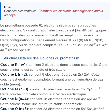
N.B.
:
Couches électroniques:
Comment les électrons sont organisés autour
du noyau
.
Le prométhium possède 61 électrons répartis sur six couches
électroniques. Sa configuration électronique est [Xe] 4f⁵ 6s², typique
des lanthanides où la sous-couche 4f se remplit progressivement.
Cette configuration peut également s'écrire: K(2) L(8) M(18) N(18)
O(23) P(2), ou de manière complète: 1s² 2s² 2p⁶ 3s² 3p⁶ 3d¹⁰ 4s² 4p⁶
4d¹⁰ 4f⁵ 5s² 5p⁶ 6s².
Structure Détaillée des Couches du prométhium
Couche K (n=1)
: contient 2 électrons dans la sous-couche 1s. Cette
couche interne est complète et très stable.
Couche L (n=2)
: contient 8 électrons répartis en 2s² 2p⁶. Cette
couche est également complète, formant une configuration de gaz
noble (néon).
Couche M (n=3)
: contient 18 électrons répartis en 3s² 3p⁶ 3d¹⁰.
Cette couche complète contribue à l'écran électronique.
Couche N (n=4)
: contient 18 électrons répartis en 4s² 4p⁶ 4d¹⁰.
Cette couche forme une structure stable et complète.
Couche O (n=5)
: contient 23 électrons répartis en 5s² 5p⁶ 4f⁵ 5d⁰.