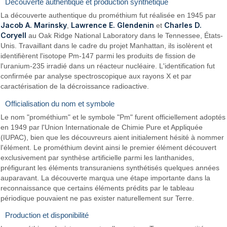
Découverte authentique et production synthétique
La découverte authentique du prométhium fut réalisée en 1945 par
Jacob A. Marinsky
Lawrence E. Glendenin
Charles D.
,
et
Coryell
au Oak Ridge National Laboratory dans le Tennessee, États-
Unis. Travaillant dans le cadre du projet Manhattan, ils isolèrent et
identifièrent l'isotope Pm-147 parmi les produits de fission de
l'uranium-235 irradié dans un réacteur nucléaire. L'identification fut
confirmée par analyse spectroscopique aux rayons X et par
caractérisation de la décroissance radioactive.
Officialisation du nom et symbole
Le nom "prométhium" et le symbole "Pm" furent officiellement adoptés
en 1949 par l'Union Internationale de Chimie Pure et Appliquée
(IUPAC), bien que les découvreurs aient initialement hésité à nommer
l'élément. Le prométhium devint ainsi le premier élément découvert
exclusivement par synthèse artificielle parmi les lanthanides,
préfigurant les éléments transuraniens synthétisés quelques années
auparavant. La découverte marqua une étape importante dans la
reconnaissance que certains éléments prédits par le tableau
périodique pouvaient ne pas exister naturellement sur Terre.
Production et disponibilité