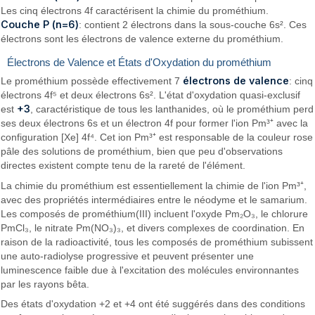
Les cinq électrons 4f caractérisent la chimie du prométhium.
Couche P (n=6)
: contient 2 électrons dans la sous-couche 6s². Ces
électrons sont les électrons de valence externe du prométhium.
Électrons de Valence et États d'Oxydation du prométhium
électrons de valence
Le prométhium possède effectivement 7
: cinq
électrons 4f⁵ et deux électrons 6s². L'état d'oxydation quasi-exclusif
+3
est
, caractéristique de tous les lanthanides, où le prométhium perd
ses deux électrons 6s et un électron 4f pour former l'ion Pm³⁺ avec la
configuration [Xe] 4f⁴. Cet ion Pm³⁺ est responsable de la couleur rose
pâle des solutions de prométhium, bien que peu d'observations
directes existent compte tenu de la rareté de l'élément.
La chimie du prométhium est essentiellement la chimie de l'ion Pm³⁺,
avec des propriétés intermédiaires entre le néodyme et le samarium.
Les composés de prométhium(III) incluent l'oxyde Pm₂O₃, le chlorure
PmCl₃, le nitrate Pm(NO₃)₃, et divers complexes de coordination. En
raison de la radioactivité, tous les composés de prométhium subissent
une auto-radiolyse progressive et peuvent présenter une
luminescence faible due à l'excitation des molécules environnantes
par les rayons bêta.
Des états d'oxydation +2 et +4 ont été suggérés dans des conditions