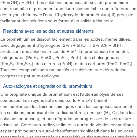
2Pm(OH)₃ + 3H₂↑. Les solutions aqueuses de sels de prométhium
sont rose pâle et présentent une fluorescence faible due à l'interaction
des rayons bêta avec l'eau. L'hydroxyde de prométhium(III) précipite
facilement des solutions sous forme d'un solide gélatineux.
Réactions avec les acides et autres éléments
Le prométhium se dissout facilement dans les acides, même dilués,
avec dégagement d'hydrogène: 2Pm + 6HCl → 2PmCl₃ + 3H₂↑,
produisant des solutions roses de Pm³⁺. Le prométhium forme des
halogénures (PmF₃, PmCl₃, PmBr₃, PmI₃), des chalcogénures
(Pm₂S₃, Pm₂Se₃), des nitrures (PmN), et des carbures (PmC, PmC₂).
Tous ces composés sont radioactifs et subissent une dégradation
progressive par auto-radiolyse.
Auto-radiolyse et dégradation du prométhium
Une propriété unique du prométhium est l'auto-radiolyse de ses
composés. Les rayons bêta émis par le Pm-147 brisent
continuellement les liaisons chimiques dans les composés solides et
les solutions, produisant des radicaux libres, des gaz (H₂, O₂ dans les
solutions aqueuses), et une dégradation progressive de la structure
cristalline. Cette auto-radiolyse limite la durée de vie des échantillons
et peut provoquer un auto-échauffement significatif dans les sources