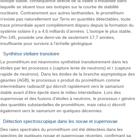
isotope stable, conséquence directe de la vallée d'instabilité dans
laquelle se situent tous ses isotopes sur la courbe de stabilité
nucléaire. Contrairement aux autres lanthanides, le prométhium
n'existe pas naturellement sur Terre en quantités détectables, toute
trace primordiale ayant complètement disparu depuis la formation du
système solaire il y a 4,6 milliards d'années. L'isotope le plus stable,
Pm-145, possède une demi-vie de seulement 17,7 années,
insuffisante pour survivre à l'échelle géologique.
Synthèse stellaire transitoire
Le prométhium est néanmoins synthétisé transitoirement dans les
étoiles par les processus s (capture lente de neutrons) et r (capture
rapide de neutrons). Dans les étoiles de la branche asymptotique des
géantes (AGB), le processus s produit du prométhium comme
intermédiaire radioactif qui décroît rapidement vers le samarium
stable avant d'être éjecté dans le milieu interstellaire. Lors des
supernovae et des fusions d'étoiles à neutrons, le processus r génère
des quantités substantielles de prométhium, mais celui-ci décroît
également vers le samarium en quelques décennies.
Détection spectroscopique dans les novae et supernovae
Des raies spectrales du prométhium ont été détectées dans les
spectres de quelques novae et supernovae récentes, confirmant sa