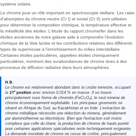
système solaire.
Le chrome joue un rôle important en spectroscopie stellaire. Les raies
d'absorption du chrome neutre (Cr I) et ionisé (Cr II) sont utilisées
pour déterminer la composition chimique, la température effective et
la métallicité des étoiles. L'étude du rapport chrome/fer dans les
étoiles anciennes de notre galaxie aide à comprendre l'évolution
chimique de la Voie lactée et les contributions relatives des différents
types de supernovae à l'enrichissement du milieu interstellaire.
Certaines étoiles particulières, appelées étoiles chimiquement
particulières, montrent des surabondances de chrome dues à des
processus de diffusion radiative dans leurs atmosphères.
N.B.
:
Le chrome est relativement abondant dans la croûte terrestre, occupant
la
21ᵉ position
avec environ 0,014 % en masse. Il se trouve
principalement sous forme de chromite (FeCr₂O₄), le seul minerai de
chrome économiquement exploitable. Les principaux gisements se
situent en Afrique du Sud, au Kazakhstan et en Inde. L'extraction du
chrome métallique nécessite une réduction du minerai, généralement
par aluminothermie ou électrolyse. Bien que l'extraction soit moins
complexe que celle du titane, la production de chrome de haute pureté
pour certaines applications spécialisées reste techniquement exigeante.
La demande mondiale de chrome ne cesse de croître, principalement