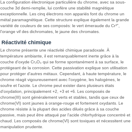
La configuration électronique particulière du chrome, avec sa sous-
couche 3d demi-remplie, lui confère une stabilité magnétique
exceptionnelle. Les cinq électrons non appariés font du chrome un
métal paramagnétique. Cette structure explique également la grande
variété de couleurs de ses composés: le vert émeraude du Cr³⁺,
l'orange vif des dichromates, le jaune des chromates.
Réactivité chimique
Le chrome présente une réactivité chimique paradoxale. À
température ambiante, il est remarquablement inerte grâce à la
couche d'oxyde Cr₂O₃ qui se forme spontanément à sa surface, le
protégeant de la corrosion. Cette passivation explique son utilisation
pour protéger d'autres métaux. Cependant, à haute température, le
chrome réagit vigoureusement avec l'oxygène, les halogènes, le
soufre et l'azote. Le chrome peut exister dans plusieurs états
d'oxydation, principalement +2, +3 et +6. Les composés de
chrome(III) sont généralement verts et stables, tandis que ceux de
chrome(VI) sont jaunes à orange-rouge et fortement oxydants. Le
chrome résiste à la plupart des acides dilués grâce à sa couche
passive, mais peut être attaqué par l'acide chlorhydrique concentré et
chaud. Les composés de chrome(VI) sont toxiques et nécessitent une
manipulation prudente.