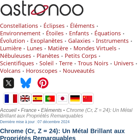
Constellations
Éclipses
Éléments
Environnement
Étoiles
Enfants
Équations
Évolution
Exoplanètes
Galaxies
Instruments
Lumière
Lunes
Matière
Mondes Virtuels
Nébuleuses
Planètes
Petits Corps
Scientifiques
Soleil
Terre
Trous Noirs
Univers
Volcans
Horoscopes
Nouveautés
Accueil
•
France
•
Eléments
• Chrome (Cr, Z = 24): Un Métal
Brillant aux Propriétés Remarquables
Dernière mise à jour : 07 décembre 2024
Chrome (Cr, Z = 24): Un Métal Brillant aux
Propriétés Remarquables