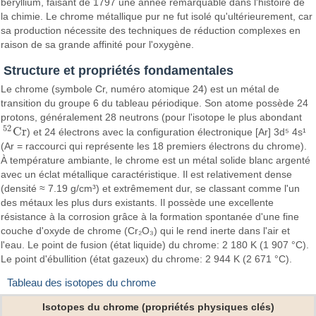
béryllium, faisant de 1797 une année remarquable dans l'histoire de
la chimie. Le chrome métallique pur ne fut isolé qu'ultérieurement, car
sa production nécessite des techniques de réduction complexes en
raison de sa grande affinité pour l'oxygène.
Structure et propriétés fondamentales
Le chrome (symbole Cr, numéro atomique 24) est un métal de
transition du groupe 6 du tableau périodique. Son atome possède 24
protons, généralement 28 neutrons (pour l'isotope le plus abondant
52
C
r
) et 24 électrons avec la configuration électronique [Ar] 3d⁵ 4s¹
52
C
r
(Ar = raccourci qui représente les 18 premiers électrons du chrome).
À température ambiante, le chrome est un métal solide blanc argenté
avec un éclat métallique caractéristique. Il est relativement dense
(densité ≈ 7.19 g/cm³) et extrêmement dur, se classant comme l'un
des métaux les plus durs existants. Il possède une excellente
résistance à la corrosion grâce à la formation spontanée d'une fine
couche d'oxyde de chrome (Cr₂O₃) qui le rend inerte dans l'air et
l'eau. Le point de fusion (état liquide) du chrome: 2 180 K (1 907 °C).
Le point d'ébullition (état gazeux) du chrome: 2 944 K (2 671 °C).
Tableau des isotopes du chrome
Isotopes du chrome (propriétés physiques clés)