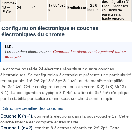
désintégration β⁺.
Chrome-
47.954032
≈ 21.6
Produit dans les
48 —
24
24
Synthétique
u
heures
collisions de
48
C
r
48
C
r
particules à
haute énergie.
Configuration électronique et couches
électroniques du chrome
N.B.
:
Les couches électroniques:
Comment les électrons s'organisent autour
du noyau
.
Le chrome possède 24 électrons répartis sur quatre couches
électroniques. Sa configuration électronique présente une particularité
remarquable: 1s² 2s² 2p⁶ 3s² 3p⁶ 3d⁵ 4s¹, ou de manière simplifiée:
[Ar] 3d⁵ 4s¹. Cette configuration peut aussi s'écrire: K(2) L(8) M(13)
N(1). La configuration atypique 3d⁵ 4s¹ (au lieu de 3d⁴ 4s²) s'explique
par la stabilité particulière d'une sous-couche d semi-remplie.
Structure détaillée des couches
Couche K (n=1)
: contient 2 électrons dans la sous-couche 1s. Cette
couche interne est complète et très stable.
Couche L (n=2)
: contient 8 électrons répartis en 2s² 2p⁶. Cette