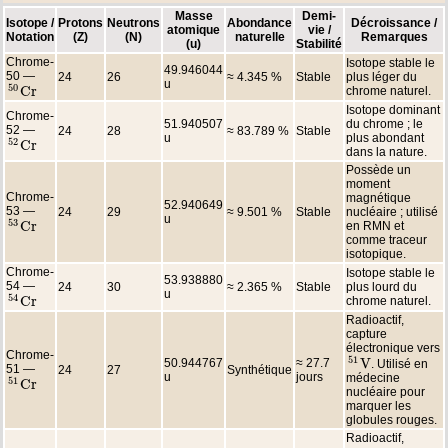
Masse
Demi-
Isotope /
Protons
Neutrons
Abondance
Décroissance /
atomique
vie /
Notation
(Z)
(N)
naturelle
Remarques
(u)
Stabilité
Chrome-
Isotope stable le
49.946044
50 —
24
26
≈ 4.345 %
Stable
plus léger du
u
50
C
r
chrome naturel.
50
C
r
Isotope dominant
Chrome-
51.940507
du chrome ; le
52 —
24
28
≈ 83.789 %
Stable
u
plus abondant
52
C
r
52
C
r
dans la nature.
Possède un
moment
Chrome-
magnétique
52.940649
53 —
24
29
≈ 9.501 %
Stable
nucléaire ; utilisé
u
53
C
r
en RMN et
53
C
r
comme traceur
isotopique.
Chrome-
Isotope stable le
53.938880
54 —
24
30
≈ 2.365 %
Stable
plus lourd du
u
54
C
r
chrome naturel.
54
C
r
Radioactif,
capture
électronique vers
Chrome-
51
V
50.944767
≈ 27.7
. Utilisé en
51
V
51 —
24
27
Synthétique
u
jours
médecine
51
C
r
51
C
r
nucléaire pour
marquer les
globules rouges.
Radioactif,