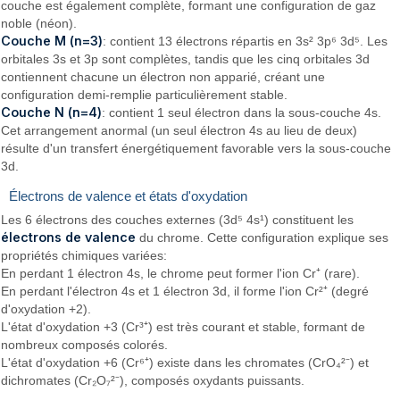
couche est également complète, formant une configuration de gaz
noble (néon).
Couche M (n=3)
: contient 13 électrons répartis en 3s² 3p⁶ 3d⁵. Les
orbitales 3s et 3p sont complètes, tandis que les cinq orbitales 3d
contiennent chacune un électron non apparié, créant une
configuration demi-remplie particulièrement stable.
Couche N (n=4)
: contient 1 seul électron dans la sous-couche 4s.
Cet arrangement anormal (un seul électron 4s au lieu de deux)
résulte d'un transfert énergétiquement favorable vers la sous-couche
3d.
Électrons de valence et états d'oxydation
Les 6 électrons des couches externes (3d⁵ 4s¹) constituent les
électrons de valence
du chrome. Cette configuration explique ses
propriétés chimiques variées:
En perdant 1 électron 4s, le chrome peut former l'ion Cr⁺ (rare).
En perdant l'électron 4s et 1 électron 3d, il forme l'ion Cr²⁺ (degré
d'oxydation +2).
L'état d'oxydation +3 (Cr³⁺) est très courant et stable, formant de
nombreux composés colorés.
L'état d'oxydation +6 (Cr⁶⁺) existe dans les chromates (CrO₄²⁻) et
dichromates (Cr₂O₇²⁻), composés oxydants puissants.