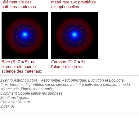
l'élément clé des
métal rare aux propriétés
batteries modernes
exceptionnelles
Bore (B, Z = 5): un
Carbone (C, Z = 6):
élément clé pour la
l'élément de la vie
science des matériaux
1997 © Astronoo.com
− Astronomie, Astrophysique, Évolution et Écologie.
"Les données disponibles sur ce site peuvent être utilisées à condition que la
source soit dûment mentionnée."
Comment Google utilise les données
Mentions légales
Contacter l'auteur
Index IA