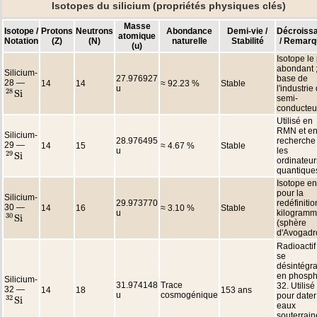
Isotopes du silicium (propriétés physiques clés)
Masse
Isotope /
Protons
Neutrons
Abondance
Demi-vie /
Décroiss
atomique
Notation
(Z)
(N)
naturelle
Stabilité
/ Remarq
(u)
Isotope le
abondant 
Silicium-
27.976927
base de
28 —
14
14
≈ 92.23 %
Stable
u
l'industrie
28
S
i
28
S
i
semi-
conducteu
Utilisé en
RMN et e
Silicium-
28.976495
recherche
29 —
14
15
≈ 4.67 %
Stable
u
les
29
S
i
29
S
i
ordinateur
quantique
Isotope en
pour la
Silicium-
29.973770
redéfiniti
30 —
14
16
≈ 3.10 %
Stable
u
kilogram
30
S
i
30
S
i
(sphère
d'Avogadr
Radioactif
se
désintégra
en phosph
Silicium-
31.974148
Trace
32. Utilisé
32 —
14
18
153 ans
u
cosmogénique
pour dater
32
S
i
32
S
i
eaux
souterrain