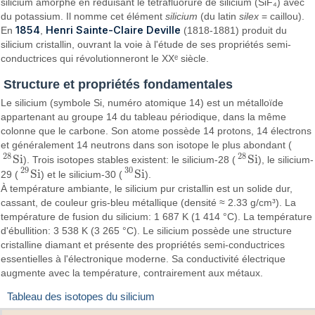
silicium amorphe en réduisant le tétrafluorure de silicium (SiF₄) avec
du potassium. Il nomme cet élément
silicium
(du latin
silex
= caillou).
1854
Henri Sainte-Claire Deville
En
,
(1818-1881) produit du
silicium cristallin, ouvrant la voie à l'étude de ses propriétés semi-
conductrices qui révolutionneront le XXᵉ siècle.
Structure et propriétés fondamentales
Le silicium (symbole Si, numéro atomique 14) est un métalloïde
appartenant au groupe 14 du tableau périodique, dans la même
colonne que le carbone. Son atome possède 14 protons, 14 électrons
et généralement 14 neutrons dans son isotope le plus abondant (
28
28
S
i
S
i
). Trois isotopes stables existent: le silicium-28 (
), le silicium-
28
S
i
28
S
i
29
30
S
i
S
i
29 (
) et le silicium-30 (
).
29
S
i
30
S
i
À température ambiante, le silicium pur cristallin est un solide dur,
cassant, de couleur gris-bleu métallique (densité ≈ 2.33 g/cm³). La
température de fusion du silicium: 1 687 K (1 414 °C). La température
d'ébullition: 3 538 K (3 265 °C). Le silicium possède une structure
cristalline diamant et présente des propriétés semi-conductrices
essentielles à l'électronique moderne. Sa conductivité électrique
augmente avec la température, contrairement aux métaux.
Tableau des isotopes du silicium