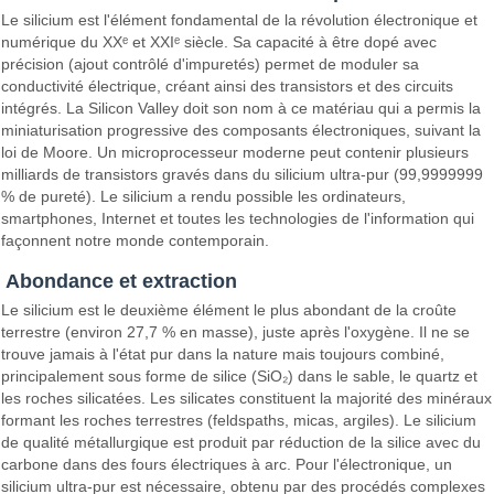
Le silicium est l'élément fondamental de la révolution électronique et
numérique du XXᵉ et XXIᵉ siècle. Sa capacité à être dopé avec
précision (ajout contrôlé d'impuretés) permet de moduler sa
conductivité électrique, créant ainsi des transistors et des circuits
intégrés. La Silicon Valley doit son nom à ce matériau qui a permis la
miniaturisation progressive des composants électroniques, suivant la
loi de Moore. Un microprocesseur moderne peut contenir plusieurs
milliards de transistors gravés dans du silicium ultra-pur (99,9999999
% de pureté). Le silicium a rendu possible les ordinateurs,
smartphones, Internet et toutes les technologies de l'information qui
façonnent notre monde contemporain.
Abondance et extraction
Le silicium est le deuxième élément le plus abondant de la croûte
terrestre (environ 27,7 % en masse), juste après l'oxygène. Il ne se
trouve jamais à l'état pur dans la nature mais toujours combiné,
principalement sous forme de silice (SiO₂) dans le sable, le quartz et
les roches silicatées. Les silicates constituent la majorité des minéraux
formant les roches terrestres (feldspaths, micas, argiles). Le silicium
de qualité métallurgique est produit par réduction de la silice avec du
carbone dans des fours électriques à arc. Pour l'électronique, un
silicium ultra-pur est nécessaire, obtenu par des procédés complexes