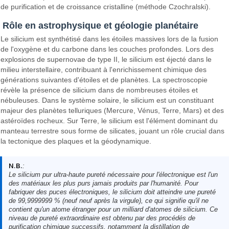
de purification et de croissance cristalline (méthode Czochralski).
Rôle en astrophysique et géologie planétaire
Le silicium est synthétisé dans les étoiles massives lors de la fusion
de l'oxygène et du carbone dans les couches profondes. Lors des
explosions de supernovae de type II, le silicium est éjecté dans le
milieu interstellaire, contribuant à l'enrichissement chimique des
générations suivantes d'étoiles et de planètes. La spectroscopie
révèle la présence de silicium dans de nombreuses étoiles et
nébuleuses. Dans le système solaire, le silicium est un constituant
majeur des planètes telluriques (Mercure, Vénus, Terre, Mars) et des
astéroïdes rocheux. Sur Terre, le silicium est l'élément dominant du
manteau terrestre sous forme de silicates, jouant un rôle crucial dans
la tectonique des plaques et la géodynamique.
N.B.
:
Le silicium pur ultra-haute pureté nécessaire pour l'électronique est l'un
des matériaux les plus purs jamais produits par l'humanité. Pour
fabriquer des puces électroniques, le silicium doit atteindre une pureté
de 99,9999999 % (neuf neuf après la virgule), ce qui signifie qu'il ne
contient qu'un atome étranger pour un milliard d'atomes de silicium. Ce
niveau de pureté extraordinaire est obtenu par des procédés de
purification chimique successifs, notamment la distillation de