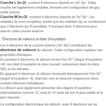
Couche L (n=2)
: contient 8 électrons répartis en 2s² 2p⁶. Cette
couche est également complète, formant une configuration de gaz
noble (néon).
Couche M (n=3)
: contient 4 électrons répartis en 3s² 3p². Les
orbitales 3s sont complètes, tandis que les orbitales 3p ne contiennent
que 2 électrons sur 6 possibles. Il manque donc 4 électrons pour
saturer cette couche externe.
Électrons de valence et états d'oxydation
Les 4 électrons de la couche externe (3s² 3p²) constituent les
électrons de valence
du silicium. Cette configuration explique ses
propriétés chimiques:
En perdant 4 électrons, le silicium forme l'ion Si⁴⁺ (degré d'oxydation
+4), son état d'oxydation le plus courant, notamment dans la silice
SiO₂ et les silicates.
En gagnant 4 électrons, le silicium formerait théoriquement l'ion Si⁴⁻
(degré d'oxydation -4), état très rare et observé uniquement dans
certains siliciures métalliques.
Le silicium peut également présenter des degrés d'oxydation
intermédiaires comme +2, mais le +4 reste de loin le plus stable et le
plus répandu.
La configuration électronique du silicium, avec 4 électrons sur sa