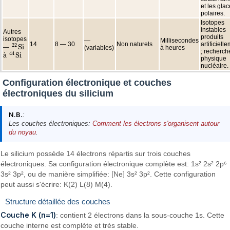
et les gla
polaires.
Isotopes
instables
Autres
produits
isotopes
—
Millisecondes
14
8 — 30
Non naturels
artificiell
22
S
i
—
(variables)
à heures
22
S
i
; recherch
44
S
i
à
44
S
i
physique
nucléaire.
Configuration électronique et couches
électroniques du silicium
N.B.
:
Les couches électroniques:
Comment les électrons s'organisent autour
du noyau
.
Le silicium possède 14 électrons répartis sur trois couches
électroniques. Sa configuration électronique complète est: 1s² 2s² 2p⁶
3s² 3p², ou de manière simplifiée: [Ne] 3s² 3p². Cette configuration
peut aussi s'écrire: K(2) L(8) M(4).
Structure détaillée des couches
Couche K (n=1)
: contient 2 électrons dans la sous-couche 1s. Cette
couche interne est complète et très stable.