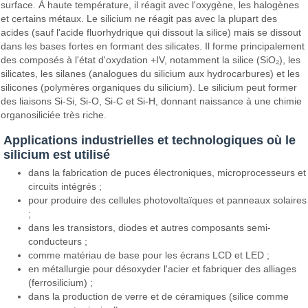
surface. À haute température, il réagit avec l'oxygène, les halogènes
et certains métaux. Le silicium ne réagit pas avec la plupart des
acides (sauf l'acide fluorhydrique qui dissout la silice) mais se dissout
dans les bases fortes en formant des silicates. Il forme principalement
des composés à l'état d'oxydation +IV, notamment la silice (SiO₂), les
silicates, les silanes (analogues du silicium aux hydrocarbures) et les
silicones (polymères organiques du silicium). Le silicium peut former
des liaisons Si-Si, Si-O, Si-C et Si-H, donnant naissance à une chimie
organosiliciée très riche.
Applications industrielles et technologiques où le
silicium est utilisé
dans la fabrication de puces électroniques, microprocesseurs et
circuits intégrés ;
pour produire des cellules photovoltaïques et panneaux solaires
;
dans les transistors, diodes et autres composants semi-
conducteurs ;
comme matériau de base pour les écrans LCD et LED ;
en métallurgie pour désoxyder l'acier et fabriquer des alliages
(ferrosilicium) ;
dans la production de verre et de céramiques (silice comme