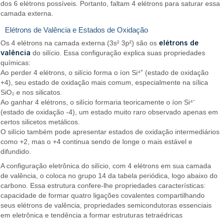
dos 6 elétrons possíveis. Portanto, faltam 4 elétrons para saturar essa
camada externa.
Elétrons de Valência e Estados de Oxidação
elétrons de
Os 4 elétrons na camada externa (3s² 3p²) são os
valência
do silício. Essa configuração explica suas propriedades
químicas:
Ao perder 4 elétrons, o silício forma o íon Si⁴⁺ (estado de oxidação
+4), seu estado de oxidação mais comum, especialmente na sílica
SiO₂ e nos silicatos.
Ao ganhar 4 elétrons, o silício formaria teoricamente o íon Si⁴⁻
(estado de oxidação -4), um estado muito raro observado apenas em
certos silicetos metálicos.
O silício também pode apresentar estados de oxidação intermediários
como +2, mas o +4 continua sendo de longe o mais estável e
difundido.
A configuração eletrônica do silício, com 4 elétrons em sua camada
de valência, o coloca no grupo 14 da tabela periódica, logo abaixo do
carbono. Essa estrutura confere-lhe propriedades características:
capacidade de formar quatro ligações covalentes compartilhando
seus elétrons de valência, propriedades semicondutoras essenciais
em eletrônica e tendência a formar estruturas tetraédricas