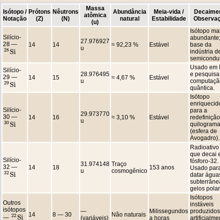
Massa
Isótopo /
Prótons
Nêutrons
Abundância
Meia-vida /
Decaimen
atômica
Notação
(Z)
(N)
natural
Estabilidade
Observa
(u)
Isótopo ma
Silício-
abundante
27.976927
28 —
14
14
≈ 92,23 %
Estável
base da
u
28
S
i
indústria d
28
S
i
semicondut
Usado em
Silício-
28.976495
e pesquis
29 —
14
15
≈ 4,67 %
Estável
u
computaçã
29
S
i
29
S
i
quântica.
Isótopo
enriquecid
Silício-
para a
29.973770
30 —
14
16
≈ 3,10 %
Estável
redefiniçã
u
30
S
i
quilogram
30
S
i
(esfera de
Avogadro).
Radioativo
que decai
Silício-
fósforo-32.
31.974148
Traço
32 —
14
18
153 anos
Usado par
u
cosmogênico
32
S
i
datar água
32
S
i
subterrâne
gelos polar
Isótopos
Outros
instáveis
isótopos
—
Milissegundos
produzidos
14
8 — 30
Não naturais
22
S
i
—
(variáveis)
a horas
artificialme
22
S
i