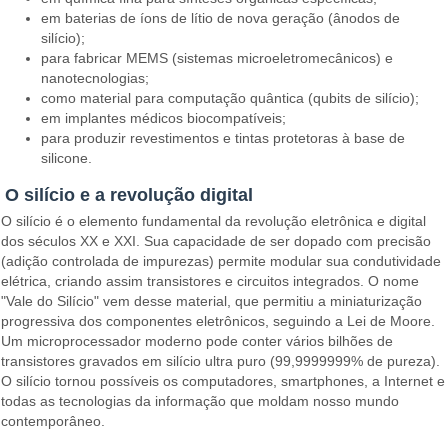
em baterias de íons de lítio de nova geração (ânodos de
silício);
para fabricar MEMS (sistemas microeletromecânicos) e
nanotecnologias;
como material para computação quântica (qubits de silício);
em implantes médicos biocompatíveis;
para produzir revestimentos e tintas protetoras à base de
silicone.
O silício e a revolução digital
O silício é o elemento fundamental da revolução eletrônica e digital
dos séculos XX e XXI. Sua capacidade de ser dopado com precisão
(adição controlada de impurezas) permite modular sua condutividade
elétrica, criando assim transistores e circuitos integrados. O nome
"Vale do Silício" vem desse material, que permitiu a miniaturização
progressiva dos componentes eletrônicos, seguindo a Lei de Moore.
Um microprocessador moderno pode conter vários bilhões de
transistores gravados em silício ultra puro (99,9999999% de pureza).
O silício tornou possíveis os computadores, smartphones, a Internet e
todas as tecnologias da informação que moldam nosso mundo
contemporâneo.