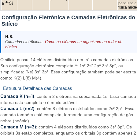
44
S
i
pesquisa 
a
44
S
i
física nucle
Configuração Eletrônica e Camadas Eletrônicas do
Silício
N.B.
:
Camadas eletrônicas:
Como os elétrons se organizam ao redor do
núcleo
.
O silício possui 14 elétrons distribuídos em três camadas eletrônicas.
Sua configuração eletrônica completa é: 1s² 2s² 2p⁶ 3s² 3p², ou
simplificada: [Ne] 3s² 3p². Essa configuração também pode ser escrita
como: K(2) L(8) M(4).
Estrutura Detalhada das Camadas
Camada K (n=1)
: contém 2 elétrons na subcamada 1s. Essa camada
interna está completa e é muito estável.
Camada L (n=2)
: contém 8 elétrons distribuídos como 2s² 2p⁶. Essa
camada também está completa, formando uma configuração de gás
nobre (neônio).
Camada M (n=3)
: contém 4 elétrons distribuídos como 3s² 3p². Os
orbitais 3s estão completos, enquanto os orbitais 3p contêm apenas 2