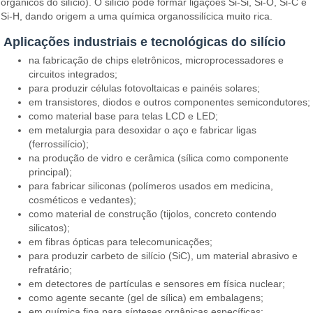
orgânicos do silício). O silício pode formar ligações Si-Si, Si-O, Si-C e
Si-H, dando origem a uma química organossilícica muito rica.
Aplicações industriais e tecnológicas do silício
na fabricação de chips eletrônicos, microprocessadores e
circuitos integrados;
para produzir células fotovoltaicas e painéis solares;
em transistores, diodos e outros componentes semicondutores;
como material base para telas LCD e LED;
em metalurgia para desoxidar o aço e fabricar ligas
(ferrossilício);
na produção de vidro e cerâmica (sílica como componente
principal);
para fabricar siliconas (polímeros usados em medicina,
cosméticos e vedantes);
como material de construção (tijolos, concreto contendo
silicatos);
em fibras ópticas para telecomunicações;
para produzir carbeto de silício (SiC), um material abrasivo e
refratário;
em detectores de partículas e sensores em física nuclear;
como agente secante (gel de sílica) em embalagens;
em química fina para sínteses orgânicas específicas;