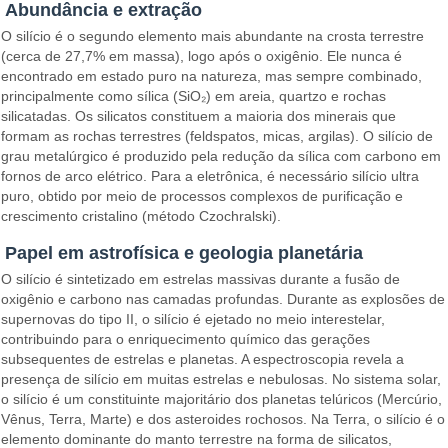
Abundância e extração
O silício é o segundo elemento mais abundante na crosta terrestre
(cerca de 27,7% em massa), logo após o oxigênio. Ele nunca é
encontrado em estado puro na natureza, mas sempre combinado,
principalmente como sílica (SiO₂) em areia, quartzo e rochas
silicatadas. Os silicatos constituem a maioria dos minerais que
formam as rochas terrestres (feldspatos, micas, argilas). O silício de
grau metalúrgico é produzido pela redução da sílica com carbono em
fornos de arco elétrico. Para a eletrônica, é necessário silício ultra
puro, obtido por meio de processos complexos de purificação e
crescimento cristalino (método Czochralski).
Papel em astrofísica e geologia planetária
O silício é sintetizado em estrelas massivas durante a fusão de
oxigênio e carbono nas camadas profundas. Durante as explosões de
supernovas do tipo II, o silício é ejetado no meio interestelar,
contribuindo para o enriquecimento químico das gerações
subsequentes de estrelas e planetas. A espectroscopia revela a
presença de silício em muitas estrelas e nebulosas. No sistema solar,
o silício é um constituinte majoritário dos planetas telúricos (Mercúrio,
Vênus, Terra, Marte) e dos asteroides rochosos. Na Terra, o silício é o
elemento dominante do manto terrestre na forma de silicatos,