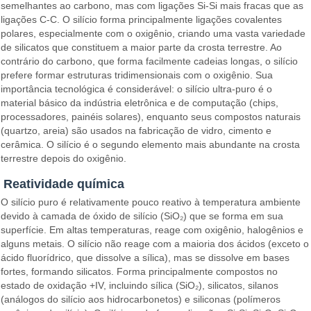
semelhantes ao carbono, mas com ligações Si-Si mais fracas que as
ligações C-C. O silício forma principalmente ligações covalentes
polares, especialmente com o oxigênio, criando uma vasta variedade
de silicatos que constituem a maior parte da crosta terrestre. Ao
contrário do carbono, que forma facilmente cadeias longas, o silício
prefere formar estruturas tridimensionais com o oxigênio. Sua
importância tecnológica é considerável: o silício ultra-puro é o
material básico da indústria eletrônica e de computação (chips,
processadores, painéis solares), enquanto seus compostos naturais
(quartzo, areia) são usados na fabricação de vidro, cimento e
cerâmica. O silício é o segundo elemento mais abundante na crosta
terrestre depois do oxigênio.
Reatividade química
O silício puro é relativamente pouco reativo à temperatura ambiente
devido à camada de óxido de silício (SiO₂) que se forma em sua
superfície. Em altas temperaturas, reage com oxigênio, halogênios e
alguns metais. O silício não reage com a maioria dos ácidos (exceto o
ácido fluorídrico, que dissolve a sílica), mas se dissolve em bases
fortes, formando silicatos. Forma principalmente compostos no
estado de oxidação +IV, incluindo sílica (SiO₂), silicatos, silanos
(análogos do silício aos hidrocarbonetos) e siliconas (polímeros