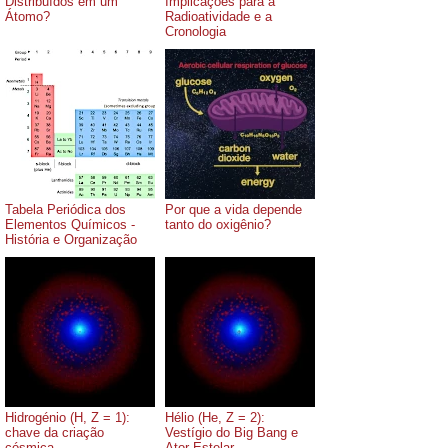
Distribuídos em um
Implicações para a
Átomo?
Radioatividade e a
Cronologia
Tabela Periódica dos
Por que a vida depende
Elementos Químicos -
tanto do oxigênio?
História e Organização
Hidrogénio (H, Z = 1):
Hélio (He, Z = 2):
chave da criação
Vestígio do Big Bang e
cósmica
Ator Estelar