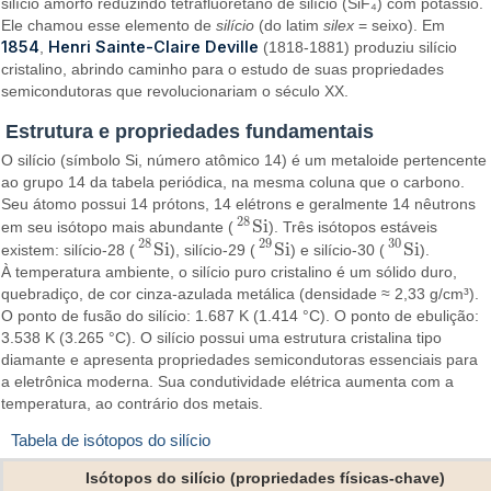
silício amorfo reduzindo tetrafluoretano de silício (SiF₄) com potássio.
Ele chamou esse elemento de
silício
(do latim
silex
= seixo). Em
1854
Henri Sainte-Claire Deville
,
(1818-1881) produziu silício
cristalino, abrindo caminho para o estudo de suas propriedades
semicondutoras que revolucionariam o século XX.
Estrutura e propriedades fundamentais
O silício (símbolo Si, número atômico 14) é um metaloide pertencente
ao grupo 14 da tabela periódica, na mesma coluna que o carbono.
Seu átomo possui 14 prótons, 14 elétrons e geralmente 14 nêutrons
28
S
i
em seu isótopo mais abundante (
). Três isótopos estáveis
28
S
i
28
29
30
S
i
S
i
S
i
existem: silício-28 (
), silício-29 (
) e silício-30 (
).
28
S
i
29
S
i
30
S
i
À temperatura ambiente, o silício puro cristalino é um sólido duro,
quebradiço, de cor cinza-azulada metálica (densidade ≈ 2,33 g/cm³).
O ponto de fusão do silício: 1.687 K (1.414 °C). O ponto de ebulição:
3.538 K (3.265 °C). O silício possui uma estrutura cristalina tipo
diamante e apresenta propriedades semicondutoras essenciais para
a eletrônica moderna. Sua condutividade elétrica aumenta com a
temperatura, ao contrário dos metais.
Tabela de isótopos do silício
Isótopos do silício (propriedades físicas-chave)