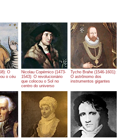
68): O
Nicolau Copérnico (1473-
Tycho Brahe (1546-1601):
ou o céu
1543): O revolucionário
O astrônomo dos
que colocou o Sol no
instrumentos gigantes
centro do universo