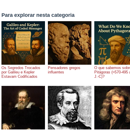
Para explorar nesta categoria
Os Segredos Trocados
Pensadores gregos
O que sabemos sobr
por Galileu e Kepler
influentes
Pitágoras (≈570-495 
Estavam Codificados
J.-C)?