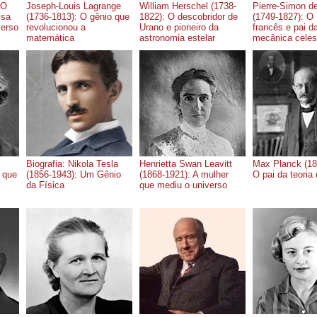
 O
Joseph-Louis Lagrange
William Herschel (1738-
Pierre-Simon d
ssa
(1736-1813): O gênio que
1822): O descobridor de
(1749-1827): O
verso
revolucionou a
Urano e pioneiro da
francês e pai d
matemática
astronomia estelar
mecânica celes
l
Biografia: Nikola Tesla
Henrietta Swan Leavitt
Max Planck (18
o que
(1856-1943): Um Gênio
(1868-1921): A mulher
O pai da teoria
da Física
que mediu o universo