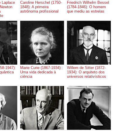
e Laplace
Caroline Herschel (1750-
Friedrich Wilhelm Bessel
 Newton
1848): A primeira
(1784-1846): O homem
a
astrônoma profissional
que mediu as estrelas
te
58-1947):
Marie Curie (1867-1934)::
Willem de Sitter (1872-
 quântica
Uma vida dedicada à
1934): O arquiteto dos
ciência
universos relativísticos