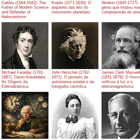
Galileu (1564-1642): The
Kepler (1571-1630): O
Newton (1643-1727):
Father of Modern Science
arquiteto das leis do
gênio que mudou no
and Defender of
movimento planetário
compreensão do uni
Heliocentrism
Michael Faraday (1791-
John Herschel (1792-
James Clerk Maxwel
1867), Génio Autodidata:
1871): O pioneiro da
(1831-1879): O físic
As Origens da
astronomia estelar e da
unificou a luz e o
Eletrodinâmica
fotografia científica
eletromagnetismo