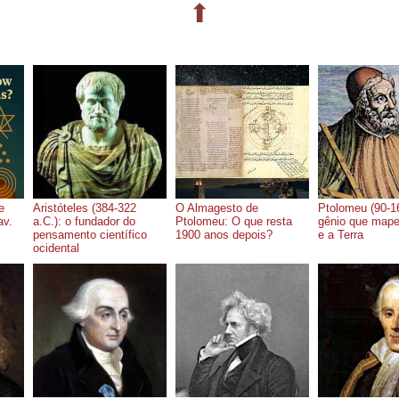
⬆
e
Aristóteles (384-322
O Almagesto de
Ptolomeu (90-1
av.
a.C.): o fundador do
Ptolomeu: O que resta
gênio que mape
pensamento científico
1900 anos depois?
e a Terra
ocidental