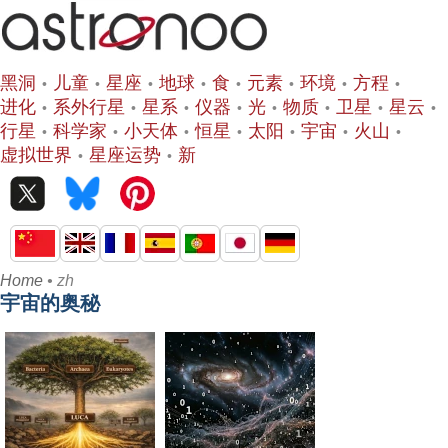
黑洞
儿童
星座
地球
食
元素
环境
方程
进化
系外行星
星系
仪器
光
物质
卫星
星云
行星
科学家
小天体
恒星
太阳
宇宙
火山
虚拟世界
星座运势
新
Home
• zh
宇宙的奥秘