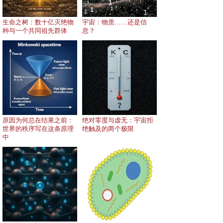
生命之树：数十亿灭绝物
宇宙：物质……还是信
种与一个共同祖先群体
息？
原因为何总在结果之前：
绝对零度与虚无：宇宙拒
世界的秩序写在这条原理
绝触及的两个极限
中