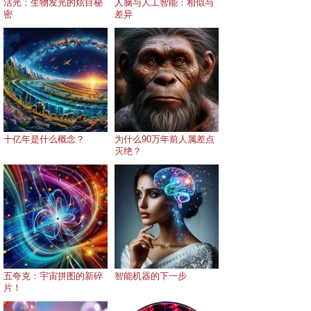
活光：生物发光的炫目秘
人脑与人工智能：相似与
密
差异
十亿年是什么概念？
为什么90万年前人属差点
灭绝？
五夸克：宇宙拼图的新碎
智能机器的下一步
片！