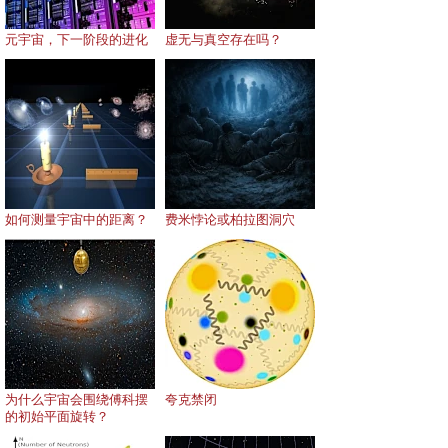
元宇宙，下一阶段的进化
虚无与真空存在吗？
如何测量宇宙中的距离？
费米悖论或柏拉图洞穴
为什么宇宙会围绕傅科摆
夸克禁闭
的初始平面旋转？