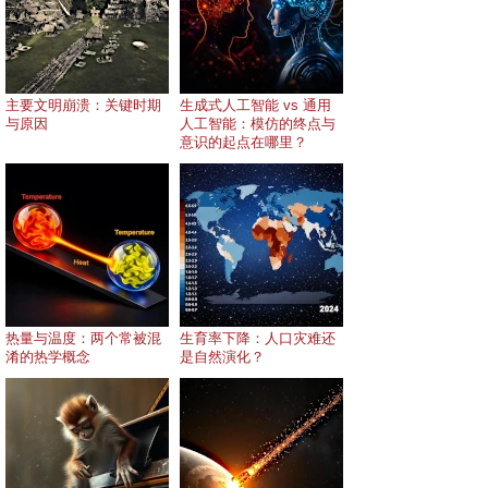
主要文明崩溃：关键时期
生成式人工智能 vs 通用
与原因
人工智能：模仿的终点与
意识的起点在哪里？
热量与温度：两个常被混
生育率下降：人口灾难还
淆的热学概念
是自然演化？