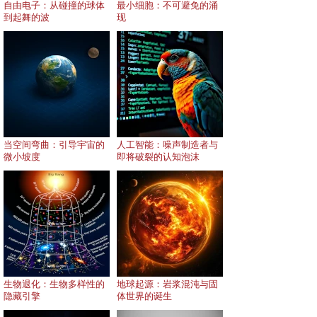
自由电子：从碰撞的球体
最小细胞：不可避免的涌
到起舞的波
现
当空间弯曲：引导宇宙的
人工智能：噪声制造者与
微小坡度
即将破裂的认知泡沫
生物退化：生物多样性的
地球起源：岩浆混沌与固
隐藏引擎
体世界的诞生