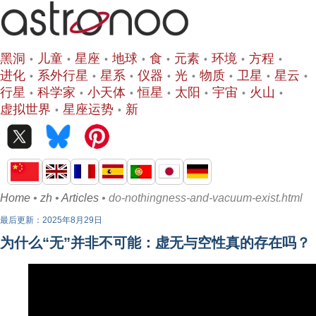
黑洞
儿童
星座
地球
食
元素
环境
方程
进化
系外行星
星系
仪器
光
物质
卫星
星云
行星
科学家
小天体
恒星
太阳
宇宙
火山
虚拟世界
星座运势
新
Home
•
zh
•
Articles
• do-nothingness-and-vacuum-exist.html
最后更新：2025年8月29日
为什么“无”并非不可能：虚无与空性真的存在吗？