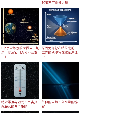
10道不可逾越之墙
5个宇宙级别的世界末日场
原因为何总在结果之前：
景（以及它们为何不会发
世界的秩序写在这条原理
生）
中
绝对零度与虚无：宇宙拒
节俭的自然：守恒量的秘
绝触及的两个极限
密