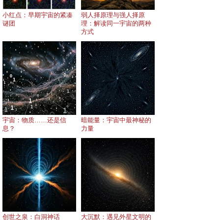
小红点：早期宇宙的紧凑
弱人择原理与强人择原
谜团
理：解读同一宇宙的两种
方式
宇宙：物质……还是信
暗能量：宇宙中最神秘的
息？
力量
创世之泉：白洞神话
大沉默：遇见外星文明的