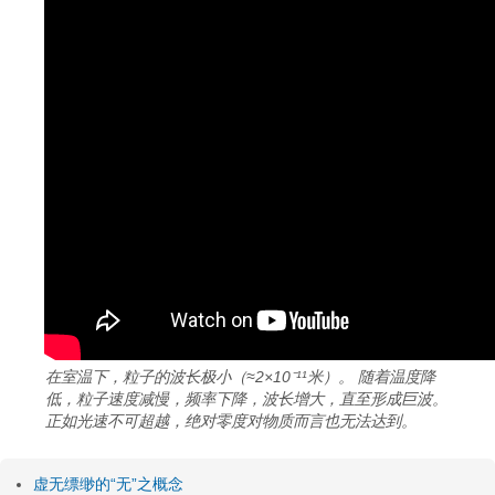
在室温下，粒子的波长极小（≈2×10⁻¹¹米）。 随着温度降
低，粒子速度减慢，频率下降，波长增大，直至形成巨波。
正如光速不可超越，绝对零度对物质而言也无法达到。
虚无缥缈的“无”之概念