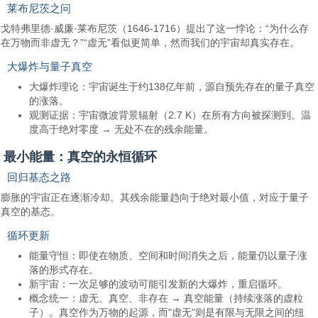
莱布尼茨之问
戈特弗里德·威廉·莱布尼茨（1646-1716）提出了这一悖论：“为什么存
在万物而非虚无？”“虚无”看似更简单，然而我们的宇宙却真实存在。
大爆炸与量子真空
大爆炸理论：宇宙诞生于约138亿年前，源自预先存在的量子真空
的涨落。
观测证据：宇宙微波背景辐射（2.7 K）在所有方向被探测到。温
度高于绝对零度 → 无处不在的残余能量。
最小能量：真空的永恒循环
回归基态之路
膨胀的宇宙正在逐渐冷却。其残余能量趋向于绝对最小值，对应于量子
真空的基态。
循环更新
能量守恒：即使在物质、空间和时间消失之后，能量仍以量子涨
落的形式存在。
新宇宙：一次足够的波动可能引发新的大爆炸，重启循环。
概念统一：虚无、真空、非存在 → 真空能量（持续涨落的虚粒
子）。真空作为万物的起源，而"虚无"则是有限与无限之间的纽