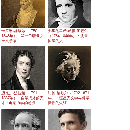
卡罗琳·赫歇尔（1750-
弗里德里希·威廉·贝塞尔
1848年）：第一位职业女
（1784-1846年）：测量
天文学家
恒星的人
迈克尔·法拉第（1791-
约翰·赫歇尔（1792-1871
1867年），自学成才的天
年）：恒星天文学与科学
才：电动力学的起源
摄影的先驱