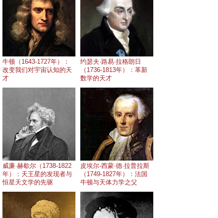
牛顿（1643-1727年）：
约瑟夫·路易·拉格朗日
改变我们对宇宙认知的天
（1736-1813年）：革新
才
数学的天才
威廉·赫歇尔（1738-1822
皮埃尔-西蒙·德·拉普拉斯
年）：天王星的发现者与
（1749-1827年）：法国
恒星天文学的先驱
牛顿与天体力学之父