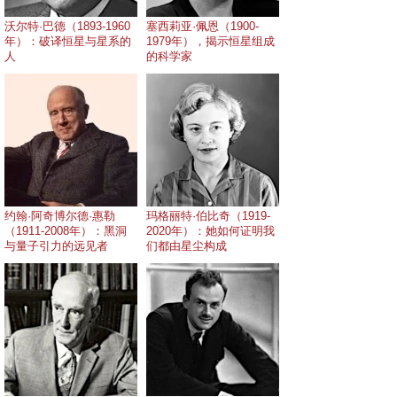
沃尔特·巴德（1893-1960
塞西莉亚·佩恩（1900-
年）：破译恒星与星系的
1979年），揭示恒星组成
人
的科学家
约翰·阿奇博尔德·惠勒
玛格丽特·伯比奇（1919-
（1911-2008年）：黑洞
2020年）：她如何证明我
与量子引力的远见者
们都由星尘构成