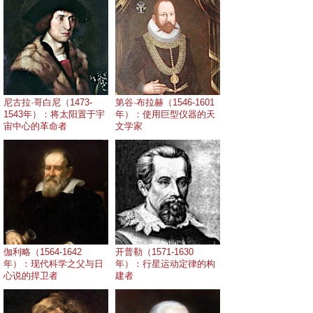
尼古拉·哥白尼（1473-
第谷·布拉赫（1546-1601
1543年）：将太阳置于宇
年）：使用巨型仪器的天
宙中心的革命者
文学家
伽利略（1564-1642
开普勒（1571-1630
年）：现代科学之父与日
年）：行星运动定律的构
心说的捍卫者
建者