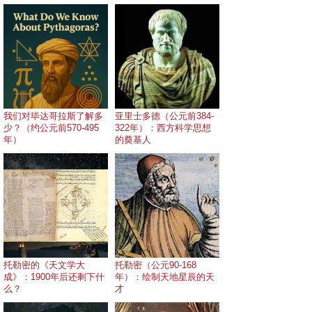
我们对毕达哥拉斯了解多
亚里士多德（公元前384-
少？（约公元前570-495
322年）：西方科学思想
年）
的奠基人
托勒密的《天文学大
托勒密（公元90-168
成》：1900年后还剩下什
年）：绘制天地星辰的天
么？
才