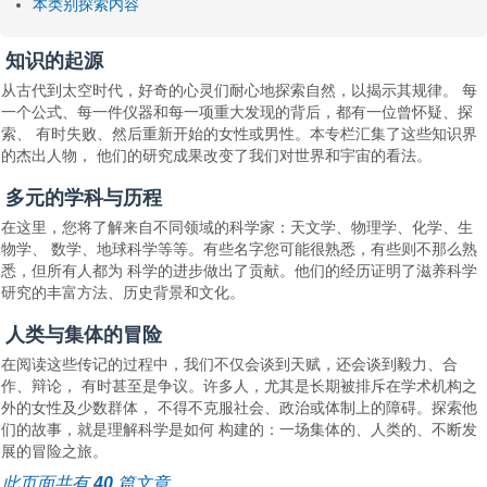
本类别探索内容
知识的起源
从古代到太空时代，好奇的心灵们耐心地探索自然，以揭示其规律。 每
一个公式、每一件仪器和每一项重大发现的背后，都有一位曾怀疑、探
索、 有时失败、然后重新开始的女性或男性。本专栏汇集了这些知识界
的杰出人物， 他们的研究成果改变了我们对世界和宇宙的看法。
多元的学科与历程
在这里，您将了解来自不同领域的科学家：天文学、物理学、化学、生
物学、 数学、地球科学等等。有些名字您可能很熟悉，有些则不那么熟
悉，但所有人都为 科学的进步做出了贡献。他们的经历证明了滋养科学
研究的丰富方法、历史背景和文化。
人类与集体的冒险
在阅读这些传记的过程中，我们不仅会谈到天赋，还会谈到毅力、合
作、辩论， 有时甚至是争议。许多人，尤其是长期被排斥在学术机构之
外的女性及少数群体， 不得不克服社会、政治或体制上的障碍。探索他
们的故事，就是理解科学是如何 构建的：一场集体的、人类的、不断发
展的冒险之旅。
此页面共有
40
篇文章