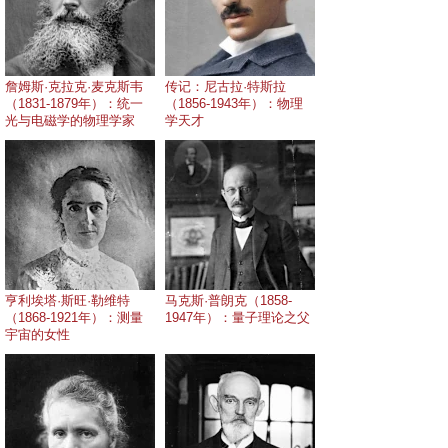
詹姆斯·克拉克·麦克斯韦
传记：尼古拉·特斯拉
（1831-1879年）：统一
（1856-1943年）：物理
光与电磁学的物理学家
学天才
亨利埃塔·斯旺·勒维特
马克斯·普朗克（1858-
（1868-1921年）：测量
1947年）：量子理论之父
宇宙的女性