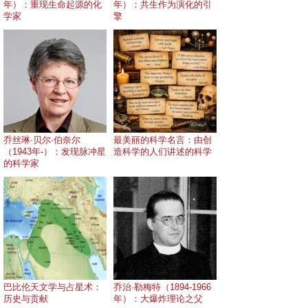
年）：重现生命起源的化
年）：共生作为演化的引
学家
擎
乔丝琳·贝尔·伯奈尔
最美丽的科学名言：由创
（1943年-）：发现脉冲星
造科学的人们讲述的科学
的科学家
巴比伦天文学与占星术：
乔治·勒梅特（1894-1966
历史与贡献
年）：大爆炸理论之父