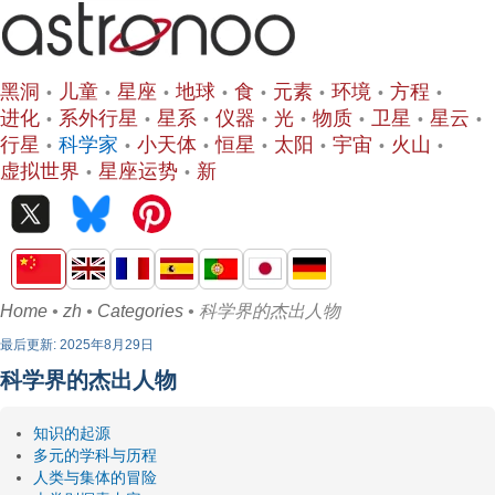
黑洞
儿童
星座
地球
食
元素
环境
方程
进化
系外行星
星系
仪器
光
物质
卫星
星云
行星
科学家
小天体
恒星
太阳
宇宙
火山
虚拟世界
星座运势
新
Home
•
zh
•
Categories
• 科学界的杰出人物
最后更新: 2025年8月29日
科学界的杰出人物
知识的起源
多元的学科与历程
人类与集体的冒险