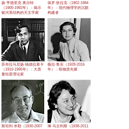
扬·亨德里克·奥尔特
保罗·狄拉克（1902-1984
（1900-1992年）：揭示
年）：现代物理学的沉默
银河系结构的天文学家
构建者
苏布拉马尼扬·钱德拉塞卡
薇拉·鲁宾（1928-2016
（1910-1995年）：大质
年）：暗物质先驱
量恒星理论家
斯坦利·米勒（1930-2007
琳·马古利斯（1938-2011