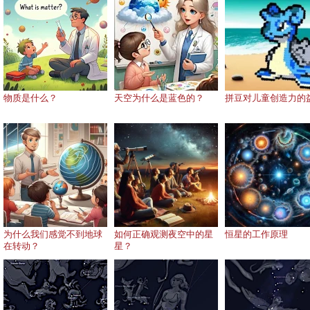
物质是什么？
天空为什么是蓝色的？
拼豆对儿童创造力的
为什么我们感觉不到地球
如何正确观测夜空中的星
恒星的工作原理
在转动？
星？