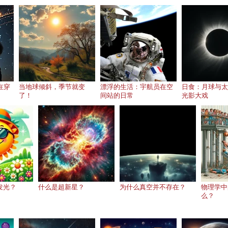
在穿
当地球倾斜，季节就变
漂浮的生活：宇航员在空
日食：月球与太
了！
间站的日常
光影大戏
发光？
什么是超新星？
为什么真空并不存在？
物理学中
么？