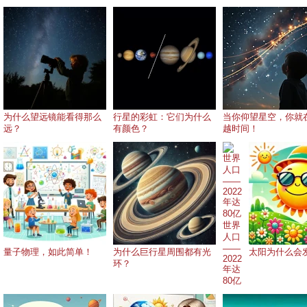
为什么望远镜能看得那么
行星的彩虹：它们为什么
当你仰望星空，你就
远？
有颜色？
越时间！
世界
人口
——
量子物理，如此简单！
为什么巨行星周围都有光
太阳为什么会
2022
环？
年达
80亿