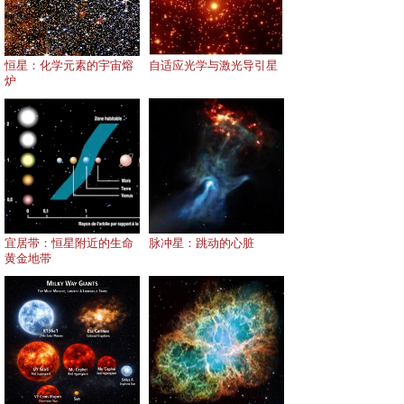
恒星：化学元素的宇宙熔
自适应光学与激光导引星
炉
宜居带：恒星附近的生命
脉冲星：跳动的心脏
黄金地带