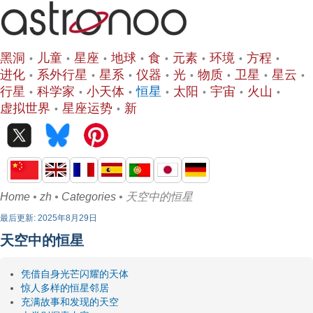
黑洞
儿童
星座
地球
食
元素
环境
方程
进化
系外行星
星系
仪器
光
物质
卫星
星云
行星
科学家
小天体
恒星
太阳
宇宙
火山
虚拟世界
星座运势
新
Home
•
zh
•
Categories
• 天空中的恒星
最后更新: 2025年8月29日
天空中的恒星
凭借自身光芒闪耀的天体
惊人多样的恒星邻居
充满故事和发现的天空