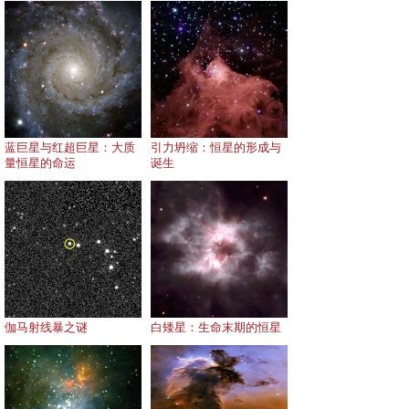
蓝巨星与红超巨星：大质
引力坍缩：恒星的形成与
量恒星的命运
诞生
伽马射线暴之谜
白矮星：生命末期的恒星