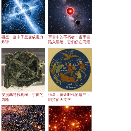
磁星：当中子星变成磁力
宇宙中的不朽者：当宇宙
炸弹
陷入黑暗，它们仍在闪耀
安提基特拉机械：宇宙的
恒星，黄金时代的遗产：
齿轮
阿拉伯天文学