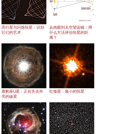
亮行星与闪烁恒星：识别
从肉眼到太空望远镜：用
它们的艺术
什么方法评估恒星的距
离？
鹿豹座U星：正在失去外
红矮星：最小的恒星
壳的碳星