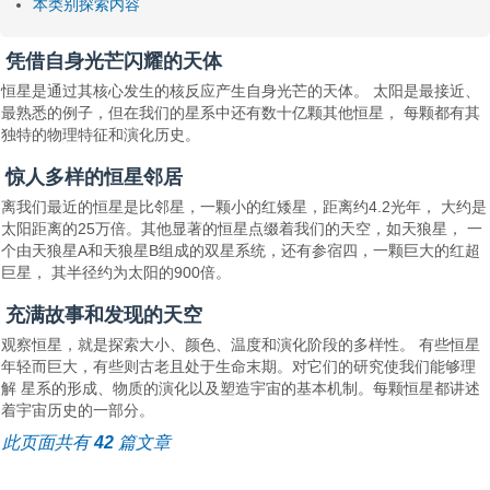
本类别探索内容
凭借自身光芒闪耀的天体
恒星是通过其核心发生的核反应产生自身光芒的天体。 太阳是最接近、
最熟悉的例子，但在我们的星系中还有数十亿颗其他恒星， 每颗都有其
独特的物理特征和演化历史。
惊人多样的恒星邻居
离我们最近的恒星是比邻星，一颗小的红矮星，距离约4.2光年， 大约是
太阳距离的25万倍。其他显著的恒星点缀着我们的天空，如天狼星， 一
个由天狼星A和天狼星B组成的双星系统，还有参宿四，一颗巨大的红超
巨星， 其半径约为太阳的900倍。
充满故事和发现的天空
观察恒星，就是探索大小、颜色、温度和演化阶段的多样性。 有些恒星
年轻而巨大，有些则古老且处于生命末期。对它们的研究使我们能够理
解 星系的形成、物质的演化以及塑造宇宙的基本机制。每颗恒星都讲述
着宇宙历史的一部分。
此页面共有
42
篇文章