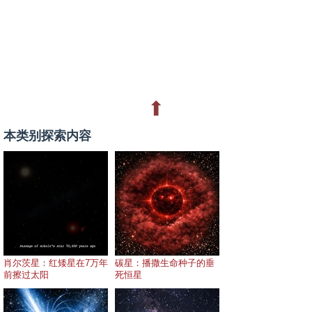
⬆
本类别探索内容
肖尔茨星：红矮星在7万年
碳星：播撒生命种子的垂
前擦过太阳
死恒星