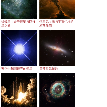
褐矮星：介于恒星与巨行
恒星风：光与宇宙尘埃的
星之间
相互作用
夜空中50颗最亮的恒星
雪茄星系爆炸