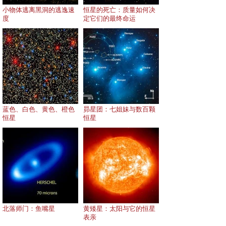
小物体逃离黑洞的逃逸速
恒星的死亡：质量如何决
度
定它们的最终命运
蓝色、白色、黄色、橙色
昴星团：七姐妹与数百颗
恒星
恒星
北落师门：鱼嘴星
黄矮星：太阳与它的恒星
表亲