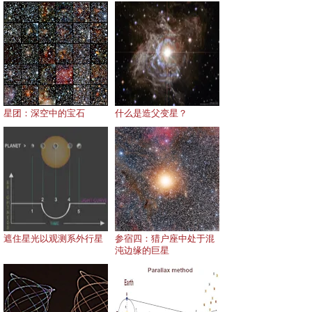
星团：深空中的宝石
什么是造父变星？
遮住星光以观测系外行星
参宿四：猎户座中处于混
沌边缘的巨星