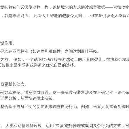
这意味着它们必须像动物一样，以情境化的方式解读感官数据——例如动
，就是推理能力。 尽管人工智能的进展令人瞩目，但在我们谈论人类智
关键作用。
们寻求在不同标准（如速度和准确性）之间达到最佳平衡。
之前。 例如，一个试图拉动连接在游戏架上的玩具的婴儿，很快就会发
式曾带来最多乐趣或兴趣来优化自己的选择。
观察更新其信念。
，例如幸福感、满意度或收益。这一决策过程通常涉及在不确定性下评估
行详尽分析，从而快速做出决策。
过整合基于自身经历的新知识来调整自身行为。例如，当某人尝试新食谱
 人类和动物理解环境、运用“常识”进行推理或规划复杂行为的方式，对