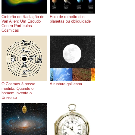
Cinturão de Radiação de
Eixo de rotação dos
Van Allen: Um Escudo
planetas ou obliquidade
Contra Partículas
Cósmicas
O Cosmos à nossa
A ruptura galileana
medida: Quando o
homem inventa o
Universo