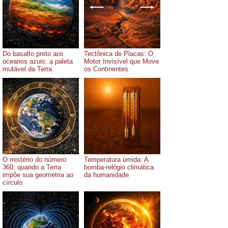
Do basalto preto aos
Tectônica de Placas: O
oceanos azuis: a paleta
Motor Invisível que Move
mutável da Terra
os Continentes
O mistério do número
Temperatura úmida: A
360: quando a Terra
bomba-relógio climática
impõe sua geometria ao
da humanidade
círculo