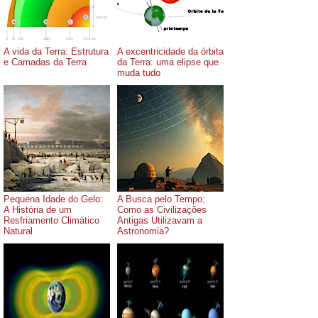
A vida da Terra: Estrutura
A excentricidade da órbita
e Camadas da Terra
da Terra: uma elipse que
muda tudo
Pequena Idade do Gelo:
A Busca pelo Tempo:
A História de um
Como as Civilizações
Resfriamento Climático
Antigas Utilizavam a
Natural
Astronomia?