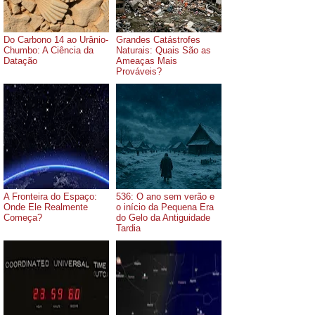
Do Carbono 14 ao Urânio-
Grandes Catástrofes
Chumbo: A Ciência da
Naturais: Quais São as
Datação
Ameaças Mais
Prováveis?
A Fronteira do Espaço:
536: O ano sem verão e
Onde Ele Realmente
o início da Pequena Era
Começa?
do Gelo da Antiguidade
Tardia