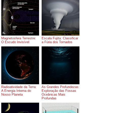
Magnetosfera Terrestre:
Escala Fujita: Classificar
O Escudo Invisível
a Fúria dos Tornados
Radioatividade da Terra:
As Grandes Profundezas:
A Energia Interna do
Exploração das Fossas
Nosso Planeta
Oceânicas Mais
Profundas