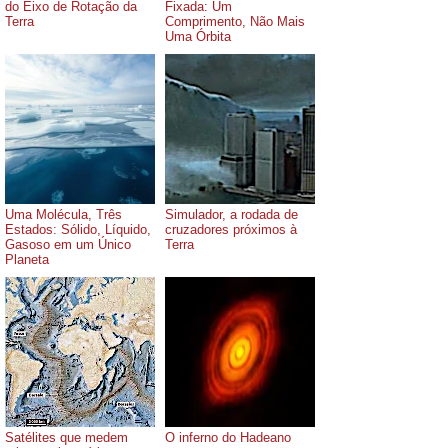
do Eixo de Rotação da
Fixada: Um
Terra
Comprimento, Não Mais
Uma Órbita
Uma Molécula, Três
Simulador, a rodada de
Estados: Sólido, Líquido,
cruzadores próximos à
Gasoso em um Único
Terra
Planeta
Satélites que medem
O inferno do Hadeano