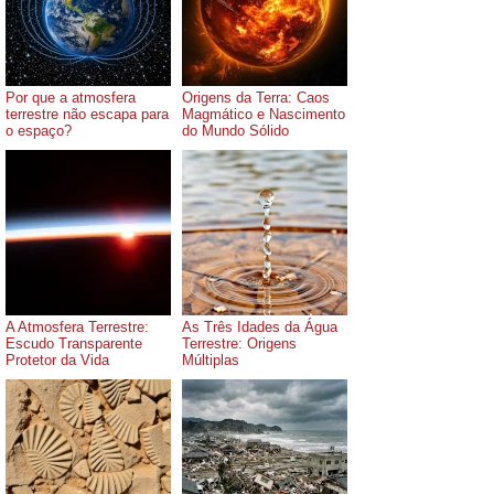
Por que a atmosfera
Origens da Terra: Caos
terrestre não escapa para
Magmático e Nascimento
o espaço?
do Mundo Sólido
A Atmosfera Terrestre:
As Três Idades da Água
Escudo Transparente
Terrestre: Origens
Protetor da Vida
Múltiplas