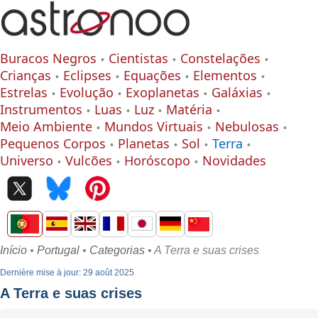
Buracos Negros
Cientistas
Constelações
Crianças
Eclipses
Equações
Elementos
Estrelas
Evolução
Exoplanetas
Galáxias
Instrumentos
Luas
Luz
Matéria
Meio Ambiente
Mundos Virtuais
Nebulosas
Pequenos Corpos
Planetas
Sol
Terra
Universo
Vulcões
Horóscopo
Novidades
Início
•
Portugal
•
Categorias
• A Terra e suas crises
Dernière mise à jour: 29 août 2025
A Terra e suas crises