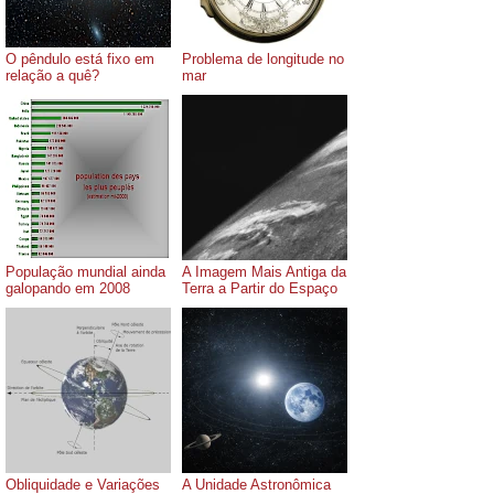
O pêndulo está fixo em
Problema de longitude no
relação a quê?
mar
População mundial ainda
A Imagem Mais Antiga da
galopando em 2008
Terra a Partir do Espaço
Obliquidade e Variações
A Unidade Astronômica