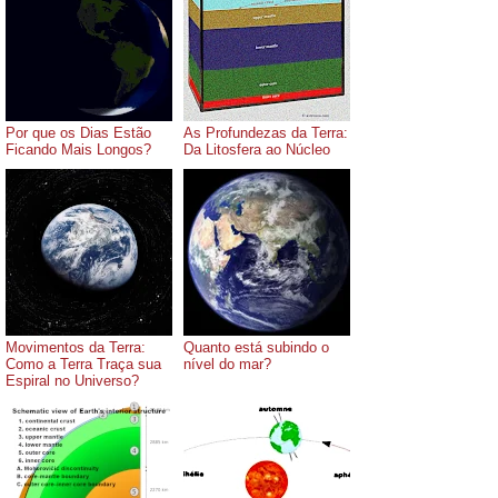
Por que os Dias Estão
As Profundezas da Terra:
Ficando Mais Longos?
Da Litosfera ao Núcleo
Movimentos da Terra:
Quanto está subindo o
Como a Terra Traça sua
nível do mar?
Espiral no Universo?