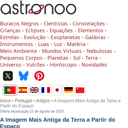
Buracos Negros
Cientistas
Constelações
Crianças
Eclipses
Equações
Elementos
Estrelas
Evolução
Exoplanetas
Galáxias
Instrumentos
Luas
Luz
Matéria
Meio Ambiente
Mundos Virtuais
Nebulosas
Pequenos Corpos
Planetas
Sol
Terra
Universo
Vulcões
Horóscopo
Novidades
Início
•
Portugal
•
Artigos
• A Imagem Mais Antiga da Terra a
Partir do Espaço
Última atualização 22 de agosto de 2025
A Imagem Mais Antiga da Terra a Partir do
Espaço