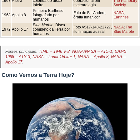
1967
ATS-3
colorida do disco
operacional em
The Planetary
inteiro
meteorologia
Society
Primeiro Earthrise
Foto de Bill Anders,
NASA
;
1968
Apollo 8
fotografado por
órbita lunar, cor
Earthrise
humanos
Blue Marble
: Disco
Foto AS17-148-22727,
NASA
;
The
1972
Apollo 17
completo da Terra por
iluminação austral
Blue Marble
humanos
Fontes principais:
TIME – 1946 V-2
;
NOAA/NASA – ATS-1
;
BAMS
1968 – ATS-3
;
NASA – Lunar Orbiter 1
;
NASA – Apollo 8
;
NASA –
Apollo 17
.
Como Vemos a Terra Hoje?