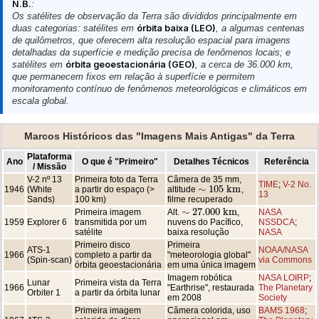
N.B.
:
Os satélites de observação da Terra são divididos principalmente em
duas categorias: satélites em
órbita baixa (LEO)
, a algumas centenas
de quilômetros, que oferecem alta resolução espacial para imagens
detalhadas da superfície e medição precisa de fenômenos locais; e
satélites em
órbita geoestacionária (GEO)
, a cerca de 36.000 km,
que permanecem fixos em relação à superfície e permitem
monitoramento contínuo de fenômenos meteorológicos e climáticos em
escala global.
Marcos Históricos das "Imagens Mais Antigas" da Terra
Plataforma
Ano
O que é "Primeiro"
Detalhes Técnicos
Referência
/ Missão
V-2 nº 13
Primeira foto da Terra
Câmera de 35 mm,
TIME
;
V-2 No.
∼
105
k
m
1946
(White
a partir do espaço (>
altitude
,
∼
105
k
m
13
Sands)
100 km)
filme recuperado
∼
27.000
k
m
Primeira imagem
NASA
Alt.
,
∼
27.000
k
m
1959
Explorer 6
transmitida por um
NSSDCA
;
nuvens do Pacífico,
satélite
NASA
baixa resolução
Primeiro disco
Primeira
ATS-1
NOAA/NASA
1966
completo a partir da
"meteorologia global"
(Spin-scan)
via Commons
órbita geoestacionária
em uma única imagem
Imagem robótica
NASA LOIRP
;
Lunar
Primeira vista da Terra
1966
"Earthrise", restaurada
The Planetary
Orbiter 1
a partir da órbita lunar
em 2008
Society
Primeira imagem
Câmera colorida, uso
BAMS 1968
;