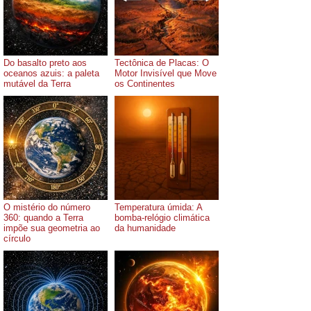
Do basalto preto aos
Tectônica de Placas: O
oceanos azuis: a paleta
Motor Invisível que Move
mutável da Terra
os Continentes
O mistério do número
Temperatura úmida: A
360: quando a Terra
bomba-relógio climática
impõe sua geometria ao
da humanidade
círculo