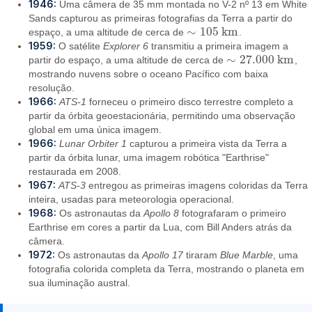
1946:
Uma câmera de 35 mm montada no V-2 nº 13 em White
Sands capturou as primeiras fotografias da Terra a partir do
∼
105
k
m
espaço, a uma altitude de cerca de
.
∼
105
k
m
1959:
O satélite
Explorer 6
transmitiu a primeira imagem a
∼
27.000
k
m
partir do espaço, a uma altitude de cerca de
,
∼
27.000
k
m
mostrando nuvens sobre o oceano Pacífico com baixa
resolução.
1966:
ATS-1
forneceu o primeiro disco terrestre completo a
partir da órbita geoestacionária, permitindo uma observação
global em uma única imagem.
1966:
Lunar Orbiter 1
capturou a primeira vista da Terra a
partir da órbita lunar, uma imagem robótica "Earthrise"
restaurada em 2008.
1967:
ATS-3
entregou as primeiras imagens coloridas da Terra
inteira, usadas para meteorologia operacional.
1968:
Os astronautas da
Apollo 8
fotografaram o primeiro
Earthrise em cores a partir da Lua, com Bill Anders atrás da
câmera.
1972:
Os astronautas da
Apollo 17
tiraram
Blue Marble
, uma
fotografia colorida completa da Terra, mostrando o planeta em
sua iluminação austral.