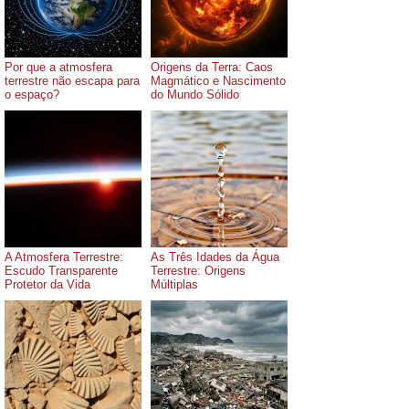
Por que a atmosfera
Origens da Terra: Caos
terrestre não escapa para
Magmático e Nascimento
o espaço?
do Mundo Sólido
A Atmosfera Terrestre:
As Três Idades da Água
Escudo Transparente
Terrestre: Origens
Protetor da Vida
Múltiplas