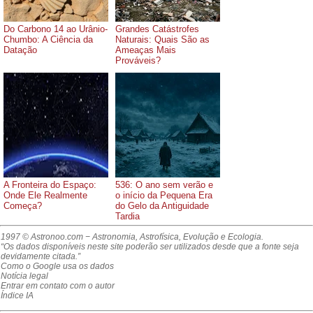
Do Carbono 14 ao Urânio-
Grandes Catástrofes
Chumbo: A Ciência da
Naturais: Quais São as
Datação
Ameaças Mais
Prováveis?
A Fronteira do Espaço:
536: O ano sem verão e
Onde Ele Realmente
o início da Pequena Era
Começa?
do Gelo da Antiguidade
Tardia
1997 © Astronoo.com
− Astronomia, Astrofísica, Evolução e Ecologia.
“Os dados disponíveis neste site poderão ser utilizados desde que a fonte seja
devidamente citada.”
Como o Google usa os dados
Notícia legal
Entrar em contato com o autor
Índice IA