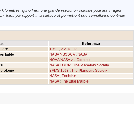
 kilomètres, qui offrent une grande résolution spatiale pour les images
ent fixes par rapport à la surface et permettent une surveillance continue
es
Référence
TIME
;
V-2 No. 13
cupéré
NASA NSSDCA
;
NASA
on faible
NOAA/NASA via Commons
08
NASA LOIRP
;
The Planetary Society
éorologie
BAMS 1968
;
The Planetary Society
NASA
;
Earthrise
NASA
;
The Blue Marble