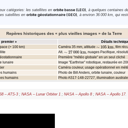
eux catégories: les satellites en
orbite basse (LEO)
, à quelques centaines de
es satellites en
orbite géostationnaire (GEO)
, à environ 36 000 km, qui rest
Repères historiques des « plus vieilles images » de la Terre
« premier »
Détails techniqu
∼
105
k
m
space (> 100 km)
Caméra 35 mm, altitude
, film ré
∼
105
k
m
∼
27
000
k
m
lite
Alt.
, nuages Pacifique, résoluti
∼
27
000
k
m
géostationnaire
Première "météo globale" en un seul cliché
e lunaire
Image "Earthrise" robotique, restaurée en 20
ier
Caméra couleur, usage opérationnel en mét
des humains
Photo de Bill Anders, orbite lunaire, couleur
 des humains
Photo AS17-148-22727, illumination australe
8 – ATS-3
;
NASA – Lunar Orbiter 1
;
NASA – Apollo 8
;
NASA – Apollo 17
.