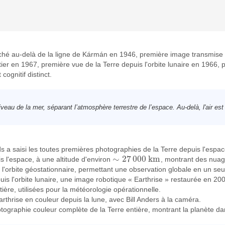
 cliché au-delà de la ligne de Kármán en 1946, première image transmise
ier en 1967, première vue de la Terre depuis l'orbite lunaire en 1966,
ognitif distinct.
eau de la mer, séparant l’atmosphère terrestre de l’espace. Au-delà, l'air est 
 saisi les toutes premières photographies de la Terre depuis l'espace
∼
27
000
k
m
 l'espace, à une altitude d'environ
, montrant des nuag
∼
27
000
k
m
 l'orbite géostationnaire, permettant une observation globale en un seul
is l'orbite lunaire, une image robotique « Earthrise » restaurée en 20
ière, utilisées pour la météorologie opérationnelle.
rthrise en couleur depuis la lune, avec Bill Anders à la caméra.
tographie couleur complète de la Terre entière, montrant la planète dan