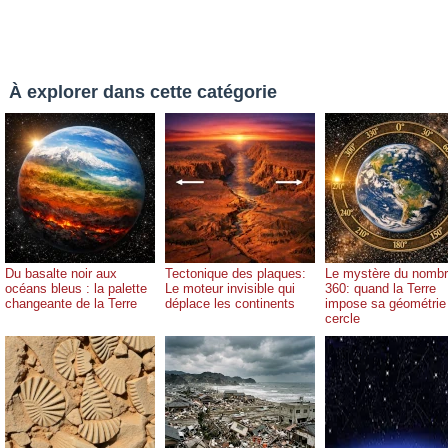
À explorer dans cette catégorie
Du basalte noir aux
Tectonique des plaques:
Le mystère du nomb
océans bleus : la palette
Le moteur invisible qui
360: quand la Terre
changeante de la Terre
déplace les continents
impose sa géométrie
cercle