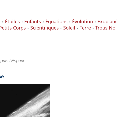
t
Étoiles
Enfants
Équations
Évolution
Exoplan
Petits Corps
Scientifiques
Soleil
Terre
Trous Noi
epuis l'Espace
ce