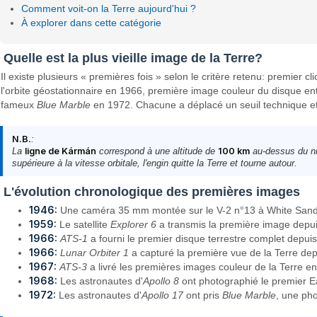
Comment voit-on la Terre aujourd'hui ?
À explorer dans cette catégorie
Quelle est la plus vieille image de la Terre?
Il existe plusieurs « premières fois » selon le critère retenu: premier
l'orbite géostationnaire en 1966, première image couleur du disque ent
fameux
Blue Marble
en 1972. Chacune a déplacé un seuil technique et c
N.B.
:
La
ligne de Kármán
correspond à une altitude de
100 km
au-dessus du niv
supérieure à la vitesse orbitale, l'engin quitte la Terre et tourne autour.
L'évolution chronologique des premières images
1946:
Une caméra 35 mm montée sur le V-2 n°13 à White Sands a
1959:
Le satellite
Explorer 6
a transmis la première image depuis
1966:
ATS-1
a fourni le premier disque terrestre complet depuis
1966:
Lunar Orbiter 1
a capturé la première vue de la Terre depu
1967:
ATS-3
a livré les premières images couleur de la Terre ent
1968:
Les astronautes d'
Apollo 8
ont photographié le premier Ea
1972:
Les astronautes d'
Apollo 17
ont pris
Blue Marble
, une pho