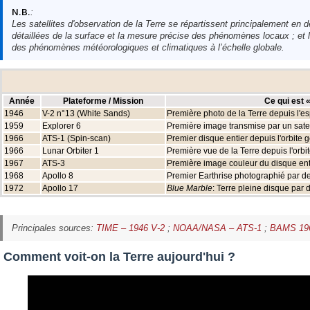
N.B.
:
Les satellites d'observation de la Terre se répartissent principalement en d
détaillées de la surface et la mesure précise des phénomènes locaux ; et l
des phénomènes météorologiques et climatiques à l’échelle globale.
Année
Plateforme / Mission
Ce qui est 
1946
V-2 n°13 (White Sands)
Première photo de la Terre depuis l'e
1959
Explorer 6
Première image transmise par un satel
1966
ATS-1 (Spin-scan)
Premier disque entier depuis l'orbite 
1966
Lunar Orbiter 1
Première vue de la Terre depuis l'orbit
1967
ATS-3
Première image couleur du disque ent
1968
Apollo 8
Premier Earthrise photographié par 
1972
Apollo 17
Blue Marble
: Terre pleine disque par
Principales sources:
TIME – 1946 V-2
;
NOAA/NASA – ATS-1
;
BAMS 196
Comment voit-on la Terre aujourd'hui ?