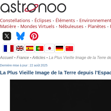
Constellations
Éclipses
Éléments
Environnemen
Matière
Mondes Virtuels
Nébuleuses
Planètes
Accueil
•
France
•
Articles
• La Plus Vieille Image de la Terre d
Dernière mise à jour : 22 août 2025
La Plus Vieille Image de la Terre depuis l'Espa