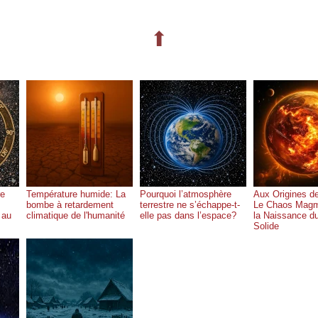
⬆
re
Température humide: La
Pourquoi l’atmosphère
Aux Origines de
bombe à retardement
terrestre ne s’échappe-t-
Le Chaos Magm
 au
climatique de l'humanité
elle pas dans l’espace?
la Naissance d
Solide