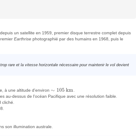
 depuis un satellite en 1959, premier disque terrestre complet depuis
 premier
Earthrise
photographié par des humains en 1968, puis le
trop rare et la vitesse horizontale nécessaire pour maintenir le vol devient
∼
105
k
m
, à une altitude d'environ
.
∼
105
k
m
es au-dessus de l'océan Pacifique avec une résolution faible.
 cliché.
08.
s son illumination australe.