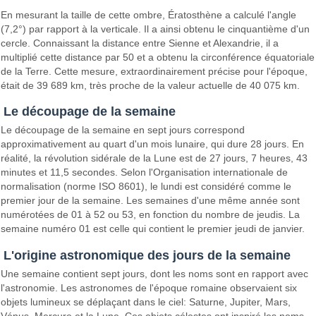
En mesurant la taille de cette ombre, Ératosthène a calculé l'angle
(7,2°) par rapport à la verticale. Il a ainsi obtenu le cinquantième d'un
cercle. Connaissant la distance entre Sienne et Alexandrie, il a
multiplié cette distance par 50 et a obtenu la circonférence équatoriale
de la Terre. Cette mesure, extraordinairement précise pour l'époque,
était de 39 689 km, très proche de la valeur actuelle de 40 075 km.
Le découpage de la semaine
Le découpage de la semaine en sept jours correspond
approximativement au quart d'un mois lunaire, qui dure 28 jours. En
réalité, la révolution sidérale de la Lune est de 27 jours, 7 heures, 43
minutes et 11,5 secondes. Selon l'Organisation internationale de
normalisation (norme ISO 8601), le lundi est considéré comme le
premier jour de la semaine. Les semaines d'une même année sont
numérotées de 01 à 52 ou 53, en fonction du nombre de jeudis. La
semaine numéro 01 est celle qui contient le premier jeudi de janvier.
L'origine astronomique des jours de la semaine
Une semaine contient sept jours, dont les noms sont en rapport avec
l'astronomie. Les astronomes de l'époque romaine observaient six
objets lumineux se déplaçant dans le ciel: Saturne, Jupiter, Mars,
Vénus, Mercure et la Lune. Ces objets célestes ont inspiré les noms