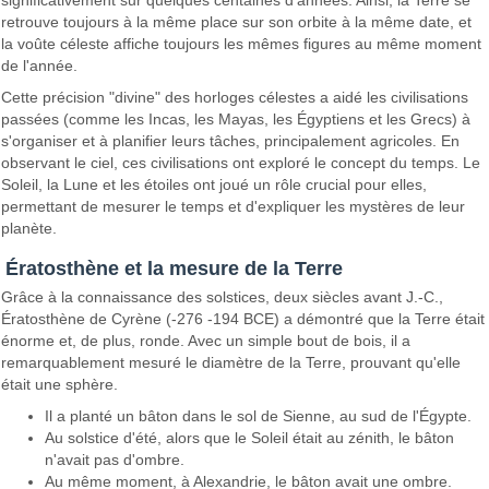
significativement sur quelques centaines d'années. Ainsi, la Terre se
retrouve toujours à la même place sur son orbite à la même date, et
la voûte céleste affiche toujours les mêmes figures au même moment
de l'année.
Cette précision "divine" des horloges célestes a aidé les civilisations
passées (comme les Incas, les Mayas, les Égyptiens et les Grecs) à
s'organiser et à planifier leurs tâches, principalement agricoles. En
observant le ciel, ces civilisations ont exploré le concept du temps. Le
Soleil, la Lune et les étoiles ont joué un rôle crucial pour elles,
permettant de mesurer le temps et d'expliquer les mystères de leur
planète.
Ératosthène et la mesure de la Terre
Grâce à la connaissance des solstices, deux siècles avant J.-C.,
Ératosthène de Cyrène (-276 -194 BCE) a démontré que la Terre était
énorme et, de plus, ronde. Avec un simple bout de bois, il a
remarquablement mesuré le diamètre de la Terre, prouvant qu'elle
était une sphère.
Il a planté un bâton dans le sol de Sienne, au sud de l'Égypte.
Au solstice d'été, alors que le Soleil était au zénith, le bâton
n'avait pas d'ombre.
Au même moment, à Alexandrie, le bâton avait une ombre.