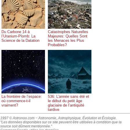
Du Carbone 14 à
Catastrophes Naturelles
l’Uranium-Plomb: La
Majeures: Quelles Sont
Science de la Datation
les Menaces les Plus
Probables?
La frontière de l’espace:
536: L'année sans été et
où commence-t-il
le début du petit âge
vraiment?
glaciaire de l’antiquité
tardive
1997 © Astronoo.com
− Astronomie, Astrophysique, Évolution et Écologie.
"Les données disponibles sur ce site peuvent être utilisées à condition que la
source soit dûment mentionnée."