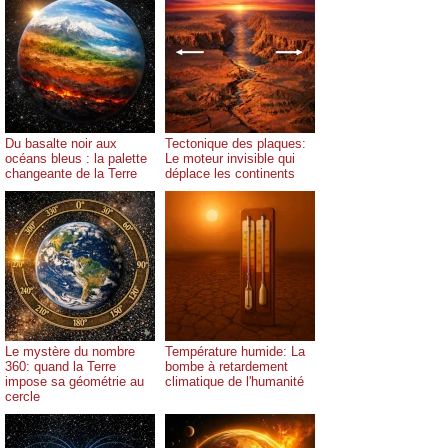
Du basalte noir aux
Tectonique des plaques:
océans bleus : la palette
Le moteur invisible qui
changeante de la Terre
déplace les continents
Le mystère du nombre
Température humide: La
360: quand la Terre
bombe à retardement
impose sa géométrie au
climatique de l'humanité
cercle