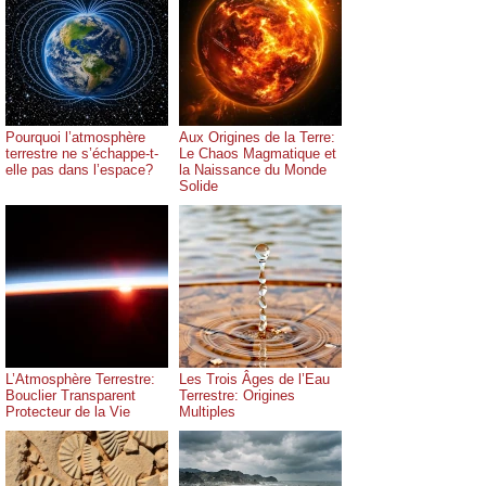
Pourquoi l’atmosphère
Aux Origines de la Terre:
terrestre ne s’échappe-t-
Le Chaos Magmatique et
elle pas dans l’espace?
la Naissance du Monde
Solide
L’Atmosphère Terrestre:
Les Trois Âges de l’Eau
Bouclier Transparent
Terrestre: Origines
Protecteur de la Vie
Multiples