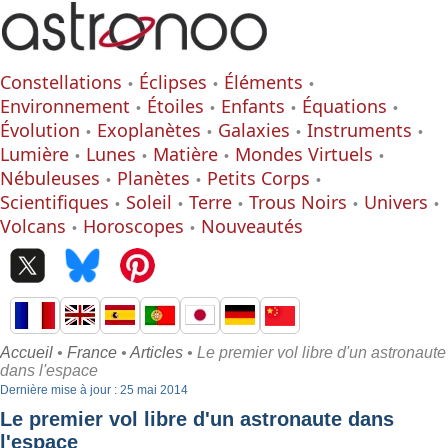
Constellations
Éclipses
Éléments
Environnement
Étoiles
Enfants
Équations
Évolution
Exoplanètes
Galaxies
Instruments
Lumière
Lunes
Matière
Mondes Virtuels
Nébuleuses
Planètes
Petits Corps
Scientifiques
Soleil
Terre
Trous Noirs
Univers
Volcans
Horoscopes
Nouveautés
Accueil
•
France
•
Articles
• Le premier vol libre d'un astronaute
dans l'espace
Dernière mise à jour : 25 mai 2014
Le premier vol libre d'un astronaute dans
l'espace