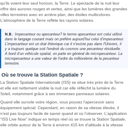
qu'ils voient leur seul horizon, la Terre. Le spectacle de la nuit leur
offre des aurores rouges et vertes, ainsi que les lumières des grandes
villes terrestres avec en arrière-plan, des étoiles multicolores.
L'atmosphère de la Terre reflète les rayons solaires.
N.B.
: Impesanteur ou apesanteur? le terme apesanteur est celui utilisé
dans le langage courant mais on préfère aujourd’hui celui d’impesanteur.
L’impesanteur est un état théorique car il n’existe pas dans l'Univers, il
y a toujours quelque soit l'endroit du cosmos une pesanteur résiduelle.
A bord d’un véhicule spatial, on parle en général de micropesanteur. La
micropesanteur a une valeur de l'ordre du millionième de la pesanteur
terrestre.
Où se trouve la Station Spatiale ?
La Station Spatiale Internationale (ISS) se situe très près de la Terre
et elle est nettement visible la nuit car elle réfléchit la lumière du
Soleil, notamment grâce à ses immenses panneaux solaires.
Quand elle survole votre région, vous pouvez l'apercevoir sans
équipement spécial. Cependant, en raison de sa vitesse élevée, il
n’est pas toujours facile de savoir quand et où l’observer. L'application
"ISS Live Now" indique en temps réel où se trouve la Station Spatiale,
elle orbite autour de la Terre à environ 415 km d’altitude à la vitesse