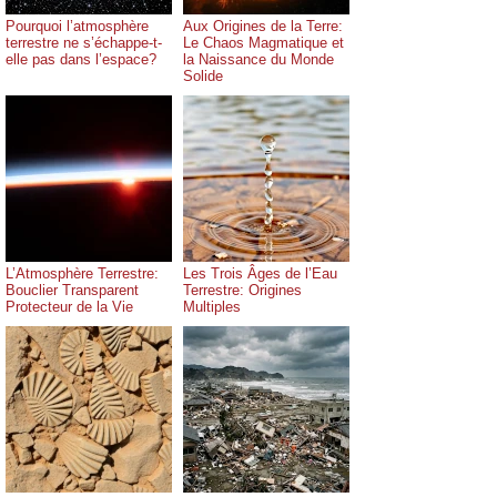
Pourquoi l’atmosphère
Aux Origines de la Terre:
terrestre ne s’échappe-t-
Le Chaos Magmatique et
elle pas dans l’espace?
la Naissance du Monde
Solide
L’Atmosphère Terrestre:
Les Trois Âges de l’Eau
Bouclier Transparent
Terrestre: Origines
Protecteur de la Vie
Multiples