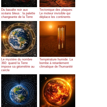
Du basalte noir aux
Tectonique des plaques:
océans bleus : la palette
Le moteur invisible qui
changeante de la Terre
déplace les continents
Le mystère du nombre
Température humide: La
360: quand la Terre
bombe à retardement
impose sa géométrie au
climatique de l'humanité
cercle