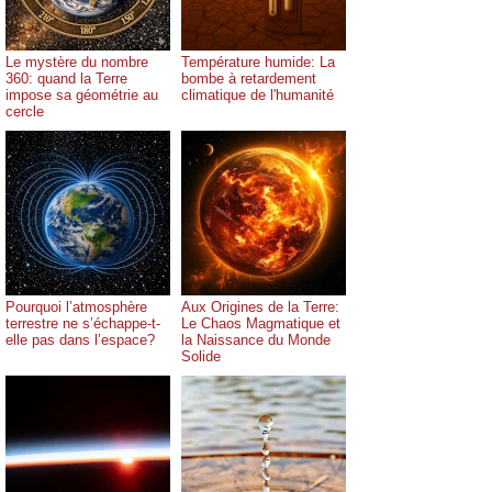
Le mystère du nombre
Température humide: La
360: quand la Terre
bombe à retardement
impose sa géométrie au
climatique de l'humanité
cercle
Pourquoi l’atmosphère
Aux Origines de la Terre:
terrestre ne s’échappe-t-
Le Chaos Magmatique et
elle pas dans l’espace?
la Naissance du Monde
Solide