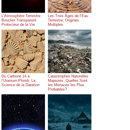
L’Atmosphère Terrestre:
Les Trois Âges de l’Eau
Bouclier Transparent
Terrestre: Origines
Protecteur de la Vie
Multiples
Du Carbone 14 à
Catastrophes Naturelles
l’Uranium-Plomb: La
Majeures: Quelles Sont
Science de la Datation
les Menaces les Plus
Probables?