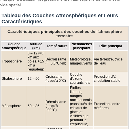
vide spatial.
Tableau des Couches Atmosphériques et Leurs
Caractéristiques
Caractéristiques principales des couches de l'atmosphère
terrestre
Couche
Altitude
Phénomènes
Température
Rôle principal
atmosphérique
(km)
principaux
0 – 12 (≈8
km aux
Décroissante
Météorologie,
Vie terrestre, cycle
Troposphère
pôles, ≈15
(~−6,5°C/km)
nuages, vents
de l'eau
km à
l'équateur)
Couche
Croissante
Protection UV,
Stratosphère
12 – 50
d'ozone,
(jusqu'à 0°C)
circulation stable
courants-jets
Étoiles
filantes,
nuages
noctulescents
Décroissante
(constitués de
Protection contre
Mésosphère
50 – 85
(jusqu'à
cristaux de
météores
−90°C)
glace et
visibles que
pendant le
crépuscule)