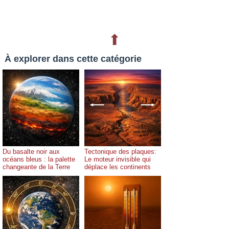
⬆
À explorer dans cette catégorie
Du basalte noir aux
Tectonique des plaques:
océans bleus : la palette
Le moteur invisible qui
changeante de la Terre
déplace les continents