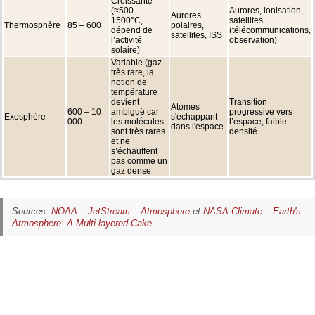
Croissante
(≈500 –
Aurores, ionisation,
Aurores
1500°C,
satellites
Thermosphère
85 – 600
polaires,
dépend de
(télécommunications,
satellites, ISS
l’activité
observation)
solaire)
Variable (gaz
très rare, la
notion de
température
devient
Transition
Atomes
600 – 10
ambiguë car
progressive vers
Exosphère
s'échappant
000
les molécules
l’espace, faible
dans l'espace
sont très rares
densité
et ne
s’échauffent
pas comme un
gaz dense
Sources:
NOAA – JetStream – Atmosphere
et
NASA Climate – Earth's
Atmosphere: A Multi-layered Cake
.