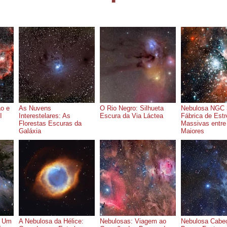
o e
As Nuvens
O Rio Negro: Silhueta
Nebulosa NGC 
I
Interestelares: As
Escura da Via Láctea
Fábrica de Estr
Florestas Escuras da
Massivas entre
Galáxia
Maiores
: Um
A Nebulosa da Hélice:
Nebulosas: Viagem ao
Nebulosa Cabe