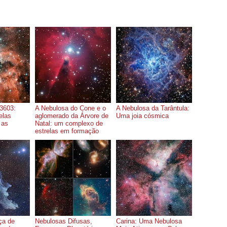
3603:
A Nebulosa do Cone e o
A Nebulosa da Tarântula:
elas
aglomerado da Árvore de
Uma joia cósmica
 as
Natal: um complexo de
estrelas em formação
ça de
Nebulosas Difusas,
Carina: Uma Nebulosa