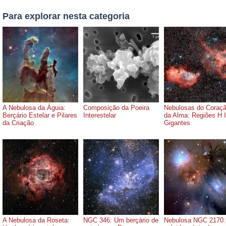
Para explorar nesta categoria
A Nebulosa da Águia:
Composição da Poeira
Nebulosas do Coraçã
Berçário Estelar e Pilares
Interestelar
da Alma: Regiões H I
da Criação
Gigantes
A Nebulosa da Roseta:
NGC 346: Um berçário de
Nebulosa NGC 2170