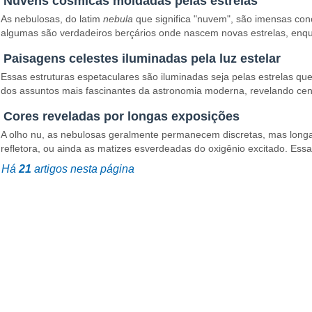
Nuvens cósmicas moldadas pelas estrelas
As nebulosas, do latim
nebula
que significa "nuvem", são imensas con
algumas são verdadeiros berçários onde nascem novas estrelas, enqua
Paisagens celestes iluminadas pela luz estelar
Essas estruturas espetaculares são iluminadas seja pelas estrelas que
dos assuntos mais fascinantes da astronomia moderna, revelando cen
Cores reveladas por longas exposições
A olho nu, as nebulosas geralmente permanecem discretas, mas longas 
refletora, ou ainda as matizes esverdeadas do oxigênio excitado. Ess
Há
21
artigos nesta página