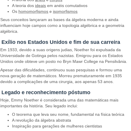
A teoria dos
ideais
em anéis comutativos
Os
homomorfismos
e
isomorfismos
Seus conceitos lançaram as bases da álgebra moderna e ainda
influenciam hoje campos como a topologia algébrica e a geometria
algébrica.
Exílio nos Estados Unidos e fim de sua carreira
Em 1933, devido a suas origens judias, Noether foi expulsada da
Universidade de Gotinga pelos nazistas. Emigrou para os Estados
Unidos onde obteve um posto no Bryn Mawr College na Pensilvânia.
Apesar das dificuldades, continuou suas pesquisas e formou uma
nova geração de matemáticos. Morreu prematuramente em 1935
devido a complicações de uma cirurgia, aos apenas 53 anos.
Legado e reconhecimento póstumo
Hoje, Emmy Noether é considerada uma das matemáticas mais
importantes da história. Seu legado inclui:
O teorema que leva seu nome, fundamental na física teórica
A revolução da álgebra abstrata
Inspiração para gerações de mulheres cientistas