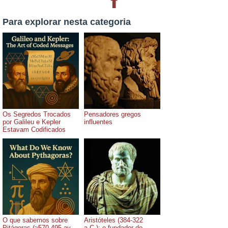
⬆
Para explorar nesta categoria
Os Segredos Trocados
Pensadores gregos
por Galileu e Kepler
influentes
Estavam Codificados
O que sabemos sobre
Aristóteles (384-322
Pitágoras (≈570-495 av.
a.C.): o fundador do