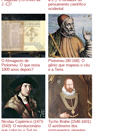
J.-C)?
pensamento científico
ocidental
O Almagesto de
Ptolomeu (90-168): O
Ptolomeu: O que resta
gênio que mapeou o céu
1900 anos depois?
e a Terra
Nicolau Copérnico (1473-
Tycho Brahe (1546-1601):
1543): O revolucionário
O astrônomo dos
que colocou o Sol no
instrumentos gigantes