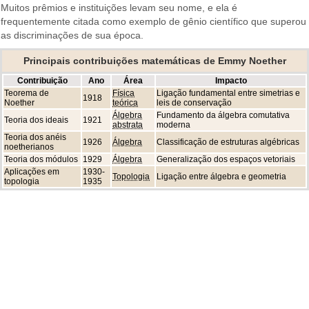
Muitos prêmios e instituições levam seu nome, e ela é
frequentemente citada como exemplo de gênio científico que superou
as discriminações de sua época.
Principais contribuições matemáticas de Emmy Noether
Contribuição
Ano
Área
Impacto
Teorema de
Física
Ligação fundamental entre simetrias e
1918
Noether
teórica
leis de conservação
Álgebra
Fundamento da álgebra comutativa
Teoria dos ideais
1921
abstrata
moderna
Teoria dos anéis
1926
Álgebra
Classificação de estruturas algébricas
noetherianos
Teoria dos módulos
1929
Álgebra
Generalização dos espaços vetoriais
Aplicações em
1930-
Topologia
Ligação entre álgebra e geometria
topologia
1935