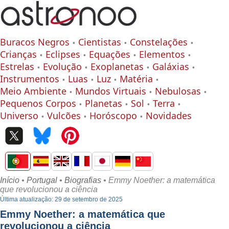
Buracos Negros
Cientistas
Constelações
Crianças
Eclipses
Equações
Elementos
Estrelas
Evolução
Exoplanetas
Galáxias
Instrumentos
Luas
Luz
Matéria
Meio Ambiente
Mundos Virtuais
Nebulosas
Pequenos Corpos
Planetas
Sol
Terra
Universo
Vulcões
Horóscopo
Novidades
Início
•
Portugal
•
Biografias
• Emmy Noether: a matemática
que revolucionou a ciência
Última atualização: 29 de setembro de 2025
Emmy Noether: a matemática que
revolucionou a ciência