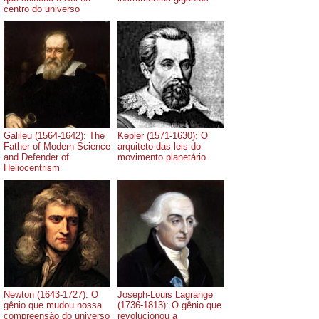
centro do universo
Galileu (1564-1642): The
Kepler (1571-1630): O
Father of Modern Science
arquiteto das leis do
and Defender of
movimento planetário
Heliocentrism
Newton (1643-1727): O
Joseph-Louis Lagrange
gênio que mudou nossa
(1736-1813): O gênio que
compreensão do universo
revolucionou a