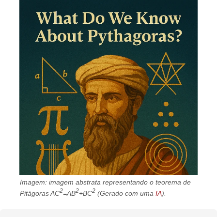
Imagem: imagem abstrata representando o teorema de
2
2
2
Pitágoras AC
=AB
+BC
(Gerado com uma
IA
).