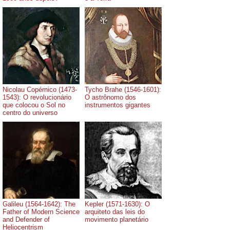
Nicolau Copérnico (1473-
Tycho Brahe (1546-1601):
1543): O revolucionário
O astrônomo dos
que colocou o Sol no
instrumentos gigantes
centro do universo
Galileu (1564-1642): The
Kepler (1571-1630): O
Father of Modern Science
arquiteto das leis do
and Defender of
movimento planetário
Heliocentrism