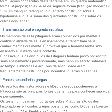
formulações conhecidas deste teorema em um quadro matemático
formal. A proposição 47 lê-se da seguinte forma (tradução moderna):
"Em um triângulo retângulo, o quadrado construído sobre a
hipotenusa é igual à soma dos quadrados construídos sobre os
outros dois lados."
Transmissão oral e segredo iniciático
Os membros da seita pitagórica eram conhecidos por manter a
confidencialidade de seus ensinamentos e transmitiam seus
conhecimentos oralmente. É provável que o teorema tenha sido
ensinado e utilizado neste contexto.
É possível que os discípulos de Pitágoras tenham posto por escrito
seus ensinamentos posteriormente, mas nenhum escrito sobreviveu
ao tempo. Bibliotecas e arquivos da Antiguidade eram
frequentemente destruídos por incêndios, guerras ou saques.
Fontes secundárias gregas
Os escritos dos historiadores e filósofos gregos posteriores a
Pitágoras são as principais fontes que temos para conhecer sua vida
e pensamento.
Os testemunhos mais importantes sobre Pitágoras são os dos
historiadores e filósofos gregos posteriores, como Diógenes Laércio
(180–240 d.C.) e Jâmblico (245–325 d.C.).