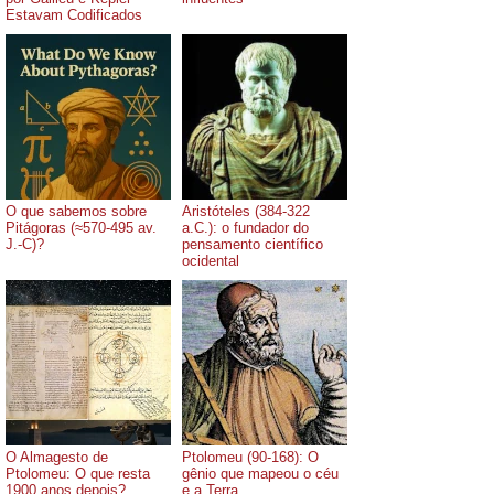
Estavam Codificados
O que sabemos sobre
Aristóteles (384-322
Pitágoras (≈570-495 av.
a.C.): o fundador do
J.-C)?
pensamento científico
ocidental
O Almagesto de
Ptolomeu (90-168): O
Ptolomeu: O que resta
gênio que mapeou o céu
1900 anos depois?
e a Terra