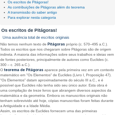
Os escritos de Pitágoras!
As contribuições de Pitágoras além do teorema
A transmissão do saber antigo
Para explorar nesta categoria
Os escritos de Pitágoras!
Uma ausência total de escritos originais
Pitágoras
Não temos nenhum texto de
próprio (c. 570–495 a.C.).
Todos os escritos que nos chegaram sobre Pitágoras são de origem
indireta. A maioria das informações sobre seus trabalhos e ideias vem
de fontes posteriores, principalmente de autores como Euclides (c.
300 – c. 265 a.C.).
teorema de Pitágoras
O
aparece pela primeira vez em um contexto
matemático em "Os Elementos" de Euclides (Livro I, Proposição 47).
"Os Elementos" datam aproximadamente do século III a.C., e é
possível que Euclides não tenha sido seu único autor. Esta obra é
uma compilação de treze livros que abrangem diversos aspectos da
matemática e da geometria. Embora os manuscritos originais não
tenham sobrevivido até hoje, cópias manuscritas foram feitas durante
a Antiguidade e a Idade Média.
Assim, os escritos de Euclides fornecem uma das primeiras