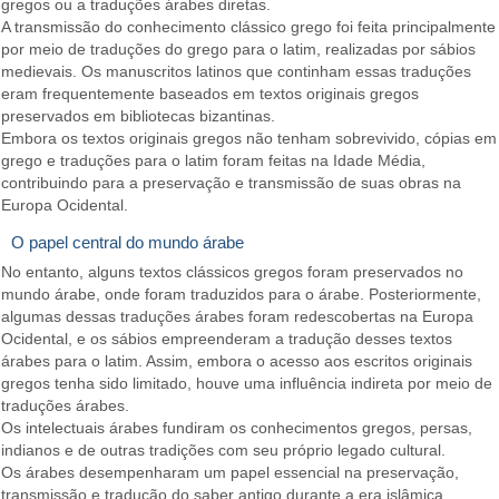
gregos ou a traduções árabes diretas.
A transmissão do conhecimento clássico grego foi feita principalmente
por meio de traduções do grego para o latim, realizadas por sábios
medievais. Os manuscritos latinos que continham essas traduções
eram frequentemente baseados em textos originais gregos
preservados em bibliotecas bizantinas.
Embora os textos originais gregos não tenham sobrevivido, cópias em
grego e traduções para o latim foram feitas na Idade Média,
contribuindo para a preservação e transmissão de suas obras na
Europa Ocidental.
O papel central do mundo árabe
No entanto, alguns textos clássicos gregos foram preservados no
mundo árabe, onde foram traduzidos para o árabe. Posteriormente,
algumas dessas traduções árabes foram redescobertas na Europa
Ocidental, e os sábios empreenderam a tradução desses textos
árabes para o latim. Assim, embora o acesso aos escritos originais
gregos tenha sido limitado, houve uma influência indireta por meio de
traduções árabes.
Os intelectuais árabes fundiram os conhecimentos gregos, persas,
indianos e de outras tradições com seu próprio legado cultural.
Os árabes desempenharam um papel essencial na preservação,
transmissão e tradução do saber antigo durante a era islâmica