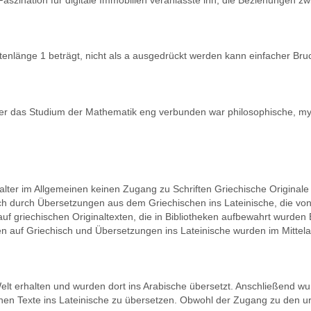
aszination für digitale Immobilien veranlasste ihn, die Beziehungen 
länge 1 beträgt, nicht als a ausgedrückt werden kann einfacher Bruch. 
er das Studium der Mathematik eng verbunden war philosophische, myst
elalter im Allgemeinen keinen Zugang zu Schriften Griechische Original
ch durch Übersetzungen aus dem Griechischen ins Lateinische, die von 
auf griechischen Originaltexten, die in Bibliotheken aufbewahrt wurden 
pien auf Griechisch und Übersetzungen ins Lateinische wurden im Mittel
 Welt erhalten und wurden dort ins Arabische übersetzt. Anschließend 
n Texte ins Lateinische zu übersetzen. Obwohl der Zugang zu den urs