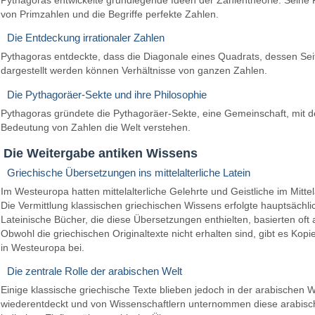
Pythagoras entwickelte grundlegende Ideen der Zahlentheorie. Seine F
von Primzahlen und die Begriffe perfekte Zahlen.
Die Entdeckung irrationaler Zahlen
Pythagoras entdeckte, dass die Diagonale eines Quadrats, dessen Seiten
dargestellt werden können Verhältnisse von ganzen Zahlen.
Die Pythagoräer-Sekte und ihre Philosophie
Pythagoras gründete die Pythagoräer-Sekte, eine Gemeinschaft, mit d
Bedeutung von Zahlen die Welt verstehen.
Die Weitergabe antiken Wissens
Griechische Übersetzungen ins mittelalterliche Latein
Im Westeuropa hatten mittelalterliche Gelehrte und Geistliche im Mitt
Die Vermittlung klassischen griechischen Wissens erfolgte hauptsächli
Lateinische Bücher, die diese Übersetzungen enthielten, basierten oft 
Obwohl die griechischen Originaltexte nicht erhalten sind, gibt es Ko
in Westeuropa bei.
Die zentrale Rolle der arabischen Welt
Einige klassische griechische Texte blieben jedoch in der arabischen
wiederentdeckt und von Wissenschaftlern unternommen diese arabische