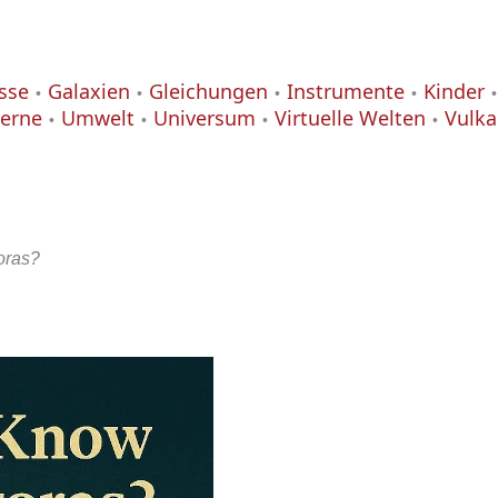
isse
Galaxien
Gleichungen
Instrumente
Kinder
terne
Umwelt
Universum
Virtuelle Welten
Vulk
oras?