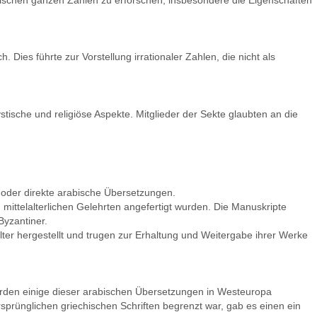
zwischen ganzen Zahlen zu erforschen, insbesondere die Eigenschaften
Dies führte zur Vorstellung irrationaler Zahlen, die nicht als
ische und religiöse Aspekte. Mitglieder der Sekte glaubten an die
e oder direkte arabische Übersetzungen.
mittelalterlichen Gelehrten angefertigt wurden. Die Manuskripte
Byzantiner.
alter hergestellt und trugen zur Erhaltung und Weitergabe ihrer Werke
wurden einige dieser arabischen Übersetzungen in Westeuropa
prünglichen griechischen Schriften begrenzt war, gab es einen ein