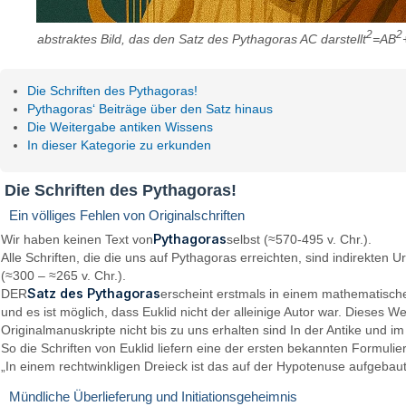
2
2
abstraktes Bild, das den Satz des Pythagoras AC darstellt
=AB
Die Schriften des Pythagoras!
Pythagoras‘ Beiträge über den Satz hinaus
Die Weitergabe antiken Wissens
In dieser Kategorie zu erkunden
Die Schriften des Pythagoras!
Ein völliges Fehlen von Originalschriften
Pythagoras
Wir haben keinen Text von
selbst (≈570-495 v. Chr.).
Alle Schriften, die die uns auf Pythagoras erreichten, sind indirekt
(≈300 – ≈265 v. Chr.).
Satz des Pythagoras
DER
erscheint erstmals in einem mathematischen
und es ist möglich, dass Euklid nicht der alleinige Autor war. Dies
Originalmanuskripte nicht bis zu uns erhalten sind In der Antike und im
So die Schriften von Euklid liefern eine der ersten bekannten Form
„In einem rechtwinkligen Dreieck ist das auf der Hypotenuse aufgeba
Mündliche Überlieferung und Initiationsgeheimnis