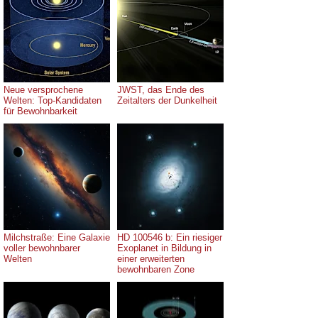
Neue versprochene
JWST, das Ende des
Welten: Top-Kandidaten
Zeitalters der Dunkelheit
für Bewohnbarkeit
Milchstraße: Eine Galaxie
HD 100546 b: Ein riesiger
voller bewohnbarer
Exoplanet in Bildung in
Welten
einer erweiterten
bewohnbaren Zone