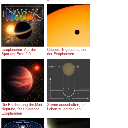
Exoplaneten: Auf der
Cheops: Eigenschaften
Spur der Erde 2.0
der Exoplaneten
Die Entdeckung der Mini-
Sterne ausschalten, um
Neptune, faszinierende
Leben zu entdecken!
Exoplaneten