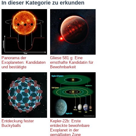
In dieser Kategorie zu erkunden
Panorama der
Gliese 581 g: Eine
Exoplaneten: Kandidaten
ernsthafte Kandidatin für
und bestätigte
Bewohnbarkeit
Entdeckung fester
Kepler-22b: Erste
Buckyballs
entdeckte bewohnbare
Exoplanet in der
gemäßigten Zone