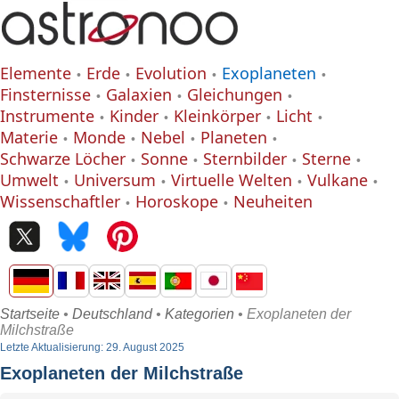
Elemente
Erde
Evolution
Exoplaneten
Finsternisse
Galaxien
Gleichungen
Instrumente
Kinder
Kleinkörper
Licht
Materie
Monde
Nebel
Planeten
Schwarze Löcher
Sonne
Sternbilder
Sterne
Umwelt
Universum
Virtuelle Welten
Vulkane
Wissenschaftler
Horoskope
Neuheiten
Startseite
•
Deutschland
•
Kategorien
• Exoplaneten der
Milchstraße
Letzte Aktualisierung: 29. August 2025
Exoplaneten der Milchstraße