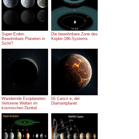
Super-Erden:
Die bewohnbare Zone des
Bewohnbare Planeten in
Kepler-186-Systems
Sicht?
Wandernde Exoplaneten:
55 Cancri e, der
Verlorene Welten im
Diamantplanet
kosmischen Dunkel