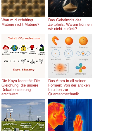
Warum durchdringt
Das Geheimnis des
Materie nicht Materie?
Zeitpfeils: Warum können
wir nicht zurück?
Die Kaya-Identität: Die
Das Atom in all seinen
Gleichung, die unsere
Formen: Von der antiken
Dekarbonisierung
Intuition zur
erschwert
Quantenmechanik