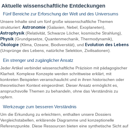
Aktuelle wissenschaftliche Entdeckungen
Fünf Bereiche zur Erforschung der Welt und des Universums
Unsere Inhalte sind um fünf große wissenschaftliche Themen
Astronomie
strukturiert:
(Galaxien, Nebel, Exoplaneten),
Astrophysik
(Relativität, Schwarze Löcher, kosmische Strahlung),
Physik
(Grundgesetze, Quantenmechanik, Thermodynamik),
Ökologie
Evolution des Lebens
(Klima, Ozeane, Biodiversität), und
(Ursprünge des Lebens, natürliche Selektion, Zivilisationen).
Ein strenger und zugänglicher Ansatz
Jeder Artikel verbindet wissenschaftliche Präzision mit pädagogischer
Klarheit. Komplexe Konzepte werden schrittweise erklärt, mit
konkreten Beispielen veranschaulicht und in ihren historischen oder
theoretischen Kontext eingeordnet. Dieser Ansatz ermöglicht es,
anspruchsvolle Themen zu behandeln, ohne das Verständnis zu
opfern.
Werkzeuge zum besseren Verständnis
Um die Erkundung zu erleichtern, enthalten unsere Dossiers
Vergleichstabellen, erklärende Diagramme und konzeptionelle
Referenzpunkte. Diese Ressourcen bieten eine synthetische Sicht auf