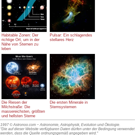
Habitable Zonen: Der
Pulsar: Ein schlagendes
richtige Ort, um in der
stellares Herz
Nähe von Sternen zu
leben
Die Riesen der
Die ersten Minerale in
Milchstraße: Die
Sternsystemen
massereichsten, größten
und hellsten Sterne
1997 © Astronoo.com
− Astronomie, Astrophysik, Evolution und Ökologie.
"Die auf dieser Website verfügbaren Daten dürfen unter der Bedingung verwendet
werden, dass die Quelle ordnungsgemäß angegeben wird."