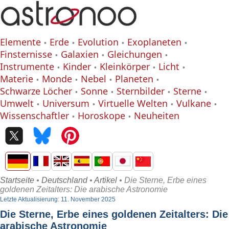
Elemente
Erde
Evolution
Exoplaneten
Finsternisse
Galaxien
Gleichungen
Instrumente
Kinder
Kleinkörper
Licht
Materie
Monde
Nebel
Planeten
Schwarze Löcher
Sonne
Sternbilder
Sterne
Umwelt
Universum
Virtuelle Welten
Vulkane
Wissenschaftler
Horoskope
Neuheiten
Startseite
•
Deutschland
•
Artikel
• Die Sterne, Erbe eines
goldenen Zeitalters: Die arabische Astronomie
Letzte Aktualisierung: 11. November 2025
Die Sterne, Erbe eines goldenen Zeitalters: Die
arabische Astronomie