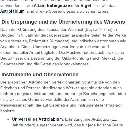
Altair
Beteigeuze
Rigel
verwenden — wie
,
oder
— sowie das
Astrolabium
, sind direkte Spuren dieses arabischen Erbes.
Die Ursprünge und die Überlieferung des Wissens
Nach der Gründung des Hauses der Weisheit (Bayt al-Ḥikma) in
Bagdad im 9. Jahrhundert übersetzten arabische Gelehrte die Werke
von Aristoteles, Ptolemäus (Almagest) und indischen Astronomen wie
Aryabhata. Diese Übersetzungen wurden von kritischer und
experimenteller Arbeit begleitet. Die Muslime hatten auch praktische
Bedürfnisse: die Bestimmung der Qibla-Richtung (nach Mekka), die
Gebetszeiten und die Daten des Mondkalenders.
Instrumente und Observatorien
Die arabischen Astronomen perfektionierten nicht nur die von den
Griechen und Persern überlieferten Werkzeuge; sie erfanden auch
mehrere originale Instrumente und neuartige Berechnungsmethoden.
Ihr praktisches Genie verwandelte die Astronomie in eine
Messwissenschaft, die auf Geometrie und instrumenteller Präzision
basierte.
Universelles Astrolabium
: Erfindung, die
Al-Zarqali
(11.
Jahrhundert) zugeschrieben wird, das für jede irdische Breite