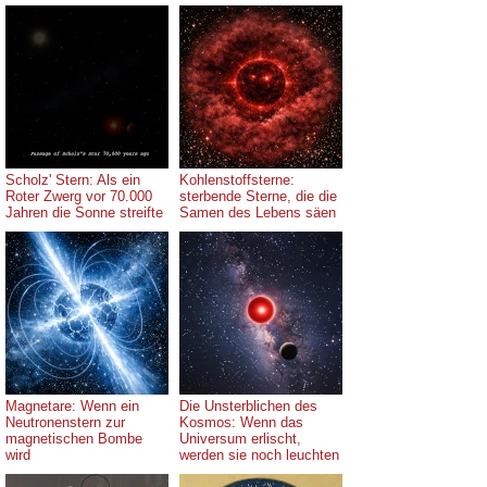
Scholz' Stern: Als ein
Kohlenstoffsterne:
Roter Zwerg vor 70.000
sterbende Sterne, die die
Jahren die Sonne streifte
Samen des Lebens säen
Magnetare: Wenn ein
Die Unsterblichen des
Neutronenstern zur
Kosmos: Wenn das
magnetischen Bombe
Universum erlischt,
wird
werden sie noch leuchten