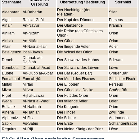
Sternname
Übersetzung / Bedeutung
Sternbild
Ursprung
Der Nachfolger (der
Aldebaran
Al-Dabarān
Stier
Plejaden)
Algol
Ra’s al-Ghūl
Der Kopf des Dämons
Perseus
Alnair
An-Nayyir
Der Glänzende
Kranich
Die Reihe (des Gürtels des
Alnilam
An-Niẓām
Orion
Orion)
Alnitak
An-Niṭāq
Der Gürtel
Orion
Altair
Al-Nasr al-Taïr
Der fliegende Adler
Adler
Beteigeuze
Ibt al-Jawza
Die Achsel des Orion
Orion
Dhanab ad-
Deneb
Der Schwanz des Huhns
Schwan
Dajājah
Denebola
Dhanab al-Asad
Der Schwanz des Löwen
Löwe
Dubhe
Ad-Dubb al-Akbar
Der Bär (Großer Bär)
Großer Bär
Fomalhaut
Fum al-Ḥūt
Der Mund des Fisches
Südlicher Fisch
Mirfak
Mirfaq
Der Ellbogen
Perseus
Mizar
Miʿzar
Der Gürtel, die Decke
Großer Bär
Rigel
Rijl al-Jawza
Der Fuß des Orion
Orion
Wega
Al-Nasr al-Waqi’
Der fallende Adler
Leier
Bellatrix
Al-Nathrah
Die Kriegerin
Orion
Alhena
Al-Ḥan’ah
Der Finger
Zwillinge
Alpheratz
Al-Firz
Die Schnur
Andromeda
Sabik
As-Sābiq
Der Erste
Schlangenträger
Regulus
Al-Rijl
Der kleine König / der Prinz
Löwe