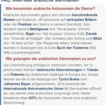
FAQ: Alles über arabische Sternnamen
Wie benannten arabische Astronomen die Sterne?
Arabische Astronomen gaben den Sternen
beschreibende
auf Arabisch, oft basierend auf
Namen
vertrauten Bildern
oder der
des Sterns in seinem Sternbild. Zum
Position
Beispiel stammt
von "Ibt al-Jawza" (Orions
Betelgeuse
Achselhöhle),
von "Rijl al-Jawza" (Orions Fuß),
Rigel
Deneb
von "Dhanab ad-Dajājah" (der Schwanz des Huhns) und
Altair
von "Al-Nasr al-Taïr" (der fliegende Adler). Diese Namen
wurden in Katalogen wie Al-Sufis
(903-
Buch der Fixsterne
986) zusammengestellt.
Wie gelangten die arabischen Sternnamen zu uns?
Die Überlieferung erfolgte in mehreren Schritten. Im 12.
Jahrhundert führten
in
lateinische Übersetzungen
Toledo
und
die arabischen Kataloge in Europa ein. Dieses
Palermo
Wissen wurde in die Kataloge von
und
Tycho Brahe
aufgenommen. 2016 erkannte die
Johannes Bayer
86 Sternnamen offiziell
Internationale Astronomische Union
an, von denen viele arabischen Ursprungs sind. Heute
bewahren etwa
der benannten Sterne eine arabische
60%
Bezeichnung.