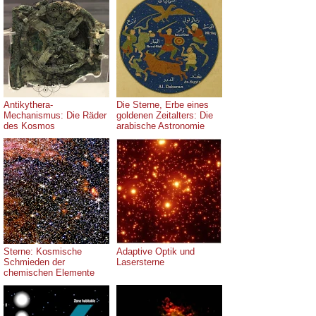
Antikythera-
Die Sterne, Erbe eines
Mechanismus: Die Räder
goldenen Zeitalters: Die
des Kosmos
arabische Astronomie
Sterne: Kosmische
Adaptive Optik und
Schmieden der
Lasersterne
chemischen Elemente