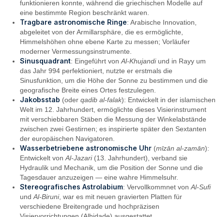
funktionieren konnte, während die griechischen Modelle auf
eine bestimmte Region beschränkt waren.
Tragbare astronomische Ringe
: Arabische Innovation,
abgeleitet von der Armillarsphäre, die es ermöglichte,
Himmelshöhen ohne ebene Karte zu messen; Vorläufer
moderner Vermessungsinstrumente.
Sinusquadrant
: Eingeführt von
Al-Khujandi
und in Rayy um
das Jahr 994 perfektioniert, nutzte er erstmals die
Sinusfunktion, um die Höhe der Sonne zu bestimmen und die
geografische Breite eines Ortes festzulegen.
Jakobsstab
(oder
qadib al-falak
): Entwickelt in der islamischen
Welt im 12. Jahrhundert, ermöglichte dieses Visierinstrument
mit verschiebbaren Stäben die Messung der Winkelabstände
zwischen zwei Gestirnen; es inspirierte später den Sextanten
der europäischen Navigatoren.
Wasserbetriebene astronomische Uhr
(
mīzān al-zamān
):
Entwickelt von
Al-Jazari
(13. Jahrhundert), verband sie
Hydraulik und Mechanik, um die Position der Sonne und die
Tagesdauer anzuzeigen — eine wahre Himmelsuhr.
Stereografisches Astrolabium
: Vervollkommnet von
Al-Sufi
und
Al-Biruni
, war es mit neuen gravierten Platten für
verschiedene Breitengrade und hochpräzisen
Visiervorrichtungen (Alhidade) ausgestattet.