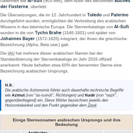
Al-Sufi
Buches
Gelehrten wie
(903-986), dem Autor des berühmten
der Fixsterne
, überlebt.
Toledo
Palermo
Die Übersetzungen, die im 12. Jahrhundert in
und
durchgeführt wurden, ermöglichten die Verbreitung des arabischen
Al-Sufi
Wissens in das lateinische Europa. Die Sternenkataloge von
Tycho Brahe
wurden in die von
(1546-1601) und später von
Johannes Bayer
(1572-1625) integriert, der ihnen die griechische
Bezeichnung (Alpha, Beta usw.) gab.
Die
IAU
hat mehrere dieser arabischen Namen bei der
Standardisierung der Sternenkataloge im Jahr 2016 offiziell
anerkannt. Heute behalten etwa 60% der benannten Sterne eine
Bezeichnung arabischen Ursprungs.
N.B.
:
Die arabische Astronomie führte auch dauerhafte technische Begriffe
wie
Azimut
(von "as-sumūt", Richtungen) und
Nadir
(von "naẓīr",
gegenüberliegend) ein. Diese Wörter bezeichnen jeweils den
Horizontalwinkel und den Punkt gegenüber dem
Zenit
.
Einige Sternennamen arabischen Ursprungs und ihre
Bedeutung
Arabischer