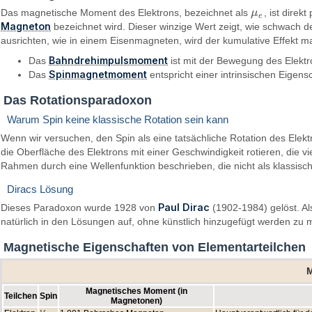
Das magnetische Moment des Elektrons, bezeichnet als
μ
, ist direk
μ
e
e
Magneton
bezeichnet wird. Dieser winzige Wert zeigt, wie schwach de
ausrichten, wie in einem Eisenmagneten, wird der kumulative Effekt m
Bahndrehimpulsmoment
Das
ist mit der Bewegung des Elektr
Spinmagnetmoment
Das
entspricht einer intrinsischen Eigen
Das Rotationsparadoxon
Warum Spin keine klassische Rotation sein kann
Wenn wir versuchen, den Spin als eine tatsächliche Rotation des Ele
die Oberfläche des Elektrons mit einer Geschwindigkeit rotieren, die v
Rahmen durch eine Wellenfunktion beschrieben, die nicht als klassisc
Diracs Lösung
Paul Dirac
Dieses Paradoxon wurde 1928 von
(1902-1984) gelöst. Al
natürlich in den Lösungen auf, ohne künstlich hinzugefügt werden zu
Magnetische Eigenschaften von Elementarteilchen
M
Magnetisches Moment (in
Teilchen
Spin
Magnetonen)