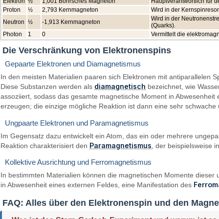
Elektron
½
1,001 Bohrsches Magneton
Hauptverantwortlich für
Proton
½
2,793 Kernmagneton
Wird in der Kernspinreso
Wird in der Neutronenstr
Neutron
½
-1,913 Kernmagneton
(Quarks).
Photon
1
0
Vermittelt die elektroma
Die Verschränkung von Elektronenspins
Gepaarte Elektronen und Diamagnetismus
In den meisten Materialien paaren sich Elektronen mit antiparallelen 
diamagnetisch
Diese Substanzen werden als
bezeichnet, wie Wasser,
assoziiert, sodass das gesamte magnetische Moment in Abwesenheit ein
erzeugen; die einzige mögliche Reaktion ist dann eine sehr schwache 
Ungpaarte Elektronen und Paramagnetismus
Im Gegensatz dazu entwickelt ein Atom, das ein oder mehrere ungepaa
Paramagnetismus
Reaktion charakterisiert den
, der beispielsweise 
Kollektive Ausrichtung und Ferromagnetismus
In bestimmten Materialien können die magnetischen Momente dieser ung
Ferrom
in Abwesenheit eines externen Feldes, eine Manifestation des
FAQ: Alles über den Elektronenspin und den Magn