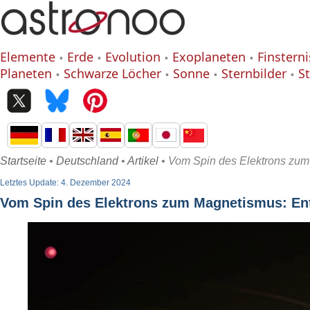
Elemente
Erde
Evolution
Exoplaneten
Finstern
Planeten
Schwarze Löcher
Sonne
Sternbilder
S
Startseite
•
Deutschland
•
Artikel
• Vom Spin des Elektrons zum
Letztes Update: 4. Dezember 2024
Vom Spin des Elektrons zum Magnetismus: En