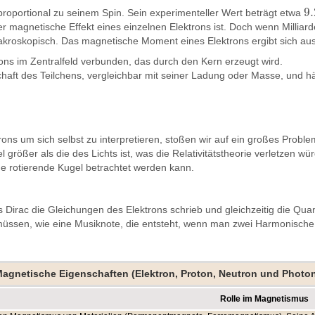
9.
t proportional zu seinem Spin. Sein experimenteller Wert beträgt etwa
9.
r magnetische Effekt eines einzelnen Elektrons ist. Doch wenn Milliard
akroskopisch. Das magnetische Moment eines Elektrons ergibt sich aus
ons im Zentralfeld verbunden, das durch den Kern erzeugt wird.
schaft des Teilchens, vergleichbar mit seiner Ladung oder Masse, und h
ktrons um sich selbst zu interpretieren, stoßen wir auf ein großes P
iel größer als die des Lichts ist, was die Relativitätstheorie verletze
he rotierende Kugel betrachtet werden kann.
s Dirac die Gleichungen des Elektrons schrieb und gleichzeitig die Quan
 müssen, wie eine Musiknote, die entsteht, wenn man zwei Harmonische
agnetische Eigenschaften (Elektron, Proton, Neutron und Photo
Rolle im Magnetismus