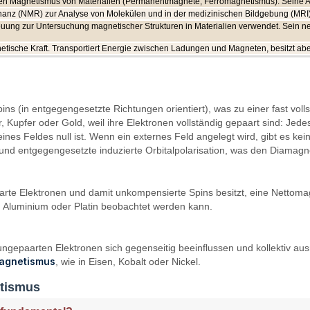
 den Magnetismus von Materialien (Permanentmagnete, Ferromagnetismus). Seine 
nanz (NMR) zur Analyse von Molekülen und in der medizinischen Bildgebung (MRI
euung zur Untersuchung magnetischer Strukturen in Materialien verwendet. Sein 
gnetische Kraft. Transportiert Energie zwischen Ladungen und Magneten, besitzt ab
Spins (in entgegengesetzte Richtungen orientiert), was zu einer fast 
 Kupfer oder Gold, weil ihre Elektronen vollständig gepaart sind: Jed
es Feldes null ist. Wenn ein externes Feld angelegt wird, gibt es ke
und entgegengesetzte induzierte Orbitalpolarisation, was den Diamagne
rte Elektronen und damit unkompensierte Spins besitzt, eine Nettoma
in Aluminium oder Platin beobachtet werden kann.
epaarten Elektronen sich gegenseitig beeinflussen und kollektiv ausri
agnetismus
, wie in Eisen, Kobalt oder Nickel.
etismus