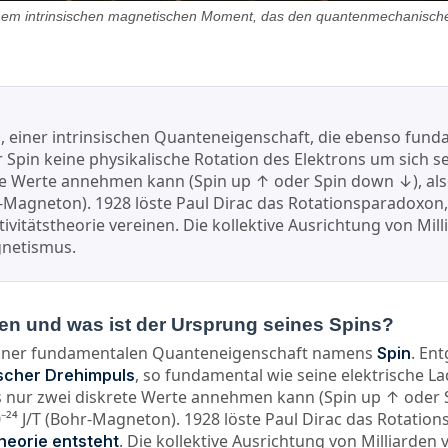
seinem intrinsischen magnetischen Moment, das den quantenmechanischen
ins, einer intrinsischen Quanteneigenschaft, die ebenso fun
Spin keine physikalische Rotation des Elektrons um sich se
e Werte annehmen kann (Spin up ↑ oder Spin down ↓), also
-Magneton). 1928 löste Paul Dirac das Rotationsparadoxon,
itätstheorie vereinen. Die kollektive Ausrichtung von Mil
gnetismus.
en und was ist der Ursprung seines Spins?
k einer fundamentalen Quanteneigenschaft namens
. En
Spin
, so fundamental wie seine elektrische 
ischer Drehimpuls
s nur zwei diskrete Werte annehmen kann (Spin up ↑ oder 
⁴ J/T (Bohr-Magneton). 1928 löste Paul Dirac das Rotation
. Die kollektive Ausrichtung von Milliarden
heorie entsteht