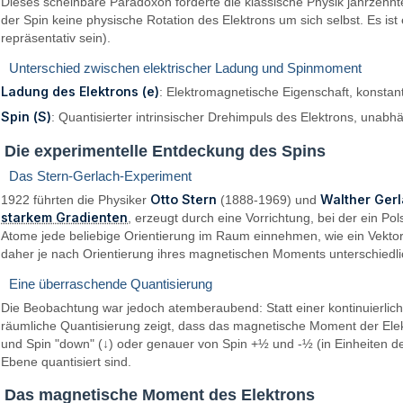
Dieses scheinbare Paradoxon forderte die klassische Physik jahrzehnt
der Spin keine physische Rotation des Elektrons um sich selbst. Es ist
repräsentativ sein).
Unterschied zwischen elektrischer Ladung und Spinmoment
Ladung des Elektrons (
e
)
: Elektromagnetische Eigenschaft, konstan
Spin (
S
)
: Quantisierter intrinsischer Drehimpuls des Elektrons, unabh
Die experimentelle Entdeckung des Spins
Das Stern-Gerlach-Experiment
Otto Stern
Walther Ger
1922 führten die Physiker
(1888-1969) und
starkem Gradienten
, erzeugt durch eine Vorrichtung, bei der ein P
Atome jede beliebige Orientierung im Raum einnehmen, wie ein Vektor,
daher je nach Orientierung ihres magnetischen Moments unterschied
Eine überraschende Quantisierung
Die Beobachtung war jedoch atemberaubend: Statt einer kontinuierlich
räumliche Quantisierung zeigt, dass das magnetische Moment der Elek
und Spin "down" (↓) oder genauer von Spin +½ und -½ (in Einheiten d
Ebene quantisiert sind.
Das magnetische Moment des Elektrons