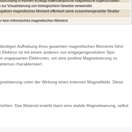
Ausrichtung in Atomen erzeugt makroskopische magnetische Eigenschaften.
) zur Visualisierung von biologischem Gewebe verwendet.
negatives magnetisches Moment offenbart seine zusammengesetzte Struktur
er kein intrinsisches magnetisches Moment.
vollständigen Aufhebung ihres gesamten magnetischen Moments führt.
es Elektron ist mit einem anderen von entgegengesetztem Spin
ine ungepaarten Elektronen, um eine positive Magnetisierung zu
tismus charakterisiert.
gnetisierung unter der Wirkung eines externen Magnetfelds. Diese
chten. Das Material erwirbt dann eine stabile Magnetisierung, selbst