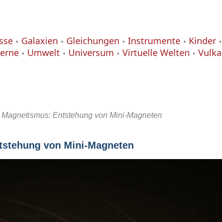
isse
Galaxien
Gleichungen
Instrumente
Kinder
terne
Umwelt
Universum
Virtuelle Welten
Vulk
 Magnetismus: Entstehung von Mini-Magneten
tstehung von Mini-Magneten