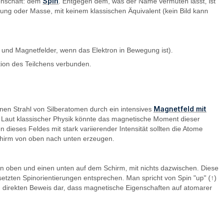
Spin
genschaft: dem
. Entgegen dem, was der Name vermuten lässt, ist
adung oder Masse, mit keinem klassischen Äquivalent (kein Bild kann
 und Magnetfelder, wenn das Elektron in Bewegung ist).
tion des Teilchens verbunden.
Magnetfeld mit
inen Strahl von Silberatomen durch ein intensives
e. Laut klassischer Physik könnte das magnetische Moment dieser
ieses Feldes mit stark variierender Intensität sollten die Atome
chirm von oben nach unten erzeugen.
nen oben und einen unten auf dem Schirm, mit nichts dazwischen. Diese
tzten Spinorientierungen entsprechen. Man spricht von Spin "up" (↑)
en direkten Beweis dar, dass magnetische Eigenschaften auf atomarer