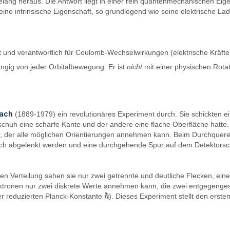
elang heraus. Die Antwort liegt in einer rein quantenmechanischen Ei
 eine intrinsische Eigenschaft, so grundlegend wie seine elektrische L
t und verantwortlich für Coulomb-Wechselwirkungen (elektrische Kräfte
ängig von jeder Orbitalbewegung. Er ist
nicht
mit einer physischen Rota
lach
(1889-1979) ein revolutionäres Experiment durch. Sie schickten e
olschuh eine scharfe Kante und der andere eine flache Oberfläche hatt
 der alle möglichen Orientierungen annehmen kann. Beim Durchqueren d
lich abgelenkt werden und eine durchgehende Spur auf dem Detektors
en Verteilung sahen sie nur zwei getrennte und deutliche Flecken, ei
tronen nur zwei diskrete Werte annehmen kann, die zwei entgegengese
ℏ
er reduzierten Planck-Konstante
). Dieses Experiment stellt den erst
ℏ