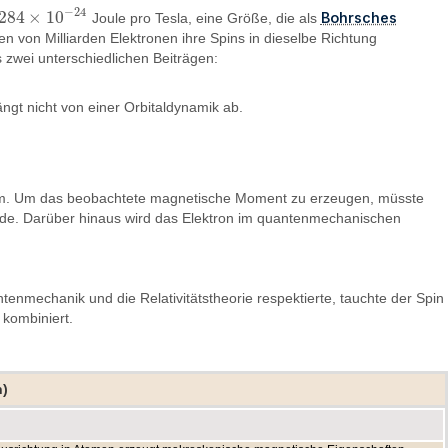
−
24
284
×
10
Bohrsches
Joule pro Tesla, eine Größe, die als
284
×
10
−
24
en von Milliarden Elektronen ihre Spins in dieselbe Richtung
 zwei unterschiedlichen Beiträgen:
ängt nicht von einer Orbitaldynamik ab.
roblem. Um das beobachtete magnetische Moment zu erzeugen, müsste
n würde. Darüber hinaus wird das Elektron im quantenmechanischen
tenmechanik und die Relativitätstheorie respektierte, tauchte der Spin
 kombiniert.
n)