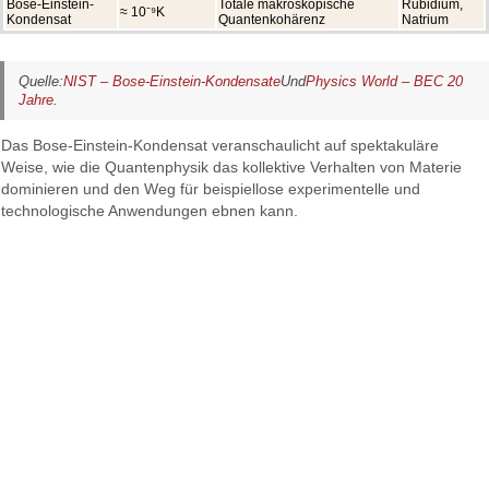
Bose-Einstein-
Totale makroskopische
Rubidium,
≈ 10⁻⁹K
Kondensat
Quantenkohärenz
Natrium
Quelle:
NIST – Bose-Einstein-Kondensate
Und
Physics World – BEC 20
Jahre
.
Das Bose-Einstein-Kondensat veranschaulicht auf spektakuläre
Weise, wie die Quantenphysik das kollektive Verhalten von Materie
dominieren und den Weg für beispiellose experimentelle und
technologische Anwendungen ebnen kann.