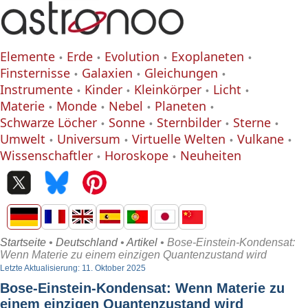
Elemente
Erde
Evolution
Exoplaneten
Finsternisse
Galaxien
Gleichungen
Instrumente
Kinder
Kleinkörper
Licht
Materie
Monde
Nebel
Planeten
Schwarze Löcher
Sonne
Sternbilder
Sterne
Umwelt
Universum
Virtuelle Welten
Vulkane
Wissenschaftler
Horoskope
Neuheiten
Startseite
•
Deutschland
•
Artikel
• Bose-Einstein-Kondensat:
Wenn Materie zu einem einzigen Quantenzustand wird
Letzte Aktualisierung: 11. Oktober 2025
Bose-Einstein-Kondensat: Wenn Materie zu
einem einzigen Quantenzustand wird