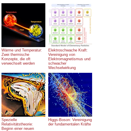
Wärme und Temperatur:
Elektroschwache Kraft:
Zwei thermische
Vereinigung von
Konzepte, die oft
Elektromagnetismus und
verwechselt werden
schwacher
Wechselwirkung
Spezielle
Higgs-Boson: Vereinigung
Relativitätstheorie:
der fundamentalen Kräfte
Beginn einer neuen