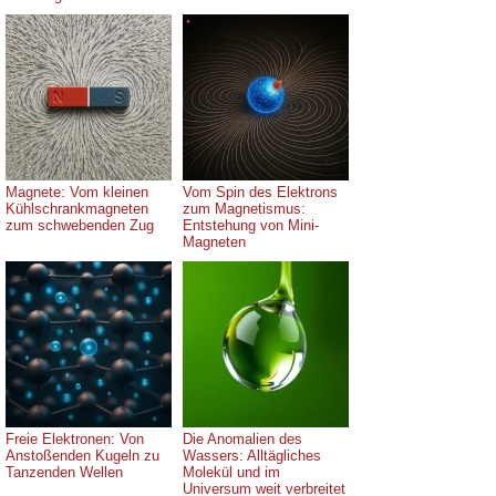
Magnete: Vom kleinen
Vom Spin des Elektrons
Kühlschrankmagneten
zum Magnetismus:
zum schwebenden Zug
Entstehung von Mini-
Magneten
Freie Elektronen: Von
Die Anomalien des
Anstoßenden Kugeln zu
Wassers: Alltägliches
Tanzenden Wellen
Molekül und im
Universum weit verbreitet