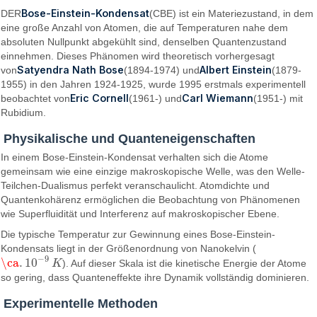
Bose-Einstein-Kondensat
DER
(CBE) ist ein Materiezustand, in dem
eine große Anzahl von Atomen, die auf Temperaturen nahe dem
absoluten Nullpunkt abgekühlt sind, denselben Quantenzustand
einnehmen. Dieses Phänomen wird theoretisch vorhergesagt
Satyendra Nath Bose
Albert Einstein
von
(1894-1974) und
(1879-
1955) in den Jahren 1924-1925, wurde 1995 erstmals experimentell
Eric Cornell
Carl Wiemann
beobachtet von
(1961-) und
(1951-) mit
Rubidium.
Physikalische und Quanteneigenschaften
In einem Bose-Einstein-Kondensat verhalten sich die Atome
gemeinsam wie eine einzige makroskopische Welle, was den Welle-
Teilchen-Dualismus perfekt veranschaulicht. Atomdichte und
Quantenkohärenz ermöglichen die Beobachtung von Phänomenen
wie Superfluidität und Interferenz auf makroskopischer Ebene.
Die typische Temperatur zur Gewinnung eines Bose-Einstein-
Kondensats liegt in der Größenordnung von Nanokelvin (
−
9
\ca
.
10
K
). Auf dieser Skala ist die kinetische Energie der Atome
\ca
.
10
−
9
K
so gering, dass Quanteneffekte ihre Dynamik vollständig dominieren.
Experimentelle Methoden