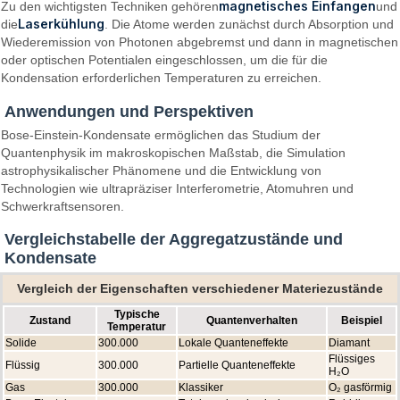
magnetisches Einfangen
Zu den wichtigsten Techniken gehören
und
Laserkühlung
die
. Die Atome werden zunächst durch Absorption und
Wiederemission von Photonen abgebremst und dann in magnetischen
oder optischen Potentialen eingeschlossen, um die für die
Kondensation erforderlichen Temperaturen zu erreichen.
Anwendungen und Perspektiven
Bose-Einstein-Kondensate ermöglichen das Studium der
Quantenphysik im makroskopischen Maßstab, die Simulation
astrophysikalischer Phänomene und die Entwicklung von
Technologien wie ultrapräziser Interferometrie, Atomuhren und
Schwerkraftsensoren.
Vergleichstabelle der Aggregatzustände und
Kondensate
Vergleich der Eigenschaften verschiedener Materiezustände
Typische
Zustand
Quantenverhalten
Beispiel
Temperatur
Solide
300.000
Lokale Quanteneffekte
Diamant
Flüssiges
Flüssig
300.000
Partielle Quanteneffekte
H₂O
Gas
300.000
Klassiker
O₂ gasförmig