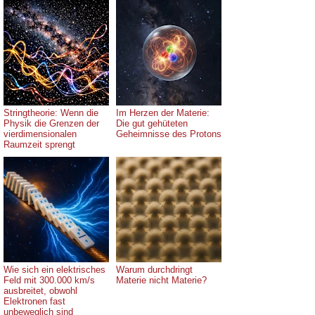
Stringtheorie: Wenn die
Im Herzen der Materie:
Physik die Grenzen der
Die gut gehüteten
vierdimensionalen
Geheimnisse des Protons
Raumzeit sprengt
Wie sich ein elektrisches
Warum durchdringt
Feld mit 300.000 km/s
Materie nicht Materie?
ausbreitet, obwohl
Elektronen fast
unbeweglich sind