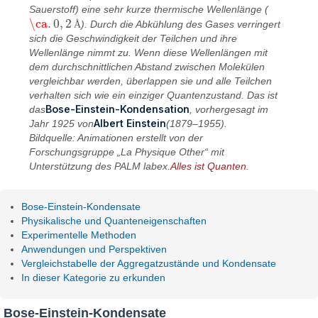
Sauerstoff) eine sehr kurze thermische Wellenlänge (
\ca
.
0
,
2
Å
). Durch die Abkühlung des Gases verringert
\ca
.
0
,
2
Å
sich die Geschwindigkeit der Teilchen und ihre
Wellenlänge nimmt zu. Wenn diese Wellenlängen mit
dem durchschnittlichen Abstand zwischen Molekülen
vergleichbar werden, überlappen sie und alle Teilchen
verhalten sich wie ein einziger Quantenzustand. Das ist
Bose-Einstein-Kondensation
das
, vorhergesagt im
Albert Einstein
Jahr 1925 von
(1879–1955).
Bildquelle: Animationen erstellt von der
Forschungsgruppe „La Physique Other“ mit
Unterstützung des PALM labex.
Alles ist Quanten
.
Bose-Einstein-Kondensate
Physikalische und Quanteneigenschaften
Experimentelle Methoden
Anwendungen und Perspektiven
Vergleichstabelle der Aggregatzustände und Kondensate
In dieser Kategorie zu erkunden
Bose-Einstein-Kondensate