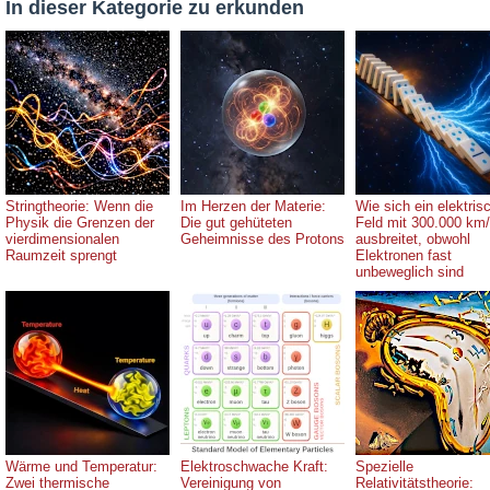
In dieser Kategorie zu erkunden
Stringtheorie: Wenn die
Im Herzen der Materie:
Wie sich ein elektris
Physik die Grenzen der
Die gut gehüteten
Feld mit 300.000 km
vierdimensionalen
Geheimnisse des Protons
ausbreitet, obwohl
Raumzeit sprengt
Elektronen fast
unbeweglich sind
Wärme und Temperatur:
Elektroschwache Kraft:
Spezielle
Zwei thermische
Vereinigung von
Relativitätstheorie: