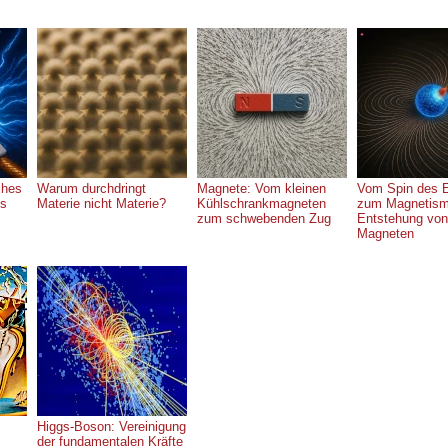
ches
Warum durchdringt
Magnete: Vom kleinen
Vom Spin des E
/s
Materie nicht Materie?
Kühlschrankmagneten
zum Magnetism
zum schwebenden Zug
Entstehung von
Magneten
Higgs-Boson: Vereinigung
der fundamentalen Kräfte