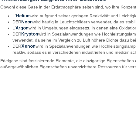
Obwohl diese Gase in der Erdatmosphäre selten sind, wo ihre Konzentrat
Helium
L'
wird aufgrund seiner geringen Reaktivität und Leichtig
Neon
DER
wird häufig in Leuchtschildern verwendet, da es stabi
Argon
L'
wird in Umgebungen eingesetzt, in denen eine Oxidati
Krypton
DER
wird in Spezialanwendungen wie Hochleistungsla
verwendet, da seine im Vergleich zu Luft höhere Dichte dazu beit
Xenon
DER
wird in Spezialanwendungen wie Hochleistungslampe
reaktiv, sodass es in verschiedenen industriellen und medizin
Edelgase sind faszinierende Elemente, die einzigartige Eigenschaften c
außergewöhnlichen Eigenschaften unverzichtbare Ressourcen für ve