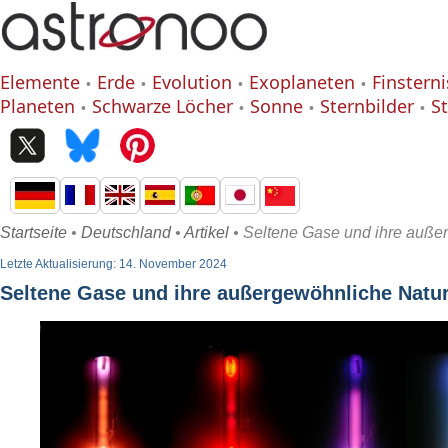
Elemente
Erde
Evolution
Exoplaneten
Finstern
Planeten
Schwarze Löcher
Sonne
Sternbilder
S
Startseite
•
Deutschland
•
Artikel
• Seltene Gase und ihre auße
Letzte Aktualisierung: 14. November 2024
Seltene Gase und ihre außergewöhnliche Natu