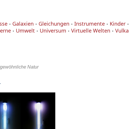
isse
Galaxien
Gleichungen
Instrumente
Kinder
terne
Umwelt
Universum
Virtuelle Welten
Vulk
rgewöhnliche Natur
r