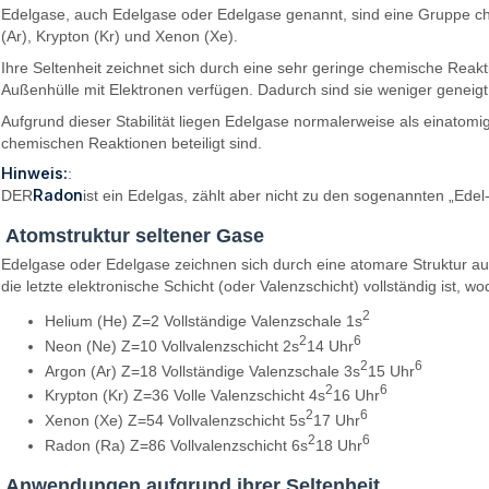
Edelgase, auch Edelgase oder Edelgase genannt, sind eine Gruppe ch
(Ar), Krypton (Kr) und Xenon (Xe).
Ihre Seltenheit zeichnet sich durch eine sehr geringe chemische Reakti
Außenhülle mit Elektronen verfügen. Dadurch sind sie weniger geneigt
Aufgrund dieser Stabilität liegen Edelgase normalerweise als einatomig
chemischen Reaktionen beteiligt sind.
Hinweis:
:
Radon
DER
ist ein Edelgas, zählt aber nicht zu den sogenannten „Edel
Atomstruktur seltener Gase
Edelgase oder Edelgase zeichnen sich durch eine atomare Struktur aus, 
die letzte elektronische Schicht (oder Valenzschicht) vollständig ist, w
2
Helium (He) Z=2 Vollständige Valenzschale 1s
2
6
Neon (Ne) Z=10 Vollvalenzschicht 2s
14 Uhr
2
6
Argon (Ar) Z=18 Vollständige Valenzschale 3s
15 Uhr
2
6
Krypton (Kr) Z=36 Volle Valenzschicht 4s
16 Uhr
2
6
Xenon (Xe) Z=54 Vollvalenzschicht 5s
17 Uhr
2
6
Radon (Ra) Z=86 Vollvalenzschicht 6s
18 Uhr
Anwendungen aufgrund ihrer Seltenheit