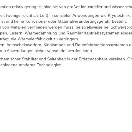
ion relativ gering ist, sind sie von großer industrieller und wissensch
keit (weniger dicht als Luft) in sensiblen Anwendungen wie Kryotechnik
l ist und keine Korrosions- oder Materialveränderungsgefahr besteht.
on von Metallen vermieden werden muss, beispielsweise bei Schweißpr
mpen, Lasern, Wärmedämmung und Raumfahrtantriebssystemen eingese
rägt, die Wärmeleitfähigkeit zu verringern.
n, Autoscheinwerfern, Kinolampen und Raumfahrtantriebssystemen eing
ischen Anwendungen sicher verwendet werden kann.
hemischer Stabilität und Seltenheit in der Erdatmosphäre vereinen. Obw
rschiedene moderne Technologien.