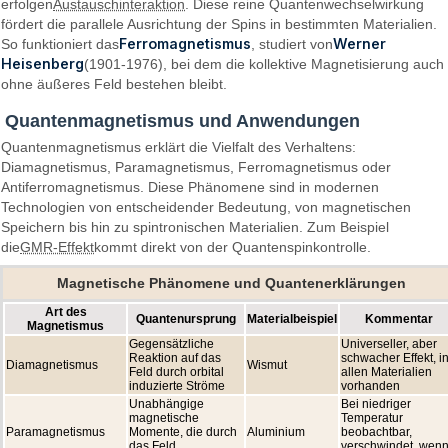
erfolgen
Austauschinteraktion
. Diese reine Quantenwechselwirkung
fördert die parallele Ausrichtung der Spins in bestimmten Materialien.
Ferromagnetismus
Werner
So funktioniert das
, studiert von
Heisenberg
(1901-1976), bei dem die kollektive Magnetisierung auch
ohne äußeres Feld bestehen bleibt.
Quantenmagnetismus und Anwendungen
Quantenmagnetismus erklärt die Vielfalt des Verhaltens:
Diamagnetismus, Paramagnetismus, Ferromagnetismus oder
Antiferromagnetismus. Diese Phänomene sind in modernen
Technologien von entscheidender Bedeutung, von magnetischen
Speichern bis hin zu spintronischen Materialien. Zum Beispiel
die
GMR-Effekt
kommt direkt von der Quantenspinkontrolle.
Magnetische Phänomene und Quantenerklärungen
Art des
Quantenursprung
Materialbeispiel
Kommentar
Magnetismus
Gegensätzliche
Universeller, aber
Reaktion auf das
schwacher Effekt, i
Diamagnetismus
Wismut
Feld durch orbital
allen Materialien
induzierte Ströme
vorhanden
Unabhängige
Bei niedriger
magnetische
Temperatur
Paramagnetismus
Momente, die durch
Aluminium
beobachtbar,
das Feld
verschwindet, wen