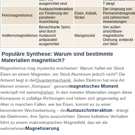
ausgerichtet sind
T steigt
Austauschinteraktion
Der Ursprung von
zur Förderung der
Eisen, Kobalt,
Permanentmagnet
Ferromagnetismus
parallelen
Nickel
und zahlreichen
Ausrichtung
Anwendungen
Benachbarte Spins
Von außen
sind durch
unsichtbare
Antiferromagnetismus
Austausch
Manganoxid
magnetische
antiparallel
Ordnung, entdeckt
ausgerichtet
von Néel
Populäre Synthese: Warum sind bestimmte
Materialien magnetisch?
Magnetismus mag mysteriös erscheinen: Warum haftet ein Stück
Eisen an einem Magneten, ein Stück Aluminium jedoch nicht? Die
Antwort liegt in der
Quantenmechanik
. Jedes Elektron hat eine Art
magnetisches Moment
kleinen inneren „Kompass“, genannt
,
verknüpft mit seinem
drehen
. In den meisten Materialien zeigen diese
Kompasse in zufällige Richtungen und heben sich gegenseitig auf.
Aber in manchen Fällen, wie bei Eisen, kommt es zu einer
Austauschinteraktion
besonderen Wechselwirkung – der
– drängt
die Elektronen, ihre Spins auszurichten. Dieses kollektive Verhalten
führt zu einem makroskopischen Magnetfeld, das wir als
Magnetisierung
wahrnehmen
.