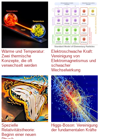
Wärme und Temperatur:
Elektroschwache Kraft:
Zwei thermische
Vereinigung von
Konzepte, die oft
Elektromagnetismus und
verwechselt werden
schwacher
Wechselwirkung
Spezielle
Higgs-Boson: Vereinigung
Relativitätstheorie:
der fundamentalen Kräfte
Beginn einer neuen