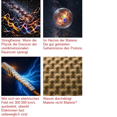
Stringtheorie: Wenn die
Im Herzen der Materie:
Physik die Grenzen der
Die gut gehüteten
vierdimensionalen
Geheimnisse des Protons
Raumzeit sprengt
Wie sich ein elektrisches
Warum durchdringt
Feld mit 300.000 km/s
Materie nicht Materie?
ausbreitet, obwohl
Elektronen fast
unbeweglich sind