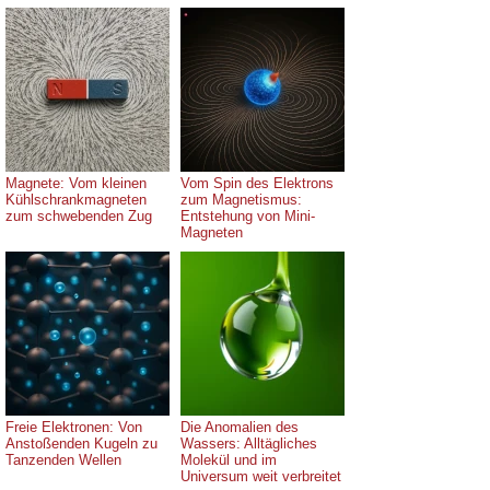
Magnete: Vom kleinen
Vom Spin des Elektrons
Kühlschrankmagneten
zum Magnetismus:
zum schwebenden Zug
Entstehung von Mini-
Magneten
Freie Elektronen: Von
Die Anomalien des
Anstoßenden Kugeln zu
Wassers: Alltägliches
Tanzenden Wellen
Molekül und im
Universum weit verbreitet