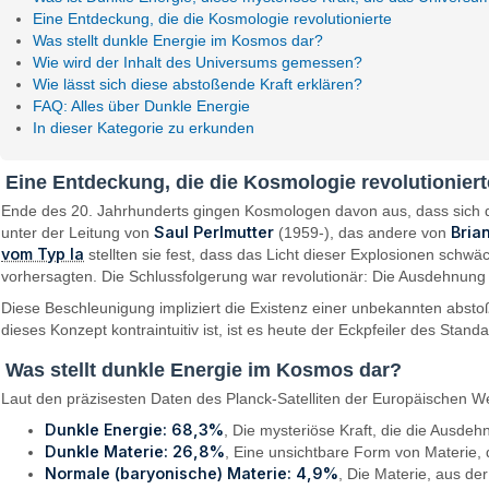
Eine Entdeckung, die die Kosmologie revolutionierte
Was stellt dunkle Energie im Kosmos dar?
Wie wird der Inhalt des Universums gemessen?
Wie lässt sich diese abstoßende Kraft erklären?
FAQ: Alles über Dunkle Energie
In dieser Kategorie zu erkunden
Eine Entdeckung, die die Kosmologie revolutioniert
Ende des 20. Jahrhunderts gingen Kosmologen davon aus, dass sich d
Saul Perlmutter
Bria
unter der Leitung von
(1959-), das andere von
vom Typ Ia
stellten sie fest, dass das Licht dieser Explosionen schw
vorhersagten. Die Schlussfolgerung war revolutionär: Die Ausdehnung 
Diese Beschleunigung impliziert die Existenz einer unbekannten absto
dieses Konzept kontraintuitiv ist, ist es heute der Eckpfeiler des Sta
Was stellt dunkle Energie im Kosmos dar?
Laut den präzisesten Daten des Planck-Satelliten der Europäischen We
Dunkle Energie: 68,3%
, Die mysteriöse Kraft, die die Ausdeh
Dunkle Materie: 26,8%
, Eine unsichtbare Form von Materie, d
Normale (baryonische) Materie: 4,9%
, Die Materie, aus de