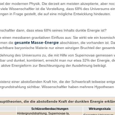
sel der modernen Physik. Die derzeit am meisten akzeptierte, aber noch
viele Wissenschaftler ist die Vorstellung, dass 68% des Universums eine
en in Frage gestellt, die auf eine mögliche Entwicklung hindeuten.
nschaftler dann, dass etwa 68% seines Inhalts dunkle Energie ist?
ie einen messbaren gravitativen Einfluss aus: Sie wirkt wie ein kosmi
gesamte Masse-Energie
nomen die
abschätzen, die vorhanden ist. D
obachtbare baryonische Materie nur einen winzigen Bruchteil der gesam
usdehnung des Universums zu, die mit Hilfe von Supernovae gemessen w
htbar und dunkel, kombiniert, erreicht man nur etwa 32% der Energie, d
v aktive Energieform zur Beschleunigung der Ausdehnung beiträgt.
enz einer abstoßenden Kraft hin, die der Schwerkraft teilweise entgeg
rgrundstrahlung sichtbar. Wissenschaftler haben mehrere Hypothesen en
upttheorien, die die abstoßende Kraft der dunklen Energie erklär
Schlüsselbeobachtungen
Wirkungsskala
Hintergrundstrahlung, Supernovae Ia,