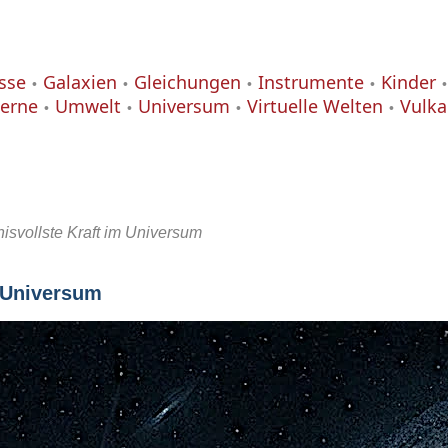
isse
Galaxien
Gleichungen
Instrumente
Kinder
terne
Umwelt
Universum
Virtuelle Welten
Vulk
isvollste Kraft im Universum
m Universum