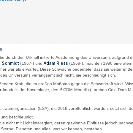
e
ie durch den Urknall initiierte Ausdehnung des Universums aufgrund
n Schmidt
Adam Riess
(1967-) und
(1969-), machten 1998 eine ate
ächer war als erwartet. Diese Schwäche bedeutete, dass sie weiter ent
des Universums verlangsamt sich nicht, sie beschleunigt sich.
ßenden Kraft, die im großen Maßstab gegen die Schwerkraft wirkt. Wis
Λ
ndardmodells der Kosmologie, des
CDM-Modells (Lambda Cold Dark Mat
Λ
ltraumorganisation (ESA), die 2018 veröffentlicht wurden, setzt sich 
nung beschleunigt.
ie nicht mit Licht interagiert, deren gravitative Einflüsse jedoch nachwe
r Sterne, Planeten und alles, was wir kennen, bestehen.