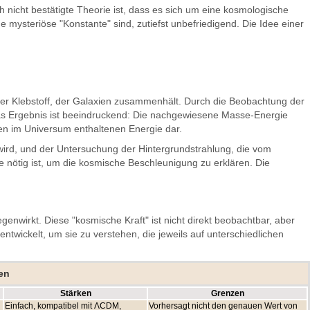
 nicht bestätigte Theorie ist, dass es sich um eine kosmologische
 mysteriöse "Konstante" sind, zutiefst unbefriedigend. Die Idee einer
scher Klebstoff, der Galaxien zusammenhält. Durch die Beobachtung der
as Ergebnis ist beeindruckend: Die nachgewiesene Masse-Energie
ten im Universum enthaltenen Energie dar.
ird, und der Untersuchung der Hintergrundstrahlung, die vom
ie nötig ist, um die kosmische Beschleunigung zu erklären. Die
enwirkt. Diese "kosmische Kraft" ist nicht direkt beobachtbar, aber
twickelt, um sie zu verstehen, die jeweils auf unterschiedlichen
en
Stärken
Grenzen
Einfach, kompatibel mit ΛCDM,
Vorhersagt nicht den genauen Wert von