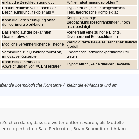
erklärt die Beschleunigung gut
Λ, "Feinabstimmungsproblem"
Erlaubt zeitliche Variationen der
Hypothetisch, nicht nachgewiesenes
Beschleunigung, flexibler als Λ
Feld, theoretische Komplexität
Komplex, strenge
Kann die Beschleunigung ohne
Beobachtungsbeschränkungen, noch
dunkle Energie erklären
nicht bestätigt
Basierend auf der bekannten
Vorhersagt eine zu hohe Dichte,
Quantenphysik
Divergenz mit Beobachtungen
Wenig direkte Beweise, sehr spekulatives
Mögliche vereinheitlichende Theorie
Modell
Verbindung zur Quantengravitation,
Theoretisch, schwer experimentell zu
innovative Konzepte
testen
Kann einige beobachtete
Hypothetisch, keine direkten Beweise
Abweichungen von ΛCDM erklären
 aber die kosmologische Konstante Λ bleibt die einfachste und am
 Zeichen dafür, dass sie weiter entfernt waren, als Modelle
tdeckung erhielten Saul Perlmutter, Brian Schmidt und Adam