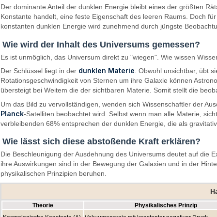
Der dominante Anteil der dunklen Energie bleibt eines der größten Rät
Konstante handelt, eine feste Eigenschaft des leeren Raums. Doch für 
konstanten dunklen Energie wird zunehmend durch jüngste Beobachtung
Wie wird der Inhalt des Universums gemessen?
Es ist unmöglich, das Universum direkt zu "wiegen". Wie wissen Wisse
dunklen Materie
Der Schlüssel liegt in der
. Obwohl unsichtbar, übt s
Rotationsgeschwindigkeit von Sternen um ihre Galaxie können Astro
übersteigt bei Weitem die der sichtbaren Materie. Somit stellt die be
Um das Bild zu vervollständigen, wenden sich Wissenschaftler der A
Planck
-Satelliten beobachtet wird. Selbst wenn man alle Materie, sic
verbleibenden 68% entsprechen der dunklen Energie, die als gravitati
Wie lässt sich diese abstoßende Kraft erklären?
Die Beschleunigung der Ausdehnung des Universums deutet auf die Exist
ihre Auswirkungen sind in der Bewegung der Galaxien und in der Hinte
physikalischen Prinzipien beruhen.
Ha
Theorie
Physikalisches Prinzip