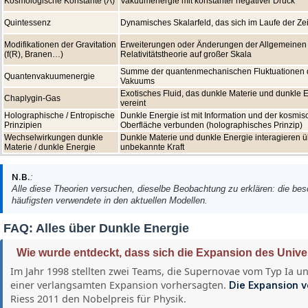
Kosmologische Konstante (Λ)
Vakuumenergie mit konstanter negativer Druck
Quintessenz
Dynamisches Skalarfeld, das sich im Laufe der Zei
Modifikationen der Gravitation
Erweiterungen oder Änderungen der Allgemeinen
(f(R), Branen…)
Relativitätstheorie auf großer Skala
Summe der quantenmechanischen Fluktuationen 
Quantenvakuumenergie
Vakuums
Exotisches Fluid, das dunkle Materie und dunkle 
Chaplygin-Gas
vereint
Holographische / Entropische
Dunkle Energie ist mit Information und der kosmi
Prinzipien
Oberfläche verbunden (holographisches Prinzip)
Wechselwirkungen dunkle
Dunkle Materie und dunkle Energie interagieren ü
Materie / dunkle Energie
unbekannte Kraft
N.B.
:
Alle diese Theorien versuchen, dieselbe Beobachtung zu erklären: die bes
häufigsten verwendete in den aktuellen Modellen.
FAQ: Alles über Dunkle Energie
Wie wurde entdeckt, dass sich die Expansion des Univ
Im Jahr 1998 stellten zwei Teams, die Supernovae vom Typ Ia unt
einer verlangsamten Expansion vorhersagten.
Die Expansion v
Riess 2011 den Nobelpreis für Physik.