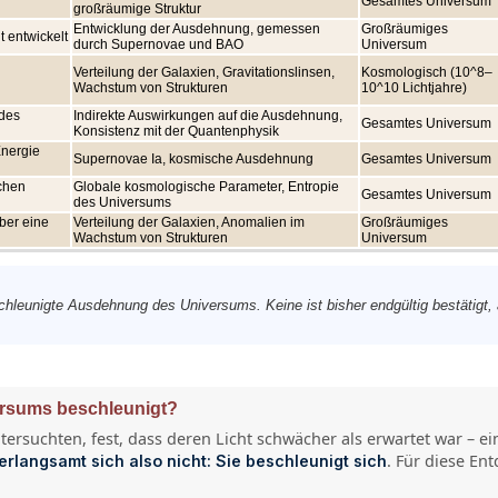
Gesamtes Universum
großräumige Struktur
Entwicklung der Ausdehnung, gemessen
Großräumiges
t entwickelt
durch Supernovae und BAO
Universum
Verteilung der Galaxien, Gravitationslinsen,
Kosmologisch (10^8–
Wachstum von Strukturen
10^10 Lichtjahre)
des
Indirekte Auswirkungen auf die Ausdehnung,
Gesamtes Universum
Konsistenz mit der Quantenphysik
Energie
Supernovae Ia, kosmische Ausdehnung
Gesamtes Universum
schen
Globale kosmologische Parameter, Entropie
Gesamtes Universum
des Universums
ber eine
Verteilung der Galaxien, Anomalien im
Großräumiges
Wachstum von Strukturen
Universum
chleunigte Ausdehnung des Universums. Keine ist bisher endgültig bestätigt,
ersums beschleunigt?
ersuchten, fest, dass deren Licht schwächer als erwartet war – ein
. Für diese En
erlangsamt sich also nicht: Sie beschleunigt sich