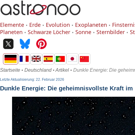
Elemente
Erde
Evolution
Exoplaneten
Finstern
Planeten
Schwarze Löcher
Sonne
Sternbilder
S
Startseite
•
Deutschland
•
Artikel
• Dunkle Energie: Die geheimn
Letzte Aktualisierung: 22. Februar 2026
Dunkle Energie: Die geheimnisvollste Kraft i