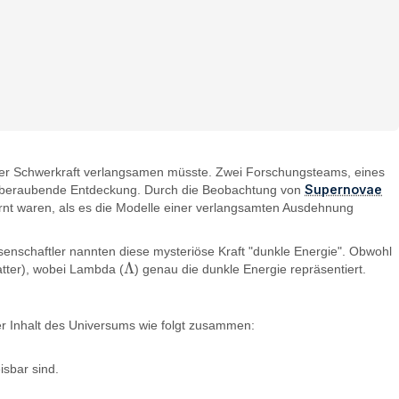
 der Schwerkraft verlangsamen müsste. Zwei Forschungsteams, eines
Supernovae
mberaubende Entdeckung. Durch die Beobachtung von
fernt waren, als es die Modelle einer verlangsamten Ausdehnung
senschaftler nannten diese mysteriöse Kraft "dunkle Energie". Obwohl
Λ
ter), wobei Lambda (
) genau die dunkle Energie repräsentiert.
Λ
der Inhalt des Universums wie folgt zusammen:
isbar sind.