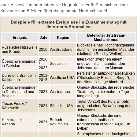
paar Hitzewellen oder intensive Regenfälle. Er äußert sich in einer
Kaskade von Effekten über die gesamte Nordhalbkugel.
Beispiele für extreme Ereignisse im Zusammenhang mit
Jetstream-Anomalien
Beteiligter Jetstream-
Ereignis
Jahr
Region
Mechanismus
Blockade eines Hochdruckgebiets
Russische Hitzewelle
2010
Westrussland
durch einen persistenten Mäander
und Brände
(stationäre Rossby-Wellen)
2010
Interaktion zwischen einem
Überschwemmungen
/
Südasien
ungewöhnlich mäandernden
in Pakistan
2022
Jetstream und dem Monsun
Persistenter antizyklonaler Rücken
Dürre und Brände in
2012-
Westliche USA
("Ridiculously Resilient Ridge"),
Kalifornien
2015
der Niederschläge blockiert
Überschwemmungen
Omega-Blockade, die regenreiche
in Deutschland und
2021
Westeuropa
Tiefdruckgebiete mehrere Tage
Belgien
lang einfängt
Tiefer Vorstoß des Polarwirbels
"Texas Freeze"
2021
Südliche USA
aufgrund einer Schwächung des
Kältewelle
Jetstreams
Omega-Blockade, die eine
Hitzekuppel in
Britisch-
extreme adiabatische
2021
Kanada
Kolumbien
Kompression erzeugt (49,6°C in
Lytton)
Subtropisches Hochdruckgebiet,