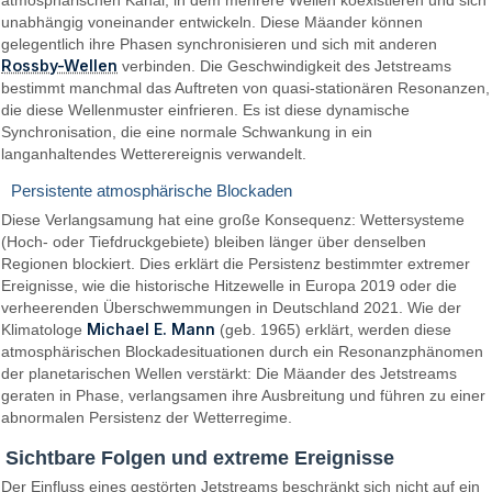
atmosphärischen Kanal, in dem mehrere Wellen koexistieren und sich
unabhängig voneinander entwickeln. Diese Mäander können
gelegentlich ihre Phasen synchronisieren und sich mit anderen
Rossby-Wellen
verbinden. Die Geschwindigkeit des Jetstreams
bestimmt manchmal das Auftreten von quasi-stationären Resonanzen,
die diese Wellenmuster einfrieren. Es ist diese dynamische
Synchronisation, die eine normale Schwankung in ein
langanhaltendes Wetterereignis verwandelt.
Persistente atmosphärische Blockaden
Diese Verlangsamung hat eine große Konsequenz: Wettersysteme
(Hoch- oder Tiefdruckgebiete) bleiben länger über denselben
Regionen blockiert. Dies erklärt die Persistenz bestimmter extremer
Ereignisse, wie die historische Hitzewelle in Europa 2019 oder die
verheerenden Überschwemmungen in Deutschland 2021. Wie der
Michael E. Mann
Klimatologe
(geb. 1965) erklärt, werden diese
atmosphärischen Blockadesituationen durch ein Resonanzphänomen
der planetarischen Wellen verstärkt: Die Mäander des Jetstreams
geraten in Phase, verlangsamen ihre Ausbreitung und führen zu einer
abnormalen Persistenz der Wetterregime.
Sichtbare Folgen und extreme Ereignisse
Der Einfluss eines gestörten Jetstreams beschränkt sich nicht auf ein