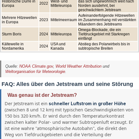
Historische Dürre in
West- und
das sich ungewöhnlich weit nach
2022
Europa
Mitteleuropa
Norden ausdehnt, bei
geschwächtem Jetstream
Aufeinanderfolgende Hitzewellen
Mehrere Hitzewellen
2023
Mittelmeerraum
im Zusammenhang mit verstärkten
in Europa
Mäandern des Jetstreams
Omega-Blockade, die ein
Sturm Boris
2024
Mitteleuropa
Tiefdruckgebiet mit Starkregen
einfängt
Kältewelle in
USA und
Abstieg des Polarwirbels bis in
2024
Nordamerika
Kanada
subtropische Breiten
Quelle:
NOAA Climate.gov
,
World Weather Attribution
und
Weltorganisation für Meteorologie
.
FAQ: Alles über den Jetstream und seine Störung
Was genau ist der Jetstream?
Der Jetstream ist ein
schneller Luftstrom in großer Höhe
(zwischen 8 und 12 km) mit typischen Geschwindigkeiten von
150 bis 320 km/h. Er wird durch den Temperaturkontrast
zwischen kalter Polar- und warmer Subtropenluft erzeugt. Er
ist eine wahre "atmosphärische Autobahn", die direkt den
Weg von Tiefdruckgebieten und die Verteilung der