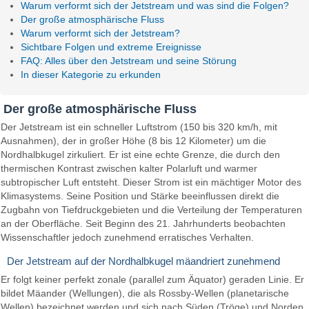
Warum verformt sich der Jetstream und was sind die Folgen?
Der große atmosphärische Fluss
Warum verformt sich der Jetstream?
Sichtbare Folgen und extreme Ereignisse
FAQ: Alles über den Jetstream und seine Störung
In dieser Kategorie zu erkunden
Der große atmosphärische Fluss
Der Jetstream ist ein schneller Luftstrom (150 bis 320 km/h, mit
Ausnahmen), der in großer Höhe (8 bis 12 Kilometer) um die
Nordhalbkugel zirkuliert. Er ist eine echte Grenze, die durch den
thermischen Kontrast zwischen kalter Polarluft und warmer
subtropischer Luft entsteht. Dieser Strom ist ein mächtiger Motor des
Klimasystems. Seine Position und Stärke beeinflussen direkt die
Zugbahn von Tiefdruckgebieten und die Verteilung der Temperaturen
an der Oberfläche. Seit Beginn des 21. Jahrhunderts beobachten
Wissenschaftler jedoch zunehmend erratisches Verhalten.
Der Jetstream auf der Nordhalbkugel mäandriert zunehmend
Er folgt keiner perfekt zonale (parallel zum Äquator) geraden Linie. Er
bildet Mäander (Wellungen), die als Rossby-Wellen (planetarische
Wellen) bezeichnet werden und sich nach Süden (Tröge) und Norden