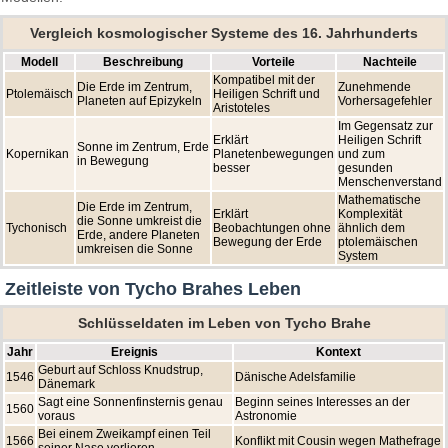
Vergleich kosmologischer Systeme des 16. Jahrhunderts
Modell
Beschreibung
Vorteile
Nachteile
Kompatibel mit der
Die Erde im Zentrum,
Zunehmende
Ptolemäisch
Heiligen Schrift und
Planeten auf Epizykeln
Vorhersagefehler
Aristoteles
Im Gegensatz zur
Erklärt
Heiligen Schrift
Sonne im Zentrum, Erde
Kopernikan
Planetenbewegungen
und zum
in Bewegung
besser
gesunden
Menschenverstand
Mathematische
Die Erde im Zentrum,
Erklärt
Komplexität
die Sonne umkreist die
Tychonisch
Beobachtungen ohne
ähnlich dem
Erde, andere Planeten
Bewegung der Erde
ptolemäischen
umkreisen die Sonne
System
Zeitleiste von Tycho Brahes Leben
Schlüsseldaten im Leben von Tycho Brahe
Jahr
Ereignis
Kontext
Geburt auf Schloss Knudstrup,
1546
Dänische Adelsfamilie
Dänemark
Sagt eine Sonnenfinsternis genau
Beginn seines Interesses an der
1560
voraus
Astronomie
Bei einem Zweikampf einen Teil
1566
Konflikt mit Cousin wegen Mathefrage