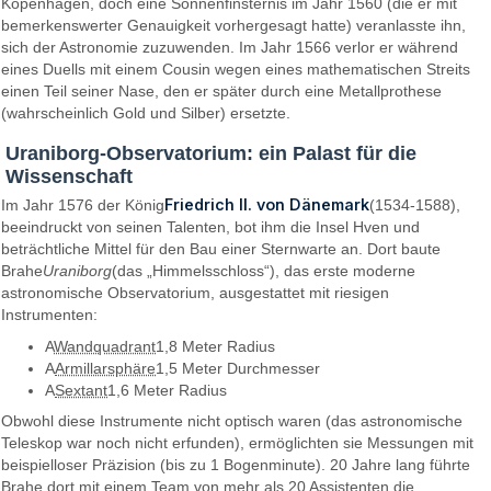
Kopenhagen, doch eine Sonnenfinsternis im Jahr 1560 (die er mit
bemerkenswerter Genauigkeit vorhergesagt hatte) veranlasste ihn,
sich der Astronomie zuzuwenden. Im Jahr 1566 verlor er während
eines Duells mit einem Cousin wegen eines mathematischen Streits
einen Teil seiner Nase, den er später durch eine Metallprothese
(wahrscheinlich Gold und Silber) ersetzte.
Uraniborg-Observatorium: ein Palast für die
Wissenschaft
Friedrich II. von Dänemark
Im Jahr 1576 der König
(1534-1588),
beeindruckt von seinen Talenten, bot ihm die Insel Hven und
beträchtliche Mittel für den Bau einer Sternwarte an. Dort baute
Brahe
Uraniborg
(das „Himmelsschloss“), das erste moderne
astronomische Observatorium, ausgestattet mit riesigen
Instrumenten:
A
Wandquadrant
1,8 Meter Radius
A
Armillarsphäre
1,5 Meter Durchmesser
A
Sextant
1,6 Meter Radius
Obwohl diese Instrumente nicht optisch waren (das astronomische
Teleskop war noch nicht erfunden), ermöglichten sie Messungen mit
beispielloser Präzision (bis zu 1 Bogenminute). 20 Jahre lang führte
Brahe dort mit einem Team von mehr als 20 Assistenten die