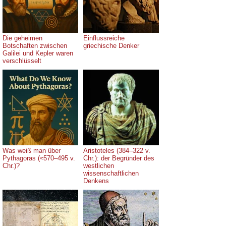
Die geheimen
Einflussreiche
Botschaften zwischen
griechische Denker
Galilei und Kepler waren
verschlüsselt
Was weiß man über
Aristoteles (384–322 v.
Pythagoras (≈570–495 v.
Chr.): der Begründer des
Chr.)?
westlichen
wissenschaftlichen
Denkens