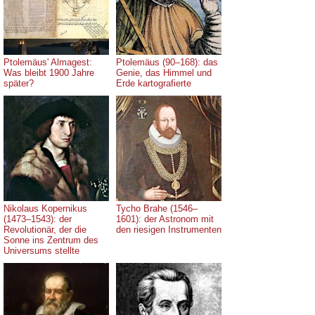
Ptolemäus' Almagest:
Ptolemäus (90–168): das
Was bleibt 1900 Jahre
Genie, das Himmel und
später?
Erde kartografierte
Nikolaus Kopernikus
Tycho Brahe (1546–
(1473–1543): der
1601): der Astronom mit
Revolutionär, der die
den riesigen Instrumenten
Sonne ins Zentrum des
Universums stellte