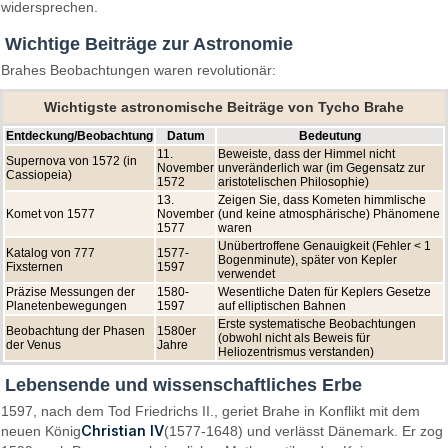
widersprechen.
Wichtige Beiträge zur Astronomie
Brahes Beobachtungen waren revolutionär:
Wichtigste astronomische Beiträge von Tycho Brahe
Entdeckung/Beobachtung
Datum
Bedeutung
11.
Beweiste, dass der Himmel nicht
Supernova von 1572 (in
November
unveränderlich war (im Gegensatz zur
Cassiopeia)
1572
aristotelischen Philosophie)
13.
Zeigen Sie, dass Kometen himmlische
Komet von 1577
November
(und keine atmosphärische) Phänomene
1577
waren
Unübertroffene Genauigkeit (Fehler < 1
Katalog von 777
1577-
Bogenminute), später von Kepler
Fixsternen
1597
verwendet
Präzise Messungen der
1580-
Wesentliche Daten für Keplers Gesetze
Planetenbewegungen
1597
auf elliptischen Bahnen
Erste systematische Beobachtungen
Beobachtung der Phasen
1580er
(obwohl nicht als Beweis für
der Venus
Jahre
Heliozentrismus verstanden)
Lebensende und wissenschaftliches Erbe
1597, nach dem Tod Friedrichs II., geriet Brahe in Konflikt mit dem
Christian IV
neuen König
(1577-1648) und verlässt Dänemark. Er zog