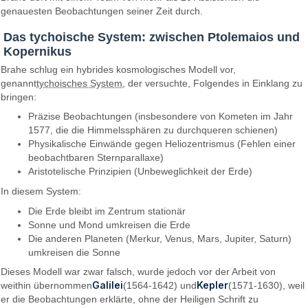
genauesten Beobachtungen seiner Zeit durch.
Das tychoische System: zwischen Ptolemaios und
Kopernikus
Brahe schlug ein hybrides kosmologisches Modell vor,
genannt
tychoisches System
, der versuchte, Folgendes in Einklang zu
bringen:
Präzise Beobachtungen (insbesondere von Kometen im Jahr
1577, die die Himmelssphären zu durchqueren schienen)
Physikalische Einwände gegen Heliozentrismus (Fehlen einer
beobachtbaren Sternparallaxe)
Aristotelische Prinzipien (Unbeweglichkeit der Erde)
In diesem System:
Die Erde bleibt im Zentrum stationär
Sonne und Mond umkreisen die Erde
Die anderen Planeten (Merkur, Venus, Mars, Jupiter, Saturn)
umkreisen die Sonne
Dieses Modell war zwar falsch, wurde jedoch vor der Arbeit von
Galilei
Kepler
weithin übernommen
(1564-1642) und
(1571-1630), weil
er die Beobachtungen erklärte, ohne der Heiligen Schrift zu