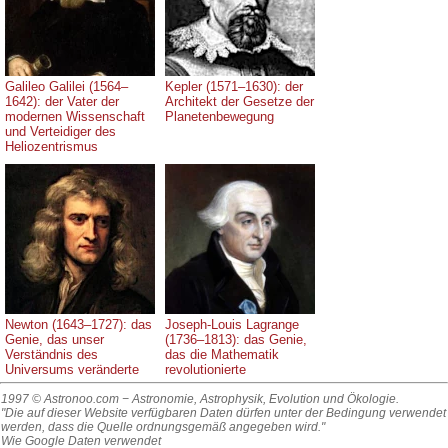
Galileo Galilei (1564–
Kepler (1571–1630): der
1642): der Vater der
Architekt der Gesetze der
modernen Wissenschaft
Planetenbewegung
und Verteidiger des
Heliozentrismus
Newton (1643–1727): das
Joseph-Louis Lagrange
Genie, das unser
(1736–1813): das Genie,
Verständnis des
das die Mathematik
Universums veränderte
revolutionierte
1997 © Astronoo.com
− Astronomie, Astrophysik, Evolution und Ökologie.
"Die auf dieser Website verfügbaren Daten dürfen unter der Bedingung verwendet
werden, dass die Quelle ordnungsgemäß angegeben wird."
Wie Google Daten verwendet