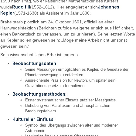
1599 nach Prag, wo er kaiserlicher Mathematiker des Kaisers
Rudolf II
Johannes
wurde
(1552-1612). Hier engagiert er sich
Kepler
(1571-1630) als Assistent im Jahr 1600.
Brahe starb plötzlich am 24. Oktober 1601, offiziell an einer
Harnwegsinfektion (Berichten zufolge weigerte er sich aus Höflichkeit,
einen Banketttisch zu verlassen, um zu urinieren). Seine letzten Worte
an Kepler sollen gewesen sein: „Möge meine Arbeit nicht umsonst
gewesen sein.“
Sein wissenschaftliches Erbe ist immens:
Beobachtungsdaten
:
Seine Messungen ermöglichten es Kepler, die Gesetze der
Planetenbewegung zu entdecken
Ausreichende Präzision für Newton, um später sein
Gravitationsgesetz zu formulieren
Beobachtungsmethoden
:
Erster systematischer Einsatz präziser Messgeräte
Behebung von Parallaxen- und atmosphärischen
Brechungsfehlern
Kultureller Einfluss
:
Symbol des Übergangs zwischen alter und moderner
Astronomie