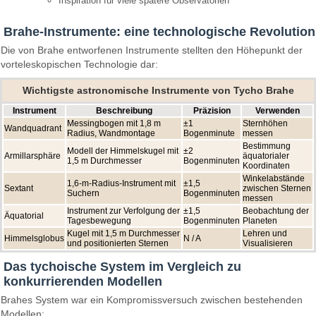
Inspiration für viele spätere Observatorien
Brahe-Instrumente: eine technologische Revolution
Die von Brahe entworfenen Instrumente stellten den Höhepunkt der
vorteleskopischen Technologie dar:
Wichtigste astronomische Instrumente von Tycho Brahe
Instrument
Beschreibung
Präzision
Verwenden
Messingbogen mit 1,8 m
±1
Sternhöhen
Wandquadrant
Radius, Wandmontage
Bogenminute
messen
Bestimmung
Modell der Himmelskugel mit
±2
Armillarsphäre
äquatorialer
1,5 m Durchmesser
Bogenminuten
Koordinaten
Winkelabstände
1,6-m-Radius-Instrument mit
±1,5
Sextant
zwischen Sternen
Suchern
Bogenminuten
messen
Instrument zur Verfolgung der
±1,5
Beobachtung der
Äquatorial
Tagesbewegung
Bogenminuten
Planeten
Kugel mit 1,5 m Durchmesser
Lehren und
Himmelsglobus
N / A
und positionierten Sternen
Visualisieren
Das tychoische System im Vergleich zu
konkurrierenden Modellen
Brahes System war ein Kompromissversuch zwischen bestehenden
Modellen: