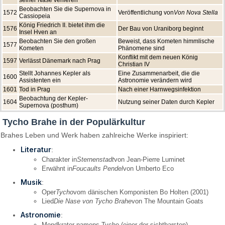
seiner Nase verlieren
Beobachten Sie die Supernova in
1572
Veröffentlichung von
Von Nova Stella
Cassiopeia
König Friedrich II. bietet ihm die
1576
Der Bau von Uraniborg beginnt
Insel Hven an
Beobachten Sie den großen
Beweist, dass Kometen himmlische
1577
Kometen
Phänomene sind
Konflikt mit dem neuen König
1597
Verlässt Dänemark nach Prag
Christian IV
Stellt Johannes Kepler als
Eine Zusammenarbeit, die die
1600
Assistenten ein
Astronomie verändern wird
1601
Tod in Prag
Nach einer Harnwegsinfektion
Beobachtung der Kepler-
1604
Nutzung seiner Daten durch Kepler
Supernova (posthum)
Tycho Brahe in der Populärkultur
Brahes Leben und Werk haben zahlreiche Werke inspiriert:
Literatur
:
Charakter in
Sternenstadt
von Jean-Pierre Luminet
Erwähnt in
Foucaults Pendel
von Umberto Eco
Musik
:
Oper
Tycho
vom dänischen Komponisten Bo Holten (2001)
Lied
Die Nase von Tycho Brahe
von The Mountain Goats
Astronomie
:
Mondkrater namens Tycho (einer der sichtbarsten)