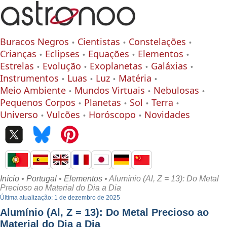
Buracos Negros
Cientistas
Constelações
Crianças
Eclipses
Equações
Elementos
Estrelas
Evolução
Exoplanetas
Galáxias
Instrumentos
Luas
Luz
Matéria
Meio Ambiente
Mundos Virtuais
Nebulosas
Pequenos Corpos
Planetas
Sol
Terra
Universo
Vulcões
Horóscopo
Novidades
Início
•
Portugal
•
Elementos
• Alumínio (Al, Z = 13): Do Metal
Precioso ao Material do Dia a Dia
Última atualização: 1 de dezembro de 2025
Alumínio (Al, Z = 13): Do Metal Precioso ao
Material do Dia a Dia