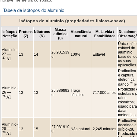
Tabela de isótopos do alumínio
Isótopos do alumínio (propriedades físicas-chave)
Massa
Isótopo /
Prótons
Nêutrons
Abundância
Meia-vida /
Decaiment
atômica
Notação
(Z)
(N)
natural
Estabilidade
Observaç
(u)
Único isót
estável do
Alumínio-
26.981539
alumínio;
27 —
13
14
100%
Estável
u
base de to
27
A
l
27
A
l
as suas
aplicações.
Radioativo
e captura
eletrônica
26
dando
26
M
Alumínio-
Produzido
25.986892
Traço
26 —
13
13
717.000 anos
estrelas e 
u
cósmico
26
A
l
26
A
l
raios
cósmicos;
usado para
datar
meteoritos.
Radioativo
Alumínio-
decaindo 
27.981910
28 —
13
15
Não natural
2,245 minutos
silício-28.
u
28
A
l
Produzido
28
A
l