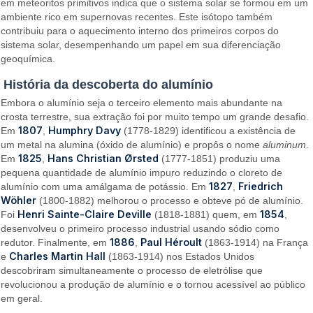
em meteoritos primitivos indica que o sistema solar se formou em um
ambiente rico em supernovas recentes. Este isótopo também
contribuiu para o aquecimento interno dos primeiros corpos do
sistema solar, desempenhando um papel em sua diferenciação
geoquímica.
História da descoberta do alumínio
Embora o alumínio seja o terceiro elemento mais abundante na
crosta terrestre, sua extração foi por muito tempo um grande desafio.
1807
Humphry Davy
Em
,
(1778-1829) identificou a existência de
um metal na alumina (óxido de alumínio) e propôs o nome
aluminum
.
1825
Hans Christian Ørsted
Em
,
(1777-1851) produziu uma
pequena quantidade de alumínio impuro reduzindo o cloreto de
1827
Friedrich
alumínio com uma amálgama de potássio. Em
,
Wöhler
(1800-1882) melhorou o processo e obteve pó de alumínio.
Henri Sainte-Claire Deville
1854
Foi
(1818-1881) quem, em
,
desenvolveu o primeiro processo industrial usando sódio como
1886
Paul Héroult
redutor. Finalmente, em
,
(1863-1914) na França
Charles Martin Hall
e
(1863-1914) nos Estados Unidos
descobriram simultaneamente o processo de eletrólise que
revolucionou a produção de alumínio e o tornou acessível ao público
em geral.