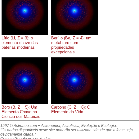
Lítio (Li, Z = 3): o
Berílio (Be, Z = 4): um
elemento-chave das
metal raro com
baterias modernas
propriedades
excepcionais
Boro (B, Z = 5): Um
Carbono (C, Z = 6): O
Elemento-Chave na
Elemento da Vida
Ciência dos Materiais
1997 © Astronoo.com
− Astronomia, Astrofísica, Evolução e Ecologia.
“Os dados disponíveis neste site poderão ser utilizados desde que a fonte seja
devidamente citada.”
Como o Google usa os dados