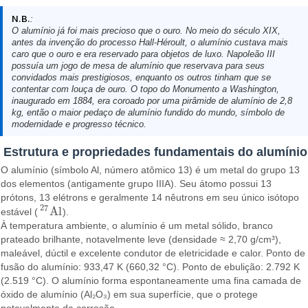
N.B.
:
O alumínio já foi mais precioso que o ouro. No meio do século XIX,
antes da invenção do processo Hall-Héroult, o alumínio custava mais
caro que o ouro e era reservado para objetos de luxo. Napoleão III
possuía um jogo de mesa de alumínio que reservava para seus
convidados mais prestigiosos, enquanto os outros tinham que se
contentar com louça de ouro. O topo do Monumento a Washington,
inaugurado em 1884, era coroado por uma pirâmide de alumínio de 2,8
kg, então o maior pedaço de alumínio fundido do mundo, símbolo de
modernidade e progresso técnico.
Estrutura e propriedades fundamentais do alumínio
O alumínio (símbolo Al, número atômico 13) é um metal do grupo 13
dos elementos (antigamente grupo IIIA). Seu átomo possui 13
prótons, 13 elétrons e geralmente 14 nêutrons em seu único isótopo
27
A
l
estável (
).
27
A
l
À temperatura ambiente, o alumínio é um metal sólido, branco
prateado brilhante, notavelmente leve (densidade ≈ 2,70 g/cm³),
maleável, dúctil e excelente condutor de eletricidade e calor. Ponto de
fusão do alumínio: 933,47 K (660,32 °C). Ponto de ebulição: 2.792 K
(2.519 °C). O alumínio forma espontaneamente uma fina camada de
óxido de alumínio (Al₂O₃) em sua superfície, que o protege
notavelmente da corrosão.