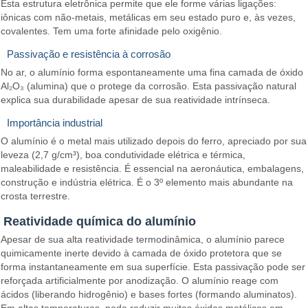
Esta estrutura eletrônica permite que ele forme várias ligações:
iônicas com não-metais, metálicas em seu estado puro e, às vezes,
covalentes. Tem uma forte afinidade pelo oxigênio.
Passivação e resistência à corrosão
No ar, o alumínio forma espontaneamente uma fina camada de óxido
Al₂O₃ (alumina) que o protege da corrosão. Esta passivação natural
explica sua durabilidade apesar de sua reatividade intrínseca.
Importância industrial
O alumínio é o metal mais utilizado depois do ferro, apreciado por sua
leveza (2,7 g/cm³), boa condutividade elétrica e térmica,
maleabilidade e resistência. É essencial na aeronáutica, embalagens,
construção e indústria elétrica. É o 3º elemento mais abundante na
crosta terrestre.
Reatividade química do alumínio
Apesar de sua alta reatividade termodinâmica, o alumínio parece
quimicamente inerte devido à camada de óxido protetora que se
forma instantaneamente em sua superfície. Esta passivação pode ser
reforçada artificialmente por anodização. O alumínio reage com
ácidos (liberando hidrogênio) e bases fortes (formando aluminatos).