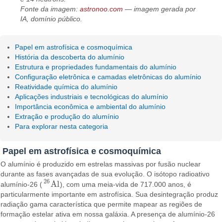
Fonte da imagem:
astronoo.com
— imagem gerada por
IA, domínio público.
Papel em astrofísica e cosmoquímica
História da descoberta do alumínio
Estrutura e propriedades fundamentais do alumínio
Configuração eletrônica e camadas eletrônicas do alumínio
Reatividade química do alumínio
Aplicações industriais e tecnológicas do alumínio
Importância econômica e ambiental do alumínio
Extração e produção do alumínio
Para explorar nesta categoria
Papel em astrofísica e cosmoquímica
O alumínio é produzido em estrelas massivas por fusão nuclear
durante as fases avançadas de sua evolução. O isótopo radioativo
26
A
l
alumínio-26 (
), com uma meia-vida de 717.000 anos, é
26
A
l
particularmente importante em astrofísica. Sua desintegração produz
radiação gama característica que permite mapear as regiões de
formação estelar ativa em nossa galáxia. A presença de alumínio-26