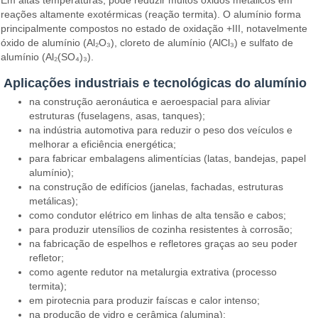
Em altas temperaturas, pode reduzir muitos óxidos metálicos em
reações altamente exotérmicas (reação termita). O alumínio forma
principalmente compostos no estado de oxidação +III, notavelmente
óxido de alumínio (Al₂O₃), cloreto de alumínio (AlCl₃) e sulfato de
alumínio (Al₂(SO₄)₃).
Aplicações industriais e tecnológicas do alumínio
na construção aeronáutica e aeroespacial para aliviar
estruturas (fuselagens, asas, tanques);
na indústria automotiva para reduzir o peso dos veículos e
melhorar a eficiência energética;
para fabricar embalagens alimentícias (latas, bandejas, papel
alumínio);
na construção de edifícios (janelas, fachadas, estruturas
metálicas);
como condutor elétrico em linhas de alta tensão e cabos;
para produzir utensílios de cozinha resistentes à corrosão;
na fabricação de espelhos e refletores graças ao seu poder
refletor;
como agente redutor na metalurgia extrativa (processo
termita);
em pirotecnia para produzir faíscas e calor intenso;
na produção de vidro e cerâmica (alumina);