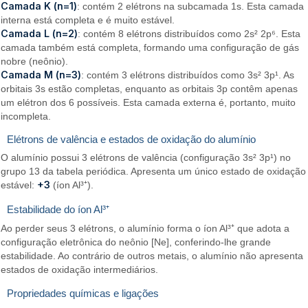
Camada K (n=1)
: contém 2 elétrons na subcamada 1s. Esta camada
interna está completa e é muito estável.
Camada L (n=2)
: contém 8 elétrons distribuídos como 2s² 2p⁶. Esta
camada também está completa, formando uma configuração de gás
nobre (neônio).
Camada M (n=3)
: contém 3 elétrons distribuídos como 3s² 3p¹. As
orbitais 3s estão completas, enquanto as orbitais 3p contêm apenas
um elétron dos 6 possíveis. Esta camada externa é, portanto, muito
incompleta.
Elétrons de valência e estados de oxidação do alumínio
O alumínio possui 3 elétrons de valência (configuração 3s² 3p¹) no
grupo 13 da tabela periódica. Apresenta um único estado de oxidação
+3
estável:
(íon Al³⁺).
Estabilidade do íon Al³⁺
Ao perder seus 3 elétrons, o alumínio forma o íon Al³⁺ que adota a
configuração eletrônica do neônio [Ne], conferindo-lhe grande
estabilidade. Ao contrário de outros metais, o alumínio não apresenta
estados de oxidação intermediários.
Propriedades químicas e ligações