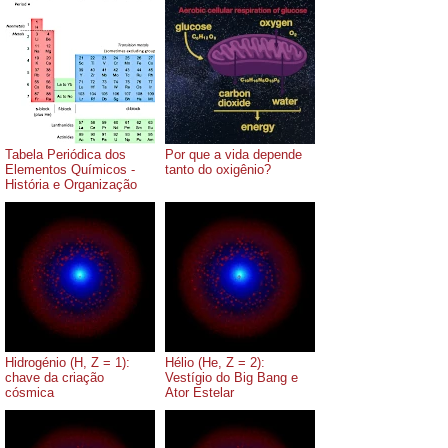
Tabela Periódica dos
Por que a vida depende
Elementos Químicos -
tanto do oxigênio?
História e Organização
Hidrogénio (H, Z = 1):
Hélio (He, Z = 2):
chave da criação
Vestígio do Big Bang e
cósmica
Ator Estelar