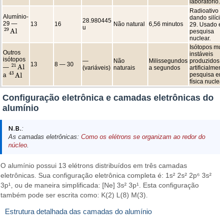
laboratório.
Radioativo
Alumínio-
dando silíc
28.980445
29 —
13
16
Não natural
6,56 minutos
29. Usado
u
29
A
l
pesquisa
29
A
l
nuclear.
Isótopos m
Outros
instáveis
isótopos
—
Não
Milissegundos
produzidos
13
8 — 30
21
A
l
—
(variáveis)
naturais
a segundos
artificialme
21
A
l
43
A
l
pesquisa 
a
43
A
l
física nucle
Configuração eletrônica e camadas eletrônicas do
alumínio
N.B.
:
As camadas eletrônicas:
Como os elétrons se organizam ao redor do
núcleo
.
O alumínio possui 13 elétrons distribuídos em três camadas
eletrônicas. Sua configuração eletrônica completa é: 1s² 2s² 2p⁶ 3s²
3p¹, ou de maneira simplificada: [Ne] 3s² 3p¹. Esta configuração
também pode ser escrita como: K(2) L(8) M(3).
Estrutura detalhada das camadas do alumínio