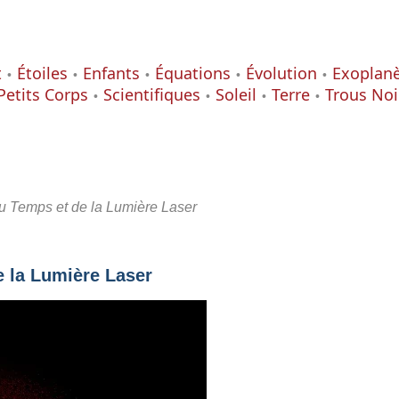
t
Étoiles
Enfants
Équations
Évolution
Exoplan
Petits Corps
Scientifiques
Soleil
Terre
Trous Noi
du Temps et de la Lumière Laser
e la Lumière Laser