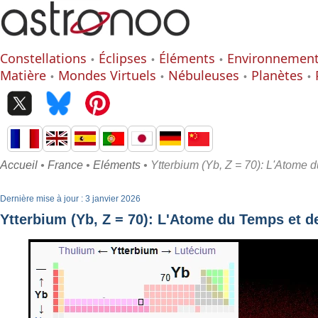
Constellations
Éclipses
Éléments
Environnemen
Matière
Mondes Virtuels
Nébuleuses
Planètes
Accueil
•
France
•
Eléments
• Ytterbium (Yb, Z = 70): L'Atome 
Dernière mise à jour : 3 janvier 2026
Ytterbium (Yb, Z = 70): L'Atome du Temps et d