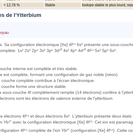
≈ 12,76 %
Stable
Isotope stable le plus lourd, r
s de l'Ytterbium
noyau
.
es. Sa configuration électronique [Xe] 4f¹⁴ 6s² présente une sous-couc
mplète: 1s² 2s² 2p⁶ 3s² 3p⁶ 3d¹⁰ 4s² 4p⁶ 4d¹⁰ 4f¹⁴ 5s² 5p⁶ 6s².
ouche interne est complète et très stable.
che est complète, formant une configuration de gaz noble (néon).
te couche complète contribue à l'écran électronique.
te couche forme une structure stable.
 La sous-couche 4f complètement remplie (14 électrons) confère à l'ytte
lectrons sont les électrons de valence externe de l'ytterbium.
ze électrons 4f¹⁴ et deux électrons 6s². L'ytterbium présente deux états
ion Yb³⁺ avec la configuration électronique [Xe] 4f¹³. Cet ion est param
nfiguration 4f¹⁴ complète de l'ion Yb²⁺ (configuration [Xe] 4f¹⁴). Cette c