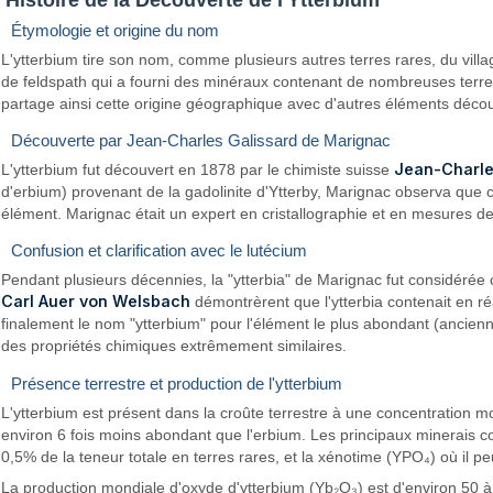
Étymologie et origine du nom
L'ytterbium tire son nom, comme plusieurs autres terres rares, du vil
de feldspath qui a fourni des minéraux contenant de nombreuses terres r
partage ainsi cette origine géographique avec d'autres éléments déc
Découverte par Jean-Charles Galissard de Marignac
Jean-Charle
L'ytterbium fut découvert en 1878 par le chimiste suisse
d'erbium) provenant de la gadolinite d'Ytterby, Marignac observa que cet
élément. Marignac était un expert en cristallographie et en mesures de de
Confusion et clarification avec le lutécium
Pendant plusieurs décennies, la "ytterbia" de Marignac fut considéré
Carl Auer von Welsbach
démontrèrent que l'ytterbia contenait en 
finalement le nom "ytterbium" pour l'élément le plus abondant (ancienne
des propriétés chimiques extrêmement similaires.
Présence terrestre et production de l'ytterbium
L'ytterbium est présent dans la croûte terrestre à une concentration moy
environ 6 fois moins abondant que l'erbium. Les principaux minerais c
0,5% de la teneur totale en terres rares, et la xénotime (YPO₄) où il pe
La production mondiale d'oxyde d'ytterbium (Yb₂O₃) est d'environ 50 à 1