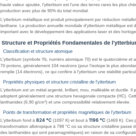
haute valeur ajoutée, l'ytterbium est l'une des terres rares les plus 
production avec plus de 90% du total mondial.
L'ytterbium métallique est produit principalement par réduction métal
lanthane. La production annuelle mondiale d'ytterbium métallique est de
important avec le développement des applications laser et des horlog
Structure et Propriétés Fondamentales de l'ytterbi
Classification et structure atomique
L'ytterbium (symbole Yb, numéro atomique 70) est le quatorzième et av
70 protons, généralement 104 neutrons (pour l'isotope le plus abonda
remplie (14 électrons), ce qui confère à l'ytterbium une stabilité particu
Propriétés physiques et structure cristalline de l'ytterbium
L'ytterbium est un métal argenté, brillant, mou, malléable et ductile. I
adoptent généralement une structure hexagonale compacte (HC). Cette s
lanthanides (6,90 g/cm³) et une compressibilité relativement élevée.
Points de transformation et propriétés magnétiques de l'ytterbium
824 °C
1196 °C
L'ytterbium fond à
(1097 K) et bout à
(1469 K). Ces po
transformation allotropique à 798 °C où sa structure cristalline pass
des lanthanides qui sont paramagnétiques) en raison de sa configurati