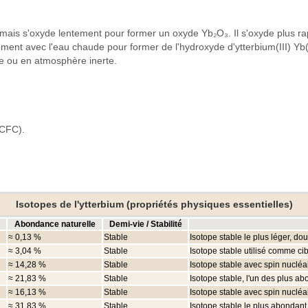
, mais s'oxyde lentement pour former un oxyde Yb₂O₃. Il s'oxyde plus ra
ement avec l'eau chaude pour former de l'hydroxyde d'ytterbium(III) Yb
le ou en atmosphère inerte.
(CFC).
Isotopes de l'ytterbium (propriétés physiques essentielles)
Abondance naturelle
Demi-vie / Stabilité
≈ 0,13 %
Stable
Isotope stable le plus léger, d
≈ 3,04 %
Stable
Isotope stable utilisé comme ci
≈ 14,28 %
Stable
Isotope stable avec spin nucléa
≈ 21,83 %
Stable
Isotope stable, l'un des plus a
≈ 16,13 %
Stable
Isotope stable avec spin nucléai
≈ 31,83 %
Stable
Isotope stable le plus abondant