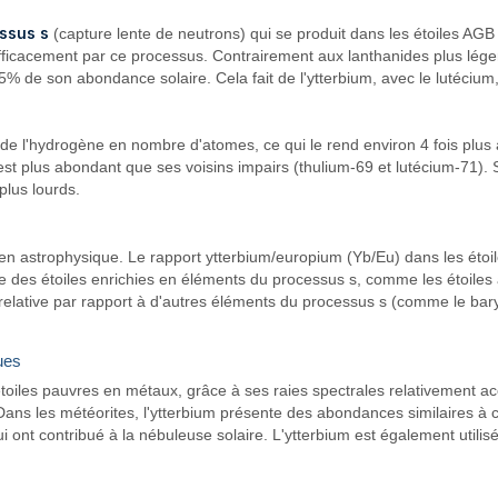
ssus s
(capture lente de neutrons) qui se produit dans les étoiles A
fficacement par ce processus. Contrairement aux lanthanides plus léger
 de son abondance solaire. Cela fait de l'ytterbium, avec le lutécium, 
e de l'hydrogène en nombre d'atomes, ce qui le rend environ 4 fois plu
st plus abondant que ses voisins impairs (thulium-69 et lutécium-71). Sa
plus lourds.
en astrophysique. Le rapport ytterbium/europium (Yb/Eu) dans les étoile
que des étoiles enrichies en éléments du processus s, comme les étoiles 
elative par rapport à d'autres éléments du processus s (comme le bar
ues
toiles pauvres en métaux, grâce à ses raies spectrales relativement ac
 Dans les météorites, l'ytterbium présente des abondances similaires à c
 qui ont contribué à la nébuleuse solaire. L'ytterbium est également u