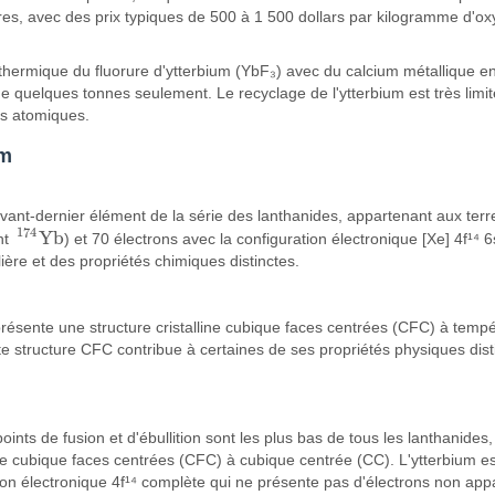
chères, avec des prix typiques de 500 à 1 500 dollars par kilogramme d'
lothermique du fluorure d'ytterbium (YbF₃) avec du calcium métallique e
 quelques tonnes seulement. Le recyclage de l'ytterbium est très limité 
es atomiques.
um
ant-dernier élément de la série des lanthanides, appartenant aux terre
174
Y
b
nt
) et 70 électrons avec la configuration électronique [Xe] 4f¹
174
Y
b
lière et des propriétés chimiques distinctes.
l présente une structure cristalline cubique faces centrées (CFC) à temp
tructure CFC contribue à certaines de ses propriétés physiques distinc
ints de fusion et d'ébullition sont les plus bas de tous les lanthanides
e de cubique faces centrées (CFC) à cubique centrée (CC). L'ytterbium 
on électronique 4f¹⁴ complète qui ne présente pas d'électrons non app