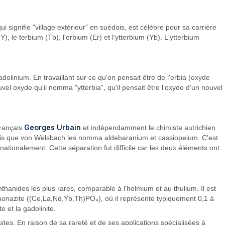
i signifie "village extérieur" en suédois, est célèbre pour sa carrière
 le terbium (Tb), l'erbium (Er) et l'ytterbium (Yb). L'ytterbium
olinium. En travaillant sur ce qu'on pensait être de l'erbia (oxyde
vel oxyde qu'il nomma "ytterbia", qu'il pensait être l'oxyde d'un nouvel
Georges Urbain
français
et indépendamment le chimiste autrichien
andis que von Welsbach les nomma aldebaranium et cassiopeium. C'est
ationalement. Cette séparation fut difficile car les deux éléments ont
nthanides les plus rares, comparable à l'holmium et au thulium. Il est
 monazite ((Ce,La,Nd,Yb,Th)PO₄), où il représente typiquement 0,1 à
e et la gadolinite.
ites. En raison de sa rareté et de ses applications spécialisées à