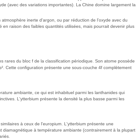
oxyde (avec des variations importantes). La Chine domine largement la
n atmosphère inerte d'argon, ou par réduction de l'oxyde avec du
en raison des faibles quantités utilisées, mais pourrait devenir plus
s rares du bloc f de la classification périodique. Son atome possède
⁴ 6s². Cette configuration présente une sous-couche 4f complètement
érature ambiante, ce qui est inhabituel parmi les lanthanides qui
tives. L'ytterbium présente la densité la plus basse parmi les
, similaires à ceux de l'europium. L'ytterbium présente une
est diamagnétique à température ambiante (contrairement à la plupart
ariés.