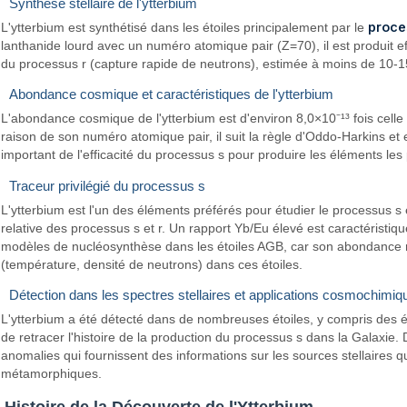
Synthèse stellaire de l'ytterbium
proce
L'ytterbium est synthétisé dans les étoiles principalement par le
lanthanide lourd avec un numéro atomique pair (Z=70), il est produit e
du processus r (capture rapide de neutrons), estimée à moins de 10-15%
Abondance cosmique et caractéristiques de l'ytterbium
L'abondance cosmique de l'ytterbium est d'environ 8,0×10⁻¹³ fois cell
raison de son numéro atomique pair, il suit la règle d'Oddo-Harkins et e
important de l'efficacité du processus s pour produire les éléments les 
Traceur privilégié du processus s
L'ytterbium est l'un des éléments préférés pour étudier le processus s 
relative des processus s et r. Un rapport Yb/Eu élevé est caractéristi
modèles de nucléosynthèse dans les étoiles AGB, car son abondance r
(température, densité de neutrons) dans ces étoiles.
Détection dans les spectres stellaires et applications cosmochimiq
L'ytterbium a été détecté dans de nombreuses étoiles, y compris des é
de retracer l'histoire de la production du processus s dans la Galaxie.
anomalies qui fournissent des informations sur les sources stellaires
métamorphiques.
Histoire de la Découverte de l'Ytterbium