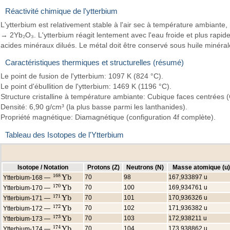
Réactivité chimique de l'ytterbium
L'ytterbium est relativement stable à l'air sec à température ambiante
→ 2Yb₂O₃. L'ytterbium réagit lentement avec l'eau froide et plus rapid
acides minéraux dilués. Le métal doit être conservé sous huile minéra
Caractéristiques thermiques et structurelles (résumé)
Le point de fusion de l'ytterbium: 1097 K (824 °C).
Le point d'ébullition de l'ytterbium: 1469 K (1196 °C).
Structure cristalline à température ambiante: Cubique faces centrées 
Densité: 6,90 g/cm³ (la plus basse parmi les lanthanides).
Propriété magnétique: Diamagnétique (configuration 4f complète).
Tableau des Isotopes de l'Ytterbium
Isotope / Notation
Protons (Z)
Neutrons (N)
Masse atomique (u)
168
Y
b
70
98
167,933897 u
Ytterbium-168 —
168
Y
b
170
Y
b
70
100
169,934761 u
Ytterbium-170 —
170
Y
b
171
Y
b
70
101
170,936326 u
Ytterbium-171 —
171
Y
b
172
Y
b
70
102
171,936382 u
Ytterbium-172 —
172
Y
b
173
Y
b
70
103
172,938211 u
Ytterbium-173 —
173
Y
b
174
Y
b
70
104
173,938862 u
Ytterbium-174 —
174
Y
b