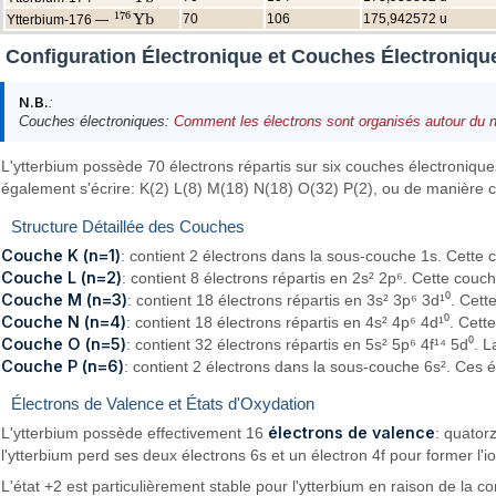
176
Y
b
70
106
175,942572 u
Ytterbium-176 —
176
Y
b
Configuration Électronique et Couches Électronique
N.B.
:
Couches électroniques:
Comment les électrons sont organisés autour du 
L'ytterbium possède 70 électrons répartis sur six couches électroniqu
également s'écrire: K(2) L(8) M(18) N(18) O(32) P(2), ou de manière co
Structure Détaillée des Couches
Couche K (n=1)
: contient 2 électrons dans la sous-couche 1s. Cette c
Couche L (n=2)
: contient 8 électrons répartis en 2s² 2p⁶. Cette cou
Couche M (n=3)
: contient 18 électrons répartis en 3s² 3p⁶ 3d¹⁰. Cet
Couche N (n=4)
: contient 18 électrons répartis en 4s² 4p⁶ 4d¹⁰. Cet
Couche O (n=5)
: contient 32 électrons répartis en 5s² 5p⁶ 4f¹⁴ 5d⁰.
Couche P (n=6)
: contient 2 électrons dans la sous-couche 6s². Ces é
Électrons de Valence et États d'Oxydation
électrons de valence
L'ytterbium possède effectivement 16
: quator
l'ytterbium perd ses deux électrons 6s et un électron 4f pour former l'
L'état +2 est particulièrement stable pour l'ytterbium en raison de la co