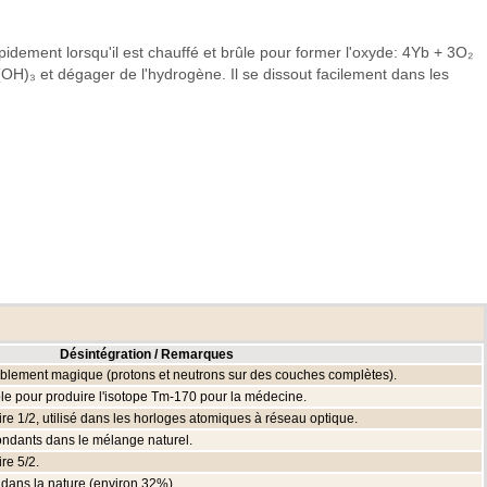
pidement lorsqu'il est chauffé et brûle pour former l'oxyde: 4Yb + 3O₂
(OH)₃ et dégager de l'hydrogène. Il se dissout facilement dans les
Désintégration / Remarques
oublement magique (protons et neutrons sur des couches complètes).
ble pour produire l'isotope Tm-170 pour la médecine.
ire 1/2, utilisé dans les horloges atomiques à réseau optique.
bondants dans le mélange naturel.
re 5/2.
 dans la nature (environ 32%).