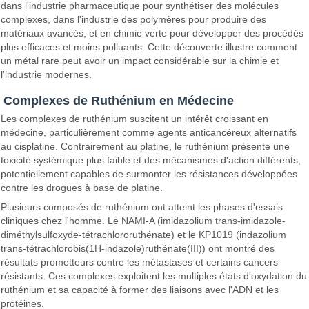
dans l'industrie pharmaceutique pour synthétiser des molécules
complexes, dans l'industrie des polymères pour produire des
matériaux avancés, et en chimie verte pour développer des procédés
plus efficaces et moins polluants. Cette découverte illustre comment
un métal rare peut avoir un impact considérable sur la chimie et
l'industrie modernes.
Complexes de Ruthénium en Médecine
Les complexes de ruthénium suscitent un intérêt croissant en
médecine, particulièrement comme agents anticancéreux alternatifs
au cisplatine. Contrairement au platine, le ruthénium présente une
toxicité systémique plus faible et des mécanismes d'action différents,
potentiellement capables de surmonter les résistances développées
contre les drogues à base de platine.
Plusieurs composés de ruthénium ont atteint les phases d'essais
cliniques chez l'homme. Le NAMI-A (imidazolium trans-imidazole-
diméthylsulfoxyde-tétrachlororuthénate) et le KP1019 (indazolium
trans-tétrachlorobis(1H-indazole)ruthénate(III)) ont montré des
résultats prometteurs contre les métastases et certains cancers
résistants. Ces complexes exploitent les multiples états d'oxydation du
ruthénium et sa capacité à former des liaisons avec l'ADN et les
protéines.