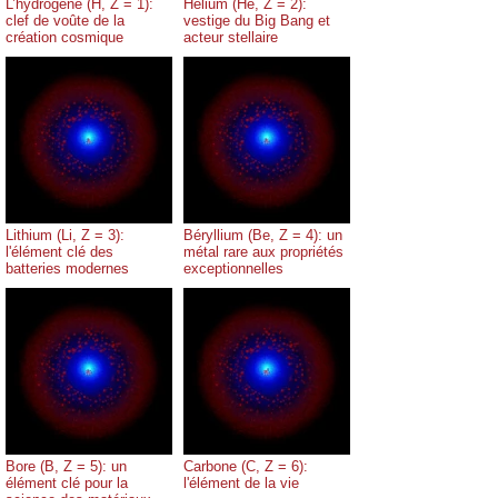
L’hydrogène (H, Z = 1):
Hélium (He, Z = 2):
clef de voûte de la
vestige du Big Bang et
création cosmique
acteur stellaire
Lithium (Li, Z = 3):
Béryllium (Be, Z = 4): un
l'élément clé des
métal rare aux propriétés
batteries modernes
exceptionnelles
Bore (B, Z = 5): un
Carbone (C, Z = 6):
élément clé pour la
l'élément de la vie