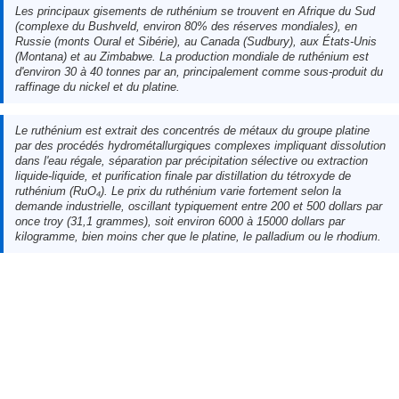
Les principaux gisements de ruthénium se trouvent en Afrique du Sud
(complexe du Bushveld, environ 80% des réserves mondiales), en
Russie (monts Oural et Sibérie), au Canada (Sudbury), aux États-Unis
(Montana) et au Zimbabwe. La production mondiale de ruthénium est
d'environ 30 à 40 tonnes par an, principalement comme sous-produit du
raffinage du nickel et du platine.
Le ruthénium est extrait des concentrés de métaux du groupe platine
par des procédés hydrométallurgiques complexes impliquant dissolution
dans l'eau régale, séparation par précipitation sélective ou extraction
liquide-liquide, et purification finale par distillation du tétroxyde de
ruthénium (RuO₄). Le prix du ruthénium varie fortement selon la
demande industrielle, oscillant typiquement entre 200 et 500 dollars par
once troy (31,1 grammes), soit environ 6000 à 15000 dollars par
kilogramme, bien moins cher que le platine, le palladium ou le rhodium.