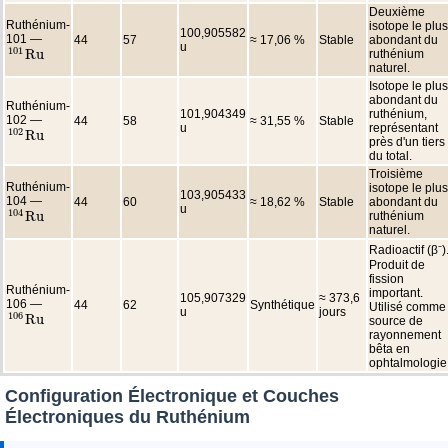
Deuxième
Ruthénium-
isotope le plus
100,905582
101 —
44
57
≈ 17,06 %
Stable
abondant du
u
101
R
u
ruthénium
101
R
u
naturel.
Isotope le plus
abondant du
Ruthénium-
101,904349
ruthénium,
102 —
44
58
≈ 31,55 %
Stable
u
représentant
102
R
u
102
R
u
près d'un tiers
du total.
Troisième
Ruthénium-
isotope le plus
103,905433
104 —
44
60
≈ 18,62 %
Stable
abondant du
u
104
R
u
ruthénium
104
R
u
naturel.
Radioactif (β⁻)
Produit de
fission
Ruthénium-
important.
105,907329
≈ 373,6
106 —
44
62
Synthétique
Utilisé comme
u
jours
106
R
u
source de
106
R
u
rayonnement
bêta en
ophtalmologie
Configuration Électronique et Couches
Électroniques du Ruthénium