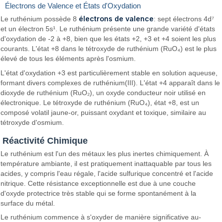
Électrons de Valence et États d'Oxydation
électrons de valence
Le ruthénium possède 8
: sept électrons 4d⁷
et un électron 5s¹. Le ruthénium présente une grande variété d'états
d'oxydation de -2 à +8, bien que les états +2, +3 et +4 soient les plus
courants. L'état +8 dans le tétroxyde de ruthénium (RuO₄) est le plus
élevé de tous les éléments après l'osmium.
L'état d'oxydation +3 est particulièrement stable en solution aqueuse,
formant divers complexes de ruthénium(III). L'état +4 apparaît dans le
dioxyde de ruthénium (RuO₂), un oxyde conducteur noir utilisé en
électronique. Le tétroxyde de ruthénium (RuO₄), état +8, est un
composé volatil jaune-or, puissant oxydant et toxique, similaire au
tétroxyde d'osmium.
Réactivité Chimique
Le ruthénium est l'un des métaux les plus inertes chimiquement. À
température ambiante, il est pratiquement inattaquable par tous les
acides, y compris l'eau régale, l'acide sulfurique concentré et l'acide
nitrique. Cette résistance exceptionnelle est due à une couche
d'oxyde protectrice très stable qui se forme spontanément à la
surface du métal.
Le ruthénium commence à s'oxyder de manière significative au-