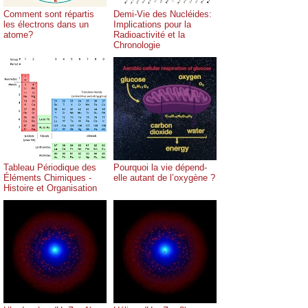
Comment sont répartis
Demi-Vie des Nucléides:
les électrons dans un
Implications pour la
atome?
Radioactivité et la
Chronologie
Tableau Périodique des
Pourquoi la vie dépend-
Éléments Chimiques -
elle autant de l’oxygène ?
Histoire et Organisation