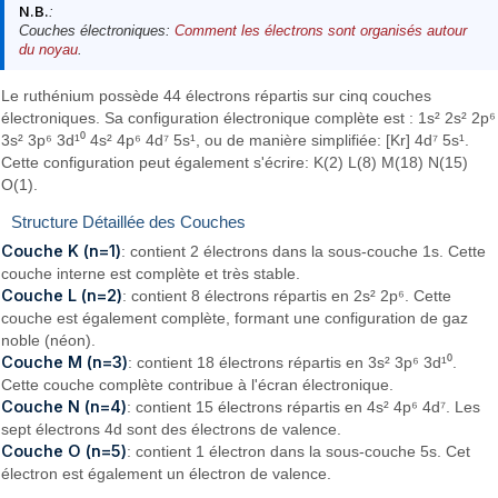
N.B.
:
Couches électroniques:
Comment les électrons sont organisés autour
du noyau
.
Le ruthénium possède 44 électrons répartis sur cinq couches
électroniques. Sa configuration électronique complète est : 1s² 2s² 2p⁶
3s² 3p⁶ 3d¹⁰ 4s² 4p⁶ 4d⁷ 5s¹, ou de manière simplifiée: [Kr] 4d⁷ 5s¹.
Cette configuration peut également s'écrire: K(2) L(8) M(18) N(15)
O(1).
Structure Détaillée des Couches
Couche K (n=1)
: contient 2 électrons dans la sous-couche 1s. Cette
couche interne est complète et très stable.
Couche L (n=2)
: contient 8 électrons répartis en 2s² 2p⁶. Cette
couche est également complète, formant une configuration de gaz
noble (néon).
Couche M (n=3)
: contient 18 électrons répartis en 3s² 3p⁶ 3d¹⁰.
Cette couche complète contribue à l'écran électronique.
Couche N (n=4)
: contient 15 électrons répartis en 4s² 4p⁶ 4d⁷. Les
sept électrons 4d sont des électrons de valence.
Couche O (n=5)
: contient 1 électron dans la sous-couche 5s. Cet
électron est également un électron de valence.