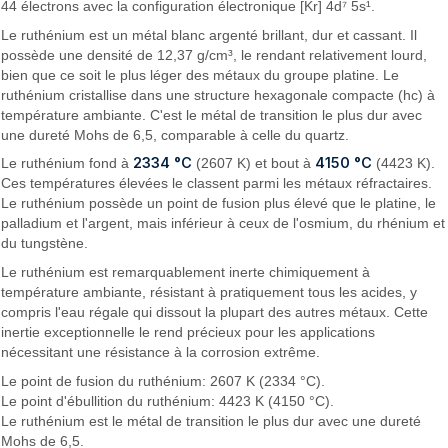
44 électrons avec la configuration électronique [Kr] 4d⁷ 5s¹.
Le ruthénium est un métal blanc argenté brillant, dur et cassant. Il
possède une densité de 12,37 g/cm³, le rendant relativement lourd,
bien que ce soit le plus léger des métaux du groupe platine. Le
ruthénium cristallise dans une structure hexagonale compacte (hc) à
température ambiante. C'est le métal de transition le plus dur avec
une dureté Mohs de 6,5, comparable à celle du quartz.
2334 °C
4150 °C
Le ruthénium fond à
(2607 K) et bout à
(4423 K).
Ces températures élevées le classent parmi les métaux réfractaires.
Le ruthénium possède un point de fusion plus élevé que le platine, le
palladium et l'argent, mais inférieur à ceux de l'osmium, du rhénium et
du tungstène.
Le ruthénium est remarquablement inerte chimiquement à
température ambiante, résistant à pratiquement tous les acides, y
compris l'eau régale qui dissout la plupart des autres métaux. Cette
inertie exceptionnelle le rend précieux pour les applications
nécessitant une résistance à la corrosion extrême.
Le point de fusion du ruthénium: 2607 K (2334 °C).
Le point d'ébullition du ruthénium: 4423 K (4150 °C).
Le ruthénium est le métal de transition le plus dur avec une dureté
Mohs de 6,5.