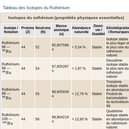
Tableau des Isotopes du Ruthénium
Isotopes du ruthénium (propriétés physiques essentielles)
Masse
Demi-
Isotope /
Protons
Neutrons
Abondance
Désintégratio
atomique
vie /
Notation
(Z)
(N)
naturelle
/ Remarques
(u)
Stabilité
Isotope stable
Ruthénium-
le plus léger e
95,907598
96 —
44
52
≈ 5,54 %
Stable
le plus rare du
u
96
R
u
ruthénium
96
R
u
naturel.
Deuxième
Ruthénium-
isotope stable
97,905287
98 —
44
54
≈ 1,87 %
Stable
le plus rare du
u
98
R
u
ruthénium
98
R
u
naturel.
Troisième
isotope stable
Ruthénium-
en abondance
98,905939
99 —
44
55
≈ 12,76 %
Stable
Produit de
u
99
R
u
transmutation
99
R
u
du technétium
99.
Quatrième
Ruthénium-
isotope stable
99,904219
100 —
44
56
≈ 12,60 %
Stable
en abondance
u
100
R
u
du ruthénium
100
R
u
naturel.