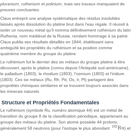
pluranium
,
ruthenium
et
polinium
, mais ses travaux manquaient de
preuves concluantes.
Claus entreprit une analyse systématique des résidus insolubles
laissés après dissolution du platine brut dans l'eau régale. Il réussit à
isoler un nouveau métal qu'il nomma définitivement
ruthénium
du latin
Ruthenia
, nom médiéval de la Russie, rendant hommage à sa patrie.
Claus publia ses résultats détaillés en 1844, établissant sans
ambiguïté les propriétés du ruthénium et sa position comme
quatrième membre du groupe du platine.
Le ruthénium fut le dernier des six métaux du groupe platine à être
découvert, après le platine (connu depuis l'Antiquité sud-américaine),
le palladium (1803), le rhodium (1803), l'osmium (1803) et l'iridium
(1803). Ces six métaux (Ru, Rh, Pd, Os, Ir, Pt) partagent des
propriétés chimiques similaires et se trouvent toujours associés dans
les minerais naturels.
Structure et Propriétés Fondamentales
Le ruthénium (symbole Ru, numéro atomique 44) est un métal de
transition du groupe 8 de la classification périodique, appartenant au
groupe des métaux du platine. Son atome possède 44 protons,
102
R
u
généralement 58 neutrons (pour l'isotope le plus abondant
) et
102
R
u