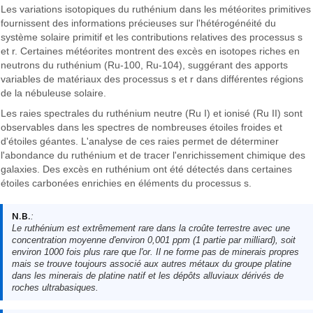
Les variations isotopiques du ruthénium dans les météorites primitives
fournissent des informations précieuses sur l'hétérogénéité du
système solaire primitif et les contributions relatives des processus s
et r. Certaines météorites montrent des excès en isotopes riches en
neutrons du ruthénium (Ru-100, Ru-104), suggérant des apports
variables de matériaux des processus s et r dans différentes régions
de la nébuleuse solaire.
Les raies spectrales du ruthénium neutre (Ru I) et ionisé (Ru II) sont
observables dans les spectres de nombreuses étoiles froides et
d'étoiles géantes. L'analyse de ces raies permet de déterminer
l'abondance du ruthénium et de tracer l'enrichissement chimique des
galaxies. Des excès en ruthénium ont été détectés dans certaines
étoiles carbonées enrichies en éléments du processus s.
N.B.
:
Le ruthénium est extrêmement rare dans la croûte terrestre avec une
concentration moyenne d'environ 0,001 ppm (1 partie par milliard), soit
environ 1000 fois plus rare que l'or. Il ne forme pas de minerais propres
mais se trouve toujours associé aux autres métaux du groupe platine
dans les minerais de platine natif et les dépôts alluviaux dérivés de
roches ultrabasiques.