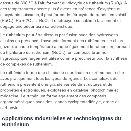
dessus de 800 °C à l'air, formant du dioxyde de ruthénium (RuO₂). À
des températures encore plus élevées en présence d'oxygène ou
d'oxydants puissants, il peut former le tétroxyde de ruthénium volatil
(RuO₄): Ru + 2O₂ → RuO₄. Le tétroxyde se sublime facilement et
dégage une odeur âcre caractéristique.
Le ruthénium peut être dissous par fusion avec des hydroxydes
alcalins en présence d'oxydants, formant des ruthénates. Le chlore
gazeux à haute température attaque également le ruthénium, formant
du trichlorure de ruthénium (RuCl₃), un composé brun-noir
hygroscopique largement utilisé comme précurseur pour la synthèse
de complexes de ruthénium.
Le ruthénium forme une chimie de coordination extrêmement riche
avec pratiquement tous les types de ligands. Les complexes de
ruthénium présentent une grande variété de structures et de
propriétés électroniques, exploitées en catalyse, photochimie et
médecine. Le ruthénium forme également des composés
organométalliques avec des ligands cyclopentadiényle, arène et
carbonyle.
Applications Industrielles et Technologiques du
Ruthénium