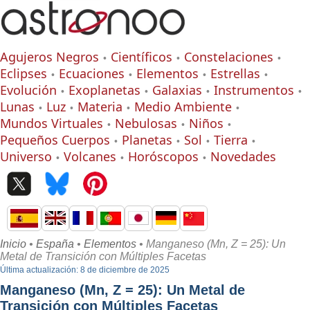
Agujeros Negros
Científicos
Constelaciones
Eclipses
Ecuaciones
Elementos
Estrellas
Evolución
Exoplanetas
Galaxias
Instrumentos
Lunas
Luz
Materia
Medio Ambiente
Mundos Virtuales
Nebulosas
Niños
Pequeños Cuerpos
Planetas
Sol
Tierra
Universo
Volcanes
Horóscopos
Novedades
Inicio
•
España
•
Elementos
• Manganeso (Mn, Z = 25): Un
Metal de Transición con Múltiples Facetas
Última actualización: 8 de diciembre de 2025
Manganeso (Mn, Z = 25): Un Metal de
Transición con Múltiples Facetas