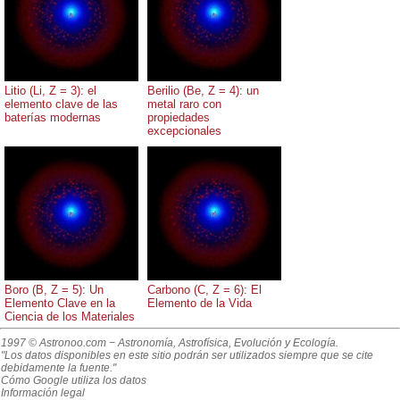
Litio (Li, Z = 3): el
Berilio (Be, Z = 4): un
elemento clave de las
metal raro con
baterías modernas
propiedades
excepcionales
Boro (B, Z = 5): Un
Carbono (C, Z = 6): El
Elemento Clave en la
Elemento de la Vida
Ciencia de los Materiales
1997 © Astronoo.com
− Astronomía, Astrofísica, Evolución y Ecología.
"Los datos disponibles en este sitio podrán ser utilizados siempre que se cite
debidamente la fuente."
Cómo Google utiliza los datos
Información legal