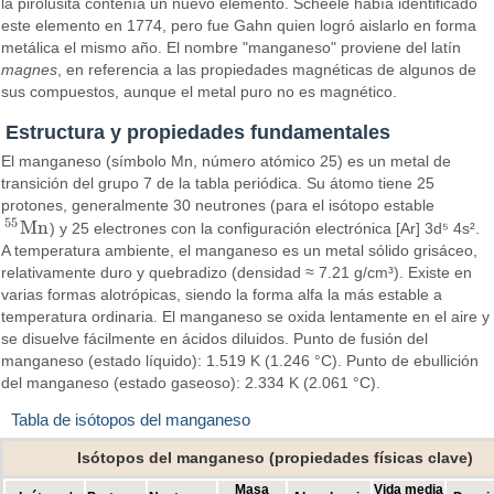
la pirolusita contenía un nuevo elemento. Scheele había identificado
este elemento en 1774, pero fue Gahn quien logró aislarlo en forma
metálica el mismo año. El nombre "manganeso" proviene del latín
magnes
, en referencia a las propiedades magnéticas de algunos de
sus compuestos, aunque el metal puro no es magnético.
Estructura y propiedades fundamentales
El manganeso (símbolo Mn, número atómico 25) es un metal de
transición del grupo 7 de la tabla periódica. Su átomo tiene 25
protones, generalmente 30 neutrones (para el isótopo estable
55
M
n
) y 25 electrones con la configuración electrónica [Ar] 3d⁵ 4s².
55
M
n
A temperatura ambiente, el manganeso es un metal sólido grisáceo,
relativamente duro y quebradizo (densidad ≈ 7.21 g/cm³). Existe en
varias formas alotrópicas, siendo la forma alfa la más estable a
temperatura ordinaria. El manganeso se oxida lentamente en el aire y
se disuelve fácilmente en ácidos diluidos. Punto de fusión del
manganeso (estado líquido): 1.519 K (1.246 °C). Punto de ebullición
del manganeso (estado gaseoso): 2.334 K (2.061 °C).
Tabla de isótopos del manganeso
Isótopos del manganeso (propiedades físicas clave)
Masa
Vida media