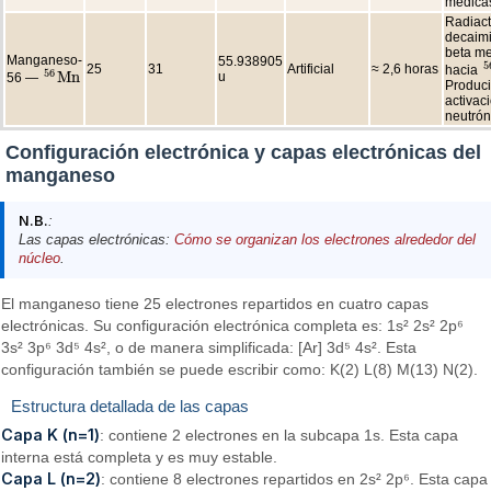
médica
Radiact
decaim
beta m
Manganeso-
55.938905
5
25
31
Artificial
≈ 2,6 horas
hacia
5
56
M
n
u
56 —
56
M
n
Produci
activac
neutrón
Configuración electrónica y capas electrónicas del
manganeso
N.B.
:
Las capas electrónicas:
Cómo se organizan los electrones alrededor del
núcleo
.
El manganeso tiene 25 electrones repartidos en cuatro capas
electrónicas. Su configuración electrónica completa es: 1s² 2s² 2p⁶
3s² 3p⁶ 3d⁵ 4s², o de manera simplificada: [Ar] 3d⁵ 4s². Esta
configuración también se puede escribir como: K(2) L(8) M(13) N(2).
Estructura detallada de las capas
Capa K (n=1)
: contiene 2 electrones en la subcapa 1s. Esta capa
interna está completa y es muy estable.
Capa L (n=2)
: contiene 8 electrones repartidos en 2s² 2p⁶. Esta capa