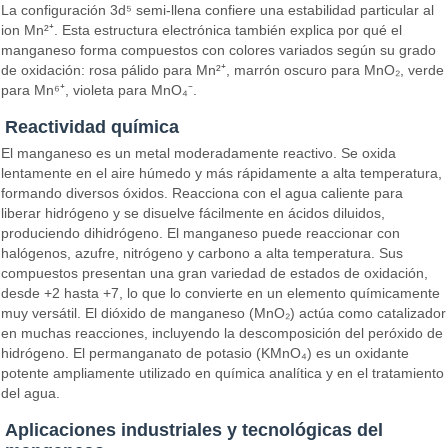
La configuración 3d⁵ semi-llena confiere una estabilidad particular al
ion Mn²⁺. Esta estructura electrónica también explica por qué el
manganeso forma compuestos con colores variados según su grado
de oxidación: rosa pálido para Mn²⁺, marrón oscuro para MnO₂, verde
para Mn⁶⁺, violeta para MnO₄⁻.
Reactividad química
El manganeso es un metal moderadamente reactivo. Se oxida
lentamente en el aire húmedo y más rápidamente a alta temperatura,
formando diversos óxidos. Reacciona con el agua caliente para
liberar hidrógeno y se disuelve fácilmente en ácidos diluidos,
produciendo dihidrógeno. El manganeso puede reaccionar con
halógenos, azufre, nitrógeno y carbono a alta temperatura. Sus
compuestos presentan una gran variedad de estados de oxidación,
desde +2 hasta +7, lo que lo convierte en un elemento químicamente
muy versátil. El dióxido de manganeso (MnO₂) actúa como catalizador
en muchas reacciones, incluyendo la descomposición del peróxido de
hidrógeno. El permanganato de potasio (KMnO₄) es un oxidante
potente ampliamente utilizado en química analítica y en el tratamiento
del agua.
Aplicaciones industriales y tecnológicas del