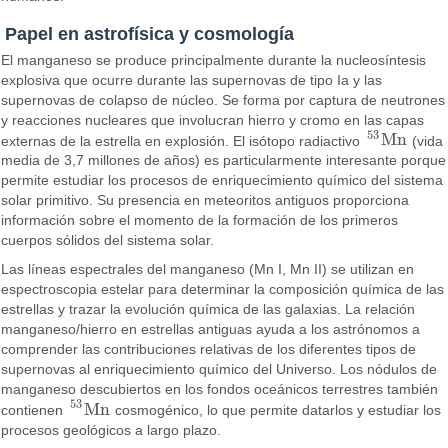
Papel en astrofísica y cosmología
El manganeso se produce principalmente durante la nucleosíntesis
explosiva que ocurre durante las supernovas de tipo Ia y las
supernovas de colapso de núcleo. Se forma por captura de neutrones
y reacciones nucleares que involucran hierro y cromo en las capas
53
M
n
externas de la estrella en explosión. El isótopo radiactivo
(vida
53
M
n
media de 3,7 millones de años) es particularmente interesante porque
permite estudiar los procesos de enriquecimiento químico del sistema
solar primitivo. Su presencia en meteoritos antiguos proporciona
información sobre el momento de la formación de los primeros
cuerpos sólidos del sistema solar.
Las líneas espectrales del manganeso (Mn I, Mn II) se utilizan en
espectroscopia estelar para determinar la composición química de las
estrellas y trazar la evolución química de las galaxias. La relación
manganeso/hierro en estrellas antiguas ayuda a los astrónomos a
comprender las contribuciones relativas de los diferentes tipos de
supernovas al enriquecimiento químico del Universo. Los nódulos de
manganeso descubiertos en los fondos oceánicos terrestres también
53
M
n
contienen
cosmogénico, lo que permite datarlos y estudiar los
53
M
n
procesos geológicos a largo plazo.