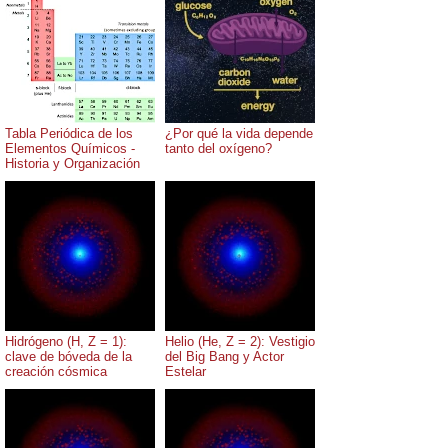
Tabla Periódica de los
¿Por qué la vida depende
Elementos Químicos -
tanto del oxígeno?
Historia y Organización
Hidrógeno (H, Z = 1):
Helio (He, Z = 2): Vestigio
clave de bóveda de la
del Big Bang y Actor
creación cósmica
Estelar