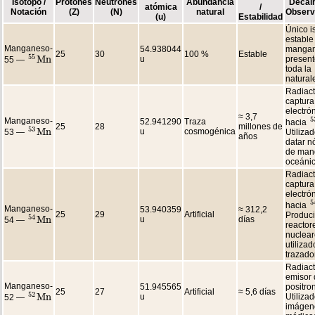
Isótopo /
Protones
Neutrones
Abundancia
Decaim
atómica
/
Notación
(Z)
(N)
natural
Observ
(u)
Estabilidad
Único i
estable
Manganeso-
54.938044
mangan
25
30
100 %
Estable
55
M
n
u
present
55 —
55
M
n
toda la
natural
Radiact
captura
electró
≈ 3,7
5
Manganeso-
52.941290
Traza
hacia
5
25
28
millones de
53
M
n
u
cosmogénica
53 —
Utiliza
53
M
n
años
datar n
de man
oceánic
Radiact
captura
electró
5
hacia
5
Manganeso-
53.940359
≈ 312,2
25
29
Artificial
Produc
54
M
n
u
días
54 —
54
M
n
reactor
nuclear
utiliza
trazador
Radiact
emisor 
Manganeso-
51.945565
positro
25
27
Artificial
≈ 5,6 días
52
M
n
u
Utiliza
52 —
52
M
n
imágen