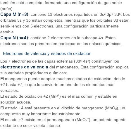
también está completa, formando una configuración de gas noble
(neón).
Capa M (n=3)
: contiene 13 electrones repartidos en 3s² 3p⁶ 3d⁵. Los
orbitales 3s y 3p están completos, mientras que los orbitales 3d están
semi-llenos con 5 electrones, una configuración particularmente
estable.
Capa N (n=4)
: contiene 2 electrones en la subcapa 4s. Estos
electrones son los primeros en participar en los enlaces químicos.
Electrones de valencia y estados de oxidación
Los 7 electrones de las capas externas (3d⁵ 4s²) constituyen los
electrones de valencia
del manganeso. Esta configuración explica
sus variadas propiedades químicas:
El manganeso puede adoptar muchos estados de oxidación, desde
+2 hasta +7, lo que lo convierte en uno de los elementos más
versátiles.
El estado de oxidación +2 (Mn²⁺) es el más común y estable en
solución acuosa.
El estado +4 está presente en el dióxido de manganeso (MnO₂), un
compuesto muy importante industrialmente.
El estado +7 existe en el permanganato (MnO₄⁻), un potente agente
oxidante de color violeta intenso.