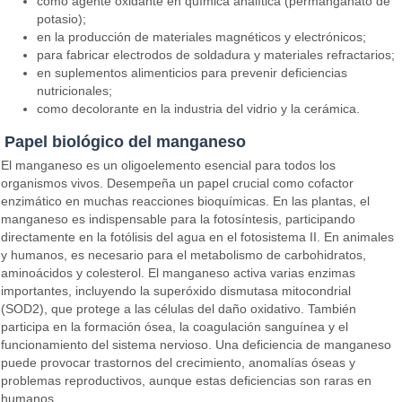
como agente oxidante en química analítica (permanganato de
potasio);
en la producción de materiales magnéticos y electrónicos;
para fabricar electrodos de soldadura y materiales refractarios;
en suplementos alimenticios para prevenir deficiencias
nutricionales;
como decolorante en la industria del vidrio y la cerámica.
Papel biológico del manganeso
El manganeso es un oligoelemento esencial para todos los
organismos vivos. Desempeña un papel crucial como cofactor
enzimático en muchas reacciones bioquímicas. En las plantas, el
manganeso es indispensable para la fotosíntesis, participando
directamente en la fotólisis del agua en el fotosistema II. En animales
y humanos, es necesario para el metabolismo de carbohidratos,
aminoácidos y colesterol. El manganeso activa varias enzimas
importantes, incluyendo la superóxido dismutasa mitocondrial
(SOD2), que protege a las células del daño oxidativo. También
participa en la formación ósea, la coagulación sanguínea y el
funcionamiento del sistema nervioso. Una deficiencia de manganeso
puede provocar trastornos del crecimiento, anomalías óseas y
problemas reproductivos, aunque estas deficiencias son raras en
humanos.