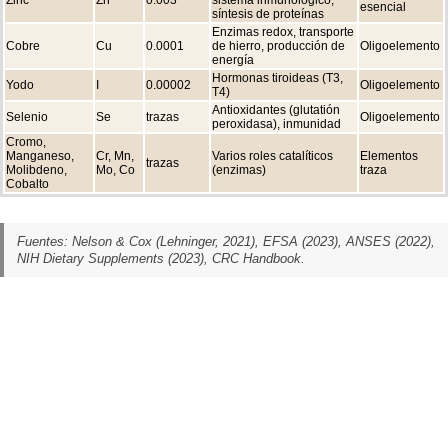
esencial
síntesis de proteínas
Enzimas redox, transporte
Cobre
Cu
0.0001
de hierro, producción de
Oligoelemento
energía
Hormonas tiroideas (T3,
Yodo
I
0.00002
Oligoelemento
T4)
Antioxidantes (glutatión
Selenio
Se
trazas
Oligoelemento
peroxidasa), inmunidad
Cromo,
Manganeso,
Cr, Mn,
Varios roles catalíticos
Elementos
trazas
Molibdeno,
Mo, Co
(enzimas)
traza
Cobalto
Fuentes: Nelson & Cox (Lehninger, 2021), EFSA (2023), ANSES (2022),
NIH Dietary Supplements (2023), CRC Handbook.