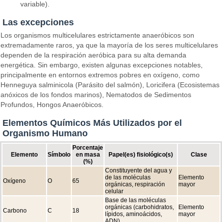
variable).
Las excepciones
Los organismos multicelulares estrictamente anaeróbicos son
extremadamente raros, ya que la mayoría de los seres multicelulares
dependen de la respiración aeróbica para su alta demanda
energética. Sin embargo, existen algunas excepciones notables,
principalmente en entornos extremos pobres en oxígeno, como
Henneguya salminicola (Parásito del salmón), Loricifera (Ecosistemas
anóxicos de los fondos marinos), Nematodos de Sedimentos
Profundos, Hongos Anaeróbicos.
Elementos Químicos Más Utilizados por el
Organismo Humano
Porcentaje
Elemento
Símbolo
en masa
Papel(es) fisiológico(s)
Clase
(%)
Constituyente del agua y
de las moléculas
Elemento
Oxígeno
O
65
orgánicas, respiración
mayor
celular
Base de las moléculas
orgánicas (carbohidratos,
Elemento
Carbono
C
18
lípidos, aminoácidos,
mayor
ADN)