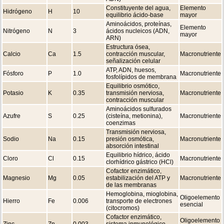
Constituyente del agua,
Elemento
Hidrógeno
H
10
equilibrio ácido-base
mayor
Aminoácidos, proteínas,
Elemento
Nitrógeno
N
3
ácidos nucleicos (ADN,
mayor
ARN)
Estructura ósea,
Calcio
Ca
1.5
contracción muscular,
Macronutriente
señalización celular
ATP, ADN, huesos,
Fósforo
P
1.0
Macronutriente
fosfolípidos de membrana
Equilibrio osmótico,
Potasio
K
0.35
transmisión nerviosa,
Macronutriente
contracción muscular
Aminoácidos sulfurados
Azufre
S
0.25
(cisteína, metionina),
Macronutriente
coenzimas
Transmisión nerviosa,
Sodio
Na
0.15
presión osmótica,
Macronutriente
absorción intestinal
Equilibrio hídrico, ácido
Cloro
Cl
0.15
Macronutriente
clorhídrico gástrico (HCl)
Cofactor enzimático,
Magnesio
Mg
0.05
estabilización del ATP y
Macronutriente
de las membranas
Hemoglobina, mioglobina,
Oligoelemento
Hierro
Fe
0.006
transporte de electrones
esencial
(citocromos)
Cofactor enzimático,
Oligoelemento
Zinc
Zn
0.003
sistema inmunológico,