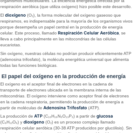
organismos multicelulares. La eficiencia energética ofrecida por la
respiración aeróbica (que utiliza oxígeno) hizo posible este desarrollo.
dioxígeno
El
(O₂), la forma molecular del oxígeno gaseoso que
respiramos, es indispensable para la mayoría de los organismos vivos
porque desempeña un papel central en la producción de energía
Respiración Celular Aeróbica
celular. Este proceso, llamado
, se
lleva a cabo principalmente en las mitocondrias de las células
eucariotas.
Sin oxígeno, nuestras células no podrían producir eficientemente ATP
(adenosina trifosfato), la molécula energética universal que alimenta
todas las funciones biológicas.
El papel del oxígeno en la producción de energía
El oxígeno es el aceptor final de electrones en la cadena de
transporte de electrones ubicada en la membrana interna de las
mitocondrias. El oxígeno interviene como aceptor final de electrones
en la cadena respiratoria, permitiendo la producción de energía a
Adenosina Trifosfato
partir de moléculas de
(ATP).
ATP
glucosa
La producción de
(C₁₀H₁₆N₅O₁₃P₃) a partir de
dioxígeno
(C₆H₁₂O₆) y
(O₂) es un proceso complejo llamado
respiración celular aeróbica (30-38 ATP producidos por glucólisis). Sin