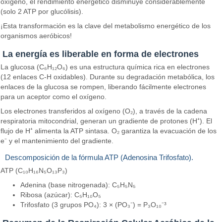
oxígeno, el rendimiento energético disminuye considerablemente
(solo 2 ATP por glucólisis).
¡Esta transformación es la clave del metabolismo energético de los
organismos aeróbicos!
La energía es liberable en forma de electrones
La glucosa (C₆H₁₂O₆) es una estructura química rica en electrones
(12 enlaces C-H oxidables). Durante su degradación metabólica, los
enlaces de la glucosa se rompen, liberando fácilmente electrones
para un aceptor como el oxígeno.
Los electrones transferidos al oxígeno (O₂), a través de la cadena
respiratoria mitocondrial, generan un gradiente de protones (H⁺). El
flujo de H⁺ alimenta la ATP sintasa. O₂ garantiza la evacuación de los
e⁻ y el mantenimiento del gradiente.
Descomposición de la fórmula ATP (Adenosina Trifosfato).
ATP (C₁₀H₁₆N₅O₁₃P₃)
Adenina (base nitrogenada): C₅H₅N₅
Ribosa (azúcar): C₅H₁₀O₅
Trifosfato (3 grupos PO₄): 3 × (PO₃⁻) = P₃O₁₀⁻³