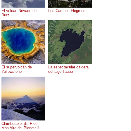
El volcán Nevado del
Los Campos Flégreos
Ruíz
El supervolcán de
La espectacular caldera
Yellowstone
del lago Taupo
Chimborazo: ¡El Pico
Más Alto del Planeta!!