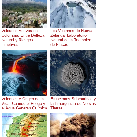
Volcanes Activos de
Los Volcanes de Nueva
Colombia: Entre Belleza
Zelanda: Laboratorio
Natural y Riesgos
Natural de la Tectónica
Eruptivos
de Placas
Volcanes y Origen de la
Erupciones Submarinas y
Vida: Cuando el Fuego y
la Emergencia de Nuevas
el Agua Generan Química
Tierras