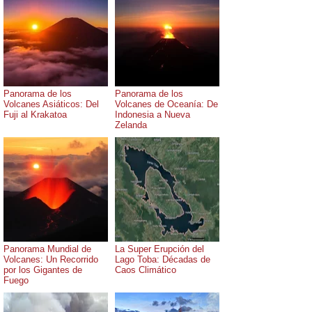
Panorama de los
Panorama de los
Volcanes Asiáticos: Del
Volcanes de Oceanía: De
Fuji al Krakatoa
Indonesia a Nueva
Zelanda
Panorama Mundial de
La Super Erupción del
Volcanes: Un Recorrido
Lago Toba: Décadas de
por los Gigantes de
Caos Climático
Fuego