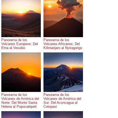
Panorama de los
Panorama de los
Volcanes Europeos: Del
Volcanes Africanos: Del
Etna al Vesubio
Kilimanjaro al Nyiragongo
Panorama de los
Panorama de los
Volcanes de América del
Volcanes de América del
Norte: Del Monte Santa
Sur: Del Aconcagua al
Helena al Popocatépetl
Cotopaxi