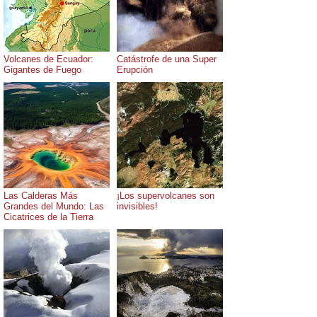
Volcanes de Ecuador:
Catástrofe de una Super
Gigantes de Fuego
Erupción
Las Calderas Más
¡Los supervolcanes son
Grandes del Mundo: Las
invisibles!
Cicatrices de la Tierra