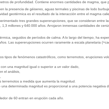
lómetros de profundidad. Contiene enormes cantidades de magma, que 
en la presencia de géiseres, aguas termales y piscinas de lodo burbuj
ividad geotérmica es el resultado de la interacción entre el magma cal
perimentado tres grandes supererupciones, que se consideran entre las
1,3 millones y 640.000 años. Arrojaron inmensas cantidades de cenizas
otérmica, seguidos de períodos de calma. A lo largo del tiempo, ha exp
 años. Las supererupciones ocurren raramente a escala planetaria (≈c
os tipos de fenómenos catastróficos, como terremotos, erupciones vol
s con una magnitud igual o superior a un valor dado,
n el análisis,
,
 los terremotos a medida que aumenta la magnitud.
de una determinada magnitud es proporcional a una potencia negativa d
ededor de 60 entran en erupción cada año.