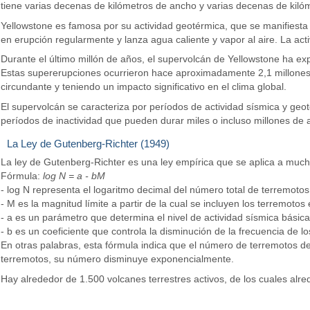
tiene varias decenas de kilómetros de ancho y varias decenas de ki
Yellowstone es famosa por su actividad geotérmica, que se manifiesta 
en erupción regularmente y lanza agua caliente y vapor al aire. La act
Durante el último millón de años, el supervolcán de Yellowstone ha ex
Estas supererupciones ocurrieron hace aproximadamente 2,1 millones, 
circundante y teniendo un impacto significativo en el clima global.
El supervolcán se caracteriza por períodos de actividad sísmica y ge
períodos de inactividad que pueden durar miles o incluso millones de
La Ley de Gutenberg-Richter (1949)
La ley de Gutenberg-Richter es una ley empírica que se aplica a much
Fórmula:
log N = a - bM
- log N representa el logaritmo decimal del número total de terremoto
- M es la magnitud límite a partir de la cual se incluyen los terremotos e
- a es un parámetro que determina el nivel de actividad sísmica básica
- b es un coeficiente que controla la disminución de la frecuencia de
En otras palabras, esta fórmula indica que el número de terremotos 
terremotos, su número disminuye exponencialmente.
Hay alrededor de 1.500 volcanes terrestres activos, de los cuales alr