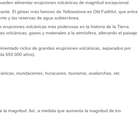
pueden alimentar erupciones volcánicas de magnitud excepcional.
eante. El géiser más famoso de Yellowstone es Old Faithful, que entra
iente y las reservas de agua subterránea.
 erupciones volcánicas más poderosas en la historia de la Tierra.
 volcánicas, gases y materiales a la atmósfera, alterando el paisaje
erimentado ciclos de grandes erupciones volcánicas, separados por
ada 650.000 años).
cánicas, inundaciones, huracanes, tsunamis, avalanchas, etc.
e la magnitud. Así, a medida que aumenta la magnitud de los