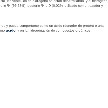
to, los vehículos de hidrógeno se están desarrollando, y el hidrógeno
otio ¹H (99,98%), deuterio ²H o D (0,02%, utilizado como trazador y
ruros y puede comportarse como un ácido (donador de protón) o una
ácido
como
, y en la hidrogenación de compuestos orgánicos