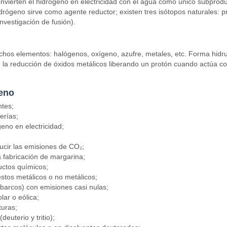
nvierten el hidrógeno en electricidad con el agua como único subproduc
rógeno sirve como agente reductor; existen tres isótopos naturales: pr
 investigación de fusión).
chos elementos: halógenos, oxígeno, azufre, metales, etc. Forma hid
en la reducción de óxidos metálicos liberando un protón cuando actúa 
geno
ntes;
erías;
eno en electricidad;
cir las emisiones de CO₂;
a fabricación de margarina;
ductos químicos;
tos metálicos o no metálicos;
barcos) con emisiones casi nulas;
ar o eólica;
turas;
euterio y tritio);