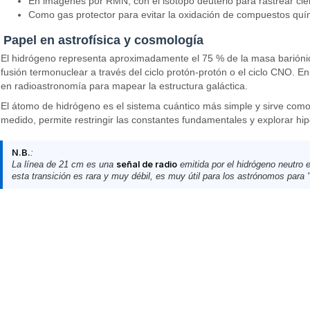
En imágenes por RMN, con el isótopo deuterio para rastrear cie
Como gas protector para evitar la oxidación de compuestos quí
Papel en astrofísica y cosmología
El hidrógeno representa aproximadamente el 75 % de la masa bariónica
fusión termonuclear a través del ciclo protón-protón o el ciclo CNO. E
en radioastronomía para mapear la estructura galáctica.
El átomo de hidrógeno es el sistema cuántico más simple y sirve como
medido, permite restringir las constantes fundamentales y explorar hip
N.B.
:
La línea de 21 cm es una
señal de radio
emitida por el hidrógeno neutro e
esta transición es rara y muy débil, es muy útil para los astrónomos para "