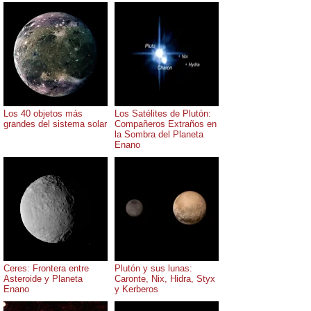
Los 40 objetos más
Los Satélites de Plutón:
grandes del sistema solar
Compañeros Extraños en
la Sombra del Planeta
Enano
Ceres: Frontera entre
Plutón y sus lunas:
Asteroide y Planeta
Caronte, Nix, Hidra, Styx
Enano
y Kerberos