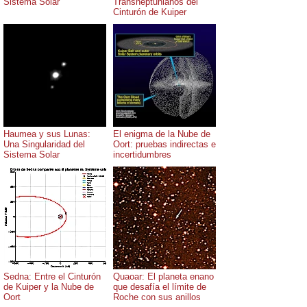
Sistema Solar
Transneptunianos del
Cinturón de Kuiper
Haumea y sus Lunas:
El enigma de la Nube de
Una Singularidad del
Oort: pruebas indirectas e
Sistema Solar
incertidumbres
Sedna: Entre el Cinturón
Quaoar: El planeta enano
de Kuiper y la Nube de
que desafía el límite de
Oort
Roche con sus anillos