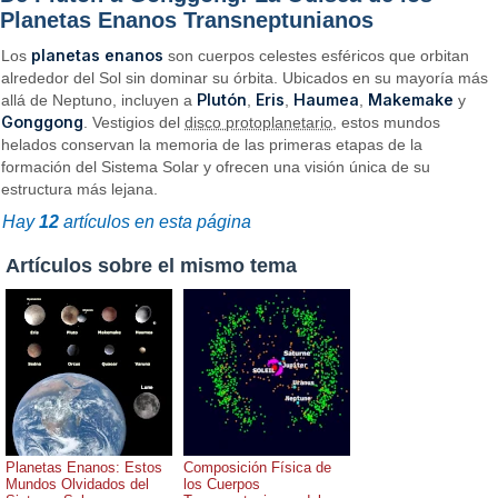
Planetas Enanos Transneptunianos
planetas enanos
Los
son cuerpos celestes esféricos que orbitan
alrededor del Sol sin dominar su órbita. Ubicados en su mayoría más
Plutón
Eris
Haumea
Makemake
allá de Neptuno, incluyen a
,
,
,
y
Gonggong
. Vestigios del
disco protoplanetario
, estos mundos
helados conservan la memoria de las primeras etapas de la
formación del Sistema Solar y ofrecen una visión única de su
estructura más lejana.
Hay
12
artículos en esta página
Artículos sobre el mismo tema
Planetas Enanos: Estos
Composición Física de
Mundos Olvidados del
los Cuerpos