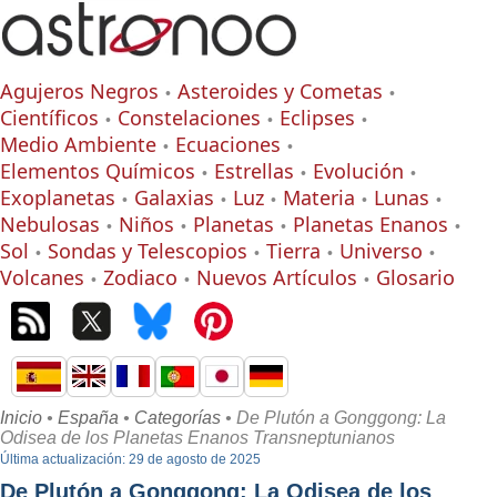
Agujeros Negros
Asteroides y Cometas
Científicos
Constelaciones
Eclipses
Medio Ambiente
Ecuaciones
Elementos Químicos
Estrellas
Evolución
Exoplanetas
Galaxias
Luz
Materia
Lunas
Nebulosas
Niños
Planetas
Planetas Enanos
Sol
Sondas y Telescopios
Tierra
Universo
Volcanes
Zodiaco
Nuevos Artículos
Glosario
Inicio
•
España
•
Categorías
• De Plutón a Gonggong: La
Odisea de los Planetas Enanos Transneptunianos
Última actualización: 29 de agosto de 2025
De Plutón a Gonggong: La Odisea de los