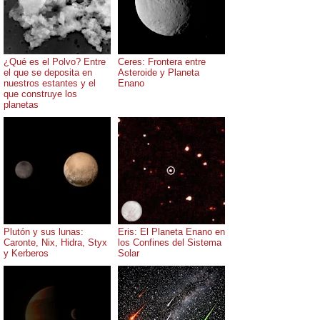
¿Qué es el Polvo? Entre
Ceres: Frontera entre
el que se deposita en
Asteroide y Planeta
nuestros estantes y el
Enano
que construye los
planetas
Plutón y sus lunas:
Eris: El Planeta Enano en
Caronte, Nix, Hidra, Styx
los Confines del Sistema
y Kerberos
Solar