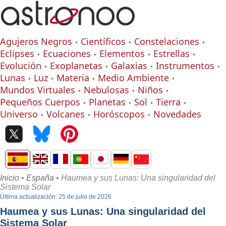
Agujeros Negros
Científicos
Constelaciones
Eclipses
Ecuaciones
Elementos
Estrellas
Evolución
Exoplanetas
Galaxias
Instrumentos
Lunas
Luz
Materia
Medio Ambiente
Mundos Virtuales
Nebulosas
Niños
Pequeños Cuerpos
Planetas
Sol
Tierra
Universo
Volcanes
Horóscopos
Novedades
Inicio
•
España
• Haumea y sus Lunas: Una singularidad del
Sistema Solar
Última actualización: 25 de julio de 2026
Haumea y sus Lunas: Una singularidad del
Sistema Solar