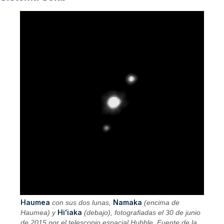
Haumea
Namaka
con sus dos lunas,
(encima de
Hiʻiaka
Haumea) y
(debajo), fotografiadas el 30 de junio
de 2015 por el telescopio espacial Hubble. Fuente de la