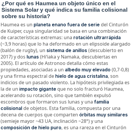
¿Por qué es Haumea un objeto único en el
Sistema Solar y qué indica su familia colisional
sobre su historia?
Haumea es un
del Cinturón
planeta enano fuera de serie
de Kuiper, cuya singularidad se basa en una combinación
de características extremas: una
rotación ultrarrápida
(~3,9 horas) que lo ha deformado en un elipsoide alargado
(balón de rugby), un
(descubierto en
sistema de anillos
2017) y dos
(Hiʻiaka y Namaka, descubiertas en
lunas
2005). El artículo de Astronoo detalla cómo estas
propiedades, asociadas a un
(0,7-0,8)
albedo muy elevado
y una firma espectral de
, son
hielo de agua cristalina
indicios de un pasado violento. La hipótesis privilegiada es
la de un
que no solo fracturó Haumea,
impacto gigante
acelerando su rotación, sino que también expulsó
escombros que formaron sus lunas y una
familia
de objetos. Esta familia, compuesta por una
colisional
decena de cuerpos que comparten
órbitas muy similares
(semieje mayor ~43 UA, inclinación ~28°) y una
, es una rareza en el Cinturón
composición de hielo puro