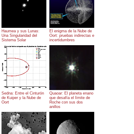
Haumea y sus Lunas:
El enigma de la Nube de
Una Singularidad del
Oort: pruebas indirectas e
Sistema Solar
incertidumbres
Sedna: Entre el Cinturón
Quaoar: El planeta enano
de Kuiper y la Nube de
que desafía el límite de
Oort
Roche con sus dos
anillos