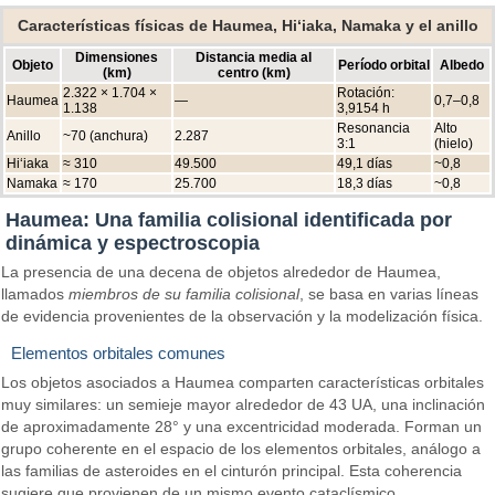
Características físicas de Haumea, Hiʻiaka, Namaka y el anillo
Dimensiones
Distancia media al
Objeto
Período orbital
Albedo
(km)
centro (km)
2.322 × 1.704 ×
Rotación:
Haumea
—
0,7–0,8
1.138
3,9154 h
Resonancia
Alto
Anillo
~70 (anchura)
2.287
3:1
(hielo)
Hiʻiaka
≈ 310
49.500
49,1 días
~0,8
Namaka
≈ 170
25.700
18,3 días
~0,8
Haumea: Una familia colisional identificada por
dinámica y espectroscopia
La presencia de una decena de objetos alrededor de Haumea,
llamados
miembros de su familia colisional
, se basa en varias líneas
de evidencia provenientes de la observación y la modelización física.
Elementos orbitales comunes
Los objetos asociados a Haumea comparten características orbitales
muy similares: un semieje mayor alrededor de 43 UA, una inclinación
de aproximadamente 28° y una excentricidad moderada. Forman un
grupo coherente en el espacio de los elementos orbitales, análogo a
las familias de asteroides en el cinturón principal. Esta coherencia
sugiere que provienen de un mismo evento cataclísmico,