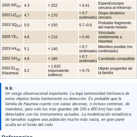
Espectroscopia
2005 RR
4.3
≈ 252
≈ 0.41
43
cercana al infrarrojo
≈ 0.7
Grupo dinámico
2003 UZ
4.7
≈ 170
117
(estimado)
cercano
Probable fragmento
2003 SQ
5.0
≈ 150
0.7–0.8
317
del manto helado
Vinculado
2009 YE
4.6
≈ 210
≈ 0.40
orbitalmente a
7
Haumea
≈ 0.7
Miembro posible (no
2003 HX
5.1
≈ 140
56
(estimado)
confirmado)
≈ 0.7
2002 GH
4.6
≈ 180
Candidato compatible
32
(estimado)
≈ 1.620
2003 EL
Objeto progenitor de
61
0.2
(equivalente
≈ 0.75
la familia
(Haumea)
esférico)
N.B.
:
Un sesgo observacional importante: La baja luminosidad intrínseca de
estos objetos limita fuertemente su detección. Es probable que la
familia de Haumea cuente con varias decenas, o incluso centenas, de
miembros, pero solo los más grandes (de 100 a 400 km) han sido
detectados con los instrumentos actuales. La modelización estadística
de tamaños sugiere una población mucho más vasta, en gran parte
oculta en el fondo del cielo.