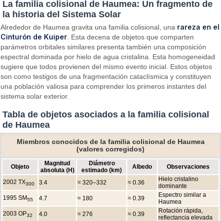
La familia colisional de Haumea: Un fragmento de
la historia del Sistema Solar
rareza en el
Alrededor de Haumea gravita una familia colisional, una
Cinturón de Kuiper
. Esta decena de objetos que comparten
parámetros orbitales similares presenta también una composición
espectral dominada por hielo de agua cristalina. Esta homogeneidad
sugiere que todos provienen del mismo evento inicial. Estos objetos
son como testigos de una fragmentación cataclísmica y constituyen
una población valiosa para comprender los primeros instantes del
sistema solar exterior.
Tabla de objetos asociados a la familia colisional
de Haumea
Miembros conocidos de la familia colisional de Haumea
(valores corregidos)
Magnitud
Diámetro
Objeto
Albedo
Observaciones
absoluta (H)
estimado (km)
Hielo cristalino
2002 TX
3.4
≈ 320–332
≈ 0.36
300
dominante
Espectro similar a
1995 SM
4.7
≈ 180
≈ 0.39
55
Haumea
Rotación rápida,
2003 OP
4.0
≈ 276
≈ 0.39
32
reflectancia elevada