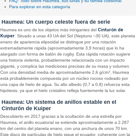
FAQ: Todo sobre Haumea, sus lunas y su familia colisional
Para explorar en esta categoría
Haumea: Un cuerpo celeste fuera de serie
Cinturón de
Haumea es uno de los objetos más intrigantes del
Kuiper
. Situado a unas 43 UA del Sol (Neptuno ~30 UA), este planeta
enano de apariencia elipsoidal se distingue por una rotación
extremadamente rápida (aproximadamente 3,9 horas) que lo ha
alargado con forma de balón de rugby. Esta rápida rotación sugiere
una historia violenta, probablemente relacionada con un impacto
gigante, y complica las mediciones precisas de su masa y volumen.
Con una densidad media de aproximadamente 2,6 g/cm³, Haumea
está probablemente compuesta por un núcleo rocoso rodeado por
una capa de hielo de agua. Su alto albedo (0,7 a 0,8) refuerza esta
hipótesis, ya que el hielo cristalino refleja fuertemente la luz solar.
Haumea: Un sistema de anillos estable en el
Cinturón de Kuiper
Descubierto en 2017 gracias a la ocultación de una estrella por
Haumea, el anillo ecuatorial se extiende aproximadamente a 2.287
km del centro del planeta enano, con una anchura de unos 70 km.
Este disco de partículas de hielo sigue el ecuador, coherente con la