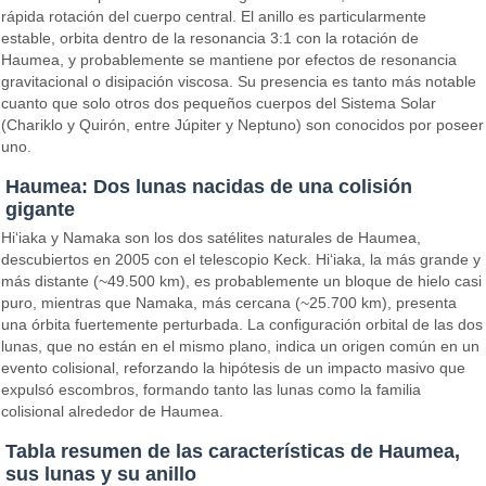
rápida rotación del cuerpo central. El anillo es particularmente
estable, orbita dentro de la resonancia 3:1 con la rotación de
Haumea, y probablemente se mantiene por efectos de resonancia
gravitacional o disipación viscosa. Su presencia es tanto más notable
cuanto que solo otros dos pequeños cuerpos del Sistema Solar
(Chariklo y Quirón, entre Júpiter y Neptuno) son conocidos por poseer
uno.
Haumea: Dos lunas nacidas de una colisión
gigante
Hiʻiaka y Namaka son los dos satélites naturales de Haumea,
descubiertos en 2005 con el telescopio Keck. Hiʻiaka, la más grande y
más distante (~49.500 km), es probablemente un bloque de hielo casi
puro, mientras que Namaka, más cercana (~25.700 km), presenta
una órbita fuertemente perturbada. La configuración orbital de las dos
lunas, que no están en el mismo plano, indica un origen común en un
evento colisional, reforzando la hipótesis de un impacto masivo que
expulsó escombros, formando tanto las lunas como la familia
colisional alrededor de Haumea.
Tabla resumen de las características de Haumea,
sus lunas y su anillo