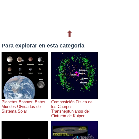
⬆
Para explorar en esta categoría
Planetas Enanos: Estos
Composición Física de
Mundos Olvidados del
los Cuerpos
Sistema Solar
Transneptunianos del
Cinturón de Kuiper