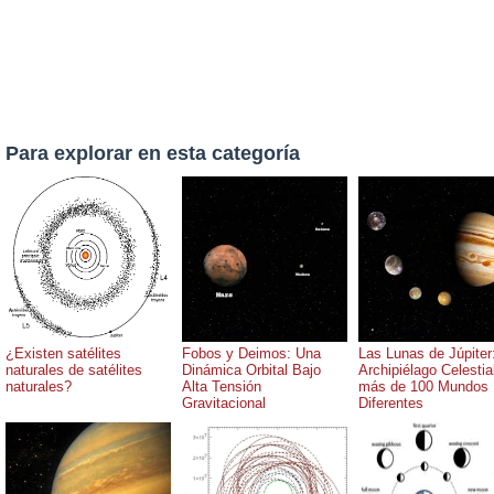
Para explorar en esta categoría
¿Existen satélites
Fobos y Deimos: Una
Las Lunas de Júpiter
naturales de satélites
Dinámica Orbital Bajo
Archipiélago Celestia
naturales?
Alta Tensión
más de 100 Mundos
Gravitacional
Diferentes