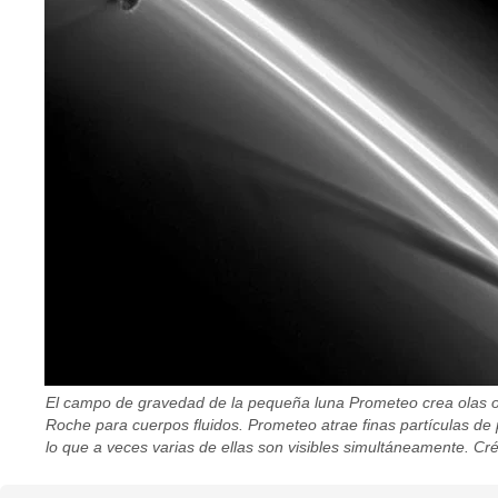
El campo de gravedad de la pequeña luna Prometeo crea olas oscur
Roche para cuerpos fluidos. Prometeo atrae finas partículas de
lo que a veces varias de ellas son visibles simultáneamente. C