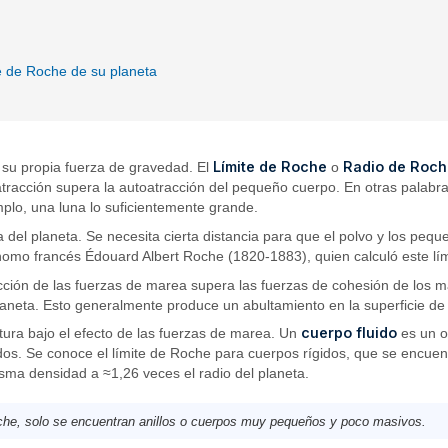
te de Roche de su planeta
Límite de Roche
Radio de Roc
 su propia fuerza de gravedad. El
o
tracción supera la autoatracción del pequeño cuerpo. En otras palabras
mplo, una luna lo suficientemente grande.
 del planeta. Se necesita cierta distancia para que el polvo y los pe
nomo francés Édouard Albert Roche (1820-1883), quien calculó este lím
ión de las fuerzas de marea supera las fuerzas de cohesión de los mate
planeta. Esto generalmente produce un abultamiento en la superficie de 
cuerpo fluido
tura bajo el efecto de las fuerzas de marea. Un
es un o
os. Se conoce el límite de Roche para cuerpos rígidos, que se encuen
sma densidad a ≈1,26 veces el radio del planeta.
Roche, solo se encuentran anillos o cuerpos muy pequeños y poco masivos.