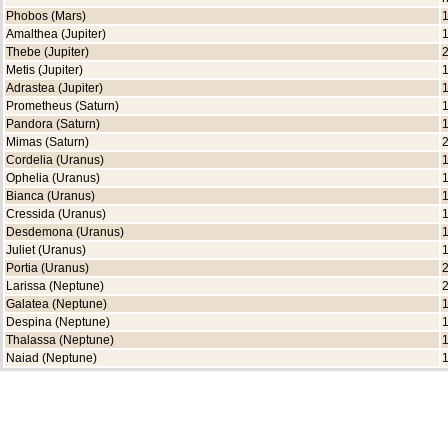
Phobos (Mars)
1
Amalthea (Jupiter)
1
Thebe (Jupiter)
2
Metis (Jupiter)
1
Adrastea (Jupiter)
1
Prometheus (Saturn)
1
Pandora (Saturn)
1
Mimas (Saturn)
2
Cordelia (Uranus)
1
Ophelia (Uranus)
1
Bianca (Uranus)
1
Cressida (Uranus)
1
Desdemona (Uranus)
1
Juliet (Uranus)
1
Portia (Uranus)
2
Larissa (Neptune)
2
Galatea (Neptune)
1
Despina (Neptune)
1
Thalassa (Neptune)
1
Naiad (Neptune)
1