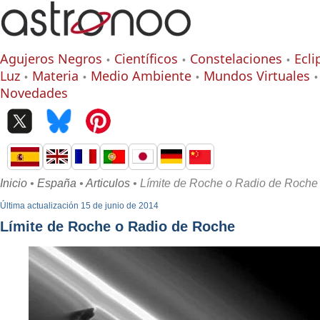
Agujeros Negros
Científicos
Constelaciones
Ecli
Luz
Materia
Medio Ambiente
Mundos Virtuales
Novedades
Inicio
•
España
•
Articulos
• Límite de Roche o Radio de Roche
Última actualización 15 de junio de 2014
Límite de Roche o Radio de Roche