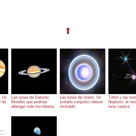
⬆
: Un
Las lunas de Saturno:
Las lunas de Urano: Un
Tritón y las lun
l de
Mundos que podrían
extraño conjunto celeste
Neptuno: el mis
albergar vida microbiana
inclinado
luna cautiva