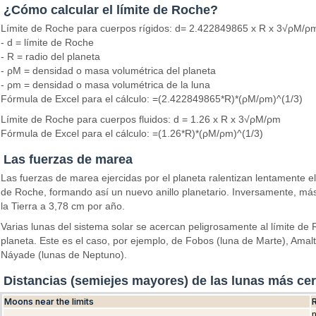
¿Cómo calcular el límite de Roche?
Límite de Roche para cuerpos rígidos: d= 2.422849865 x R x 3√ρM/ρ
- d = límite de Roche
- R = radio del planeta
- ρM = densidad o masa volumétrica del planeta
- ρm = densidad o masa volumétrica de la luna
Fórmula de Excel para el cálculo: =(2.422849865*R)*(ρM/ρm)^(1/3)
Límite de Roche para cuerpos fluidos: d = 1.26 x R x 3√ρM/ρm
Fórmula de Excel para el cálculo: =(1.26*R)*(ρM/ρm)^(1/3)
Las fuerzas de marea
Las fuerzas de marea ejercidas por el planeta ralentizan lentamente el
de Roche, formando así un nuevo anillo planetario. Inversamente, más 
la Tierra a 3,78 cm por año.
Varias lunas del sistema solar se acercan peligrosamente al límite de 
planeta. Este es el caso, por ejemplo, de Fobos (luna de Marte), Amal
Náyade (lunas de Neptuno).
Distancias (semiejes mayores) de las lunas más cer
Moons near the limits
R
n