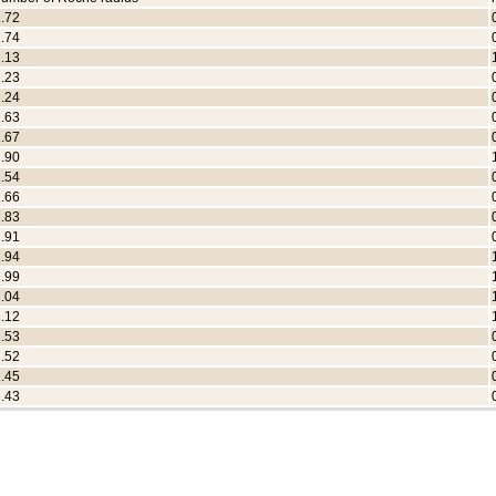
.72
.74
.13
.23
.24
.63
.67
.90
.54
.66
.83
.91
.94
.99
.04
.12
.53
.52
.45
.43