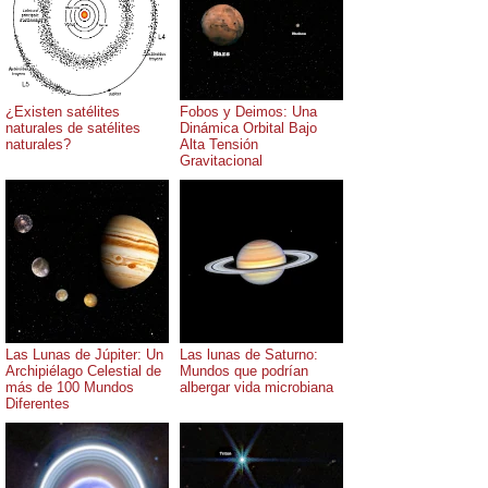
¿Existen satélites
Fobos y Deimos: Una
naturales de satélites
Dinámica Orbital Bajo
naturales?
Alta Tensión
Gravitacional
Las Lunas de Júpiter: Un
Las lunas de Saturno:
Archipiélago Celestial de
Mundos que podrían
más de 100 Mundos
albergar vida microbiana
Diferentes