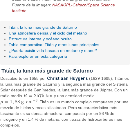
Fuente de la imagen:
NASA/JPL-Caltech/Space Science
Institute
Titán, la luna más grande de Saturno
Una atmósfera densa y el ciclo del metano
Estructura interna y océano oculto
Tabla comparativa: Titán y otras lunas principales
¿Podría existir vida basada en metano y etano?
Para explorar en esta categoría
Titán, la luna más grande de Saturno
Christiaan Huygens
Descubierto en 1655 por
(1629-1695), Titán es
la luna más grande de Saturno y la segunda más grande del Sistema
Solar después de Ganímedes, la luna más grande de Júpiter. Con un
=
2575
k
m
radio medio
R
y una densidad media
R
=
2575
k
m
−
3
=
1
,
88
g
.
c
m
ρ
, Titán es un mundo complejo compuesto por una
ρ
=
1
,
88
g
.
c
m
−
3
mezcla de hielos y rocas silicatadas. Pero su característica más
fascinante es su densa atmósfera, compuesta por un 98 % de
nitrógeno y un 1,4 % de metano, con trazas de hidrocarburos más
complejos.