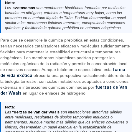
Nota:
Los
azotosomas
son membranas hipotéticas formadas por moléculas
basadas en nitrógeno, estables a temperaturas muy bajas, como las
presentes en el metano líquido de Titán. Podrían desempeñar un papel
similar a las membranas lipídicas terrestres, encapsulando reacciones
químicas y facilitando la química prebiótica en entornos criogénicos.
Para que se desarrolle la química prebiótica en estas condiciones,
serían necesarios catalizadores eficaces y moléculas suficientemente
flexibles para mantener la estabilidad estructural a temperaturas
criogénicas. Las membranas hipotéticas podrían proteger las
moléculas orgánicas de la radiación y permitir la concentración local
forma
de reactivos escasos. Aunque totalmente especulativa, esta
de vida exótica
ofrecería una perspectiva radicalmente diferente de
la biología terrestre, con ciclos metabólicos adaptados a condiciones
fuerzas de Van
extremas e interacciones químicas dominadas por
der Waals
en lugar de enlaces de hidrógeno.
Nota:
Las
fuerzas de Van der Waals
son interacciones atractivas débiles
entre moléculas, resultantes de dipolos temporales inducidos o
permanentes. Aunque mucho más débiles que los enlaces covalentes o
iónicos, desempeñan un papel esencial en la estabilización de