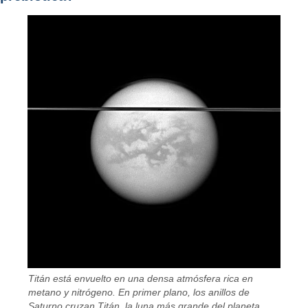
Titán está envuelto en una densa atmósfera rica en
metano y nitrógeno. En primer plano, los anillos de
Saturno cruzan Titán, la luna más grande del planeta.