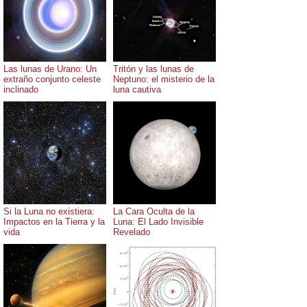
Las lunas de Urano: Un
Tritón y las lunas de
extraño conjunto celeste
Neptuno: el misterio de la
inclinado
luna cautiva
Si la Luna no existiera:
La Cara Oculta de la
Impactos en la Tierra y la
Luna: El Lado Invisible
vida
Revelado