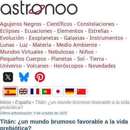
Agujeros Negros
Científicos
Constelaciones
Eclipses
Ecuaciones
Elementos
Estrellas
Evolución
Exoplanetas
Galaxias
Instrumentos
Lunas
Luz
Materia
Medio Ambiente
Mundos Virtuales
Nebulosas
Niños
Pequeños Cuerpos
Planetas
Sol
Tierra
Universo
Volcanes
Horóscopos
Novedades
Inicio
•
España
• Titán: ¿un mundo brumoso favorable a la vida
prebiótica?
Última actualización: 9 de octubre de 2025
Titán: ¿un mundo brumoso favorable a la vida
prebiótica?