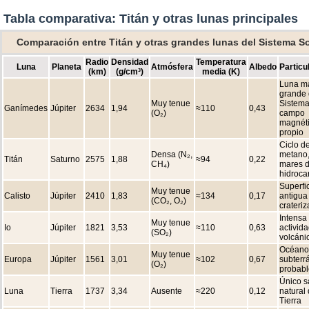
Tabla comparativa: Titán y otras lunas principales
Comparación entre Titán y otras grandes lunas del Sistema So
Radio
Densidad
Temperatura
Luna
Planeta
Atmósfera
Albedo
Particu
(km)
(g/cm³)
media (K)
Luna m
grande 
Muy tenue
Sistema
Ganímedes
Júpiter
2634
1,94
≈110
0,43
(O₂)
campo
magnét
propio
Ciclo de
Densa (N₂,
metano
Titán
Saturno
2575
1,88
≈94
0,22
CH₄)
mares 
hidroca
Superfi
Muy tenue
Calisto
Júpiter
2410
1,83
≈134
0,17
antigua
(CO₂, O₂)
crateri
Intensa
Muy tenue
Io
Júpiter
1821
3,53
≈110
0,63
activid
(SO₂)
volcáni
Océano
Muy tenue
Europa
Júpiter
1561
3,01
≈102
0,67
subterr
(O₂)
probabl
Único sa
Luna
Tierra
1737
3,34
Ausente
≈220
0,12
natural 
Tierra