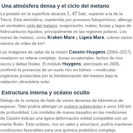
Una atmósfera densa y el ciclo del metano
1
,
47
b
a
r
La presión en la superficie alcanza
, superior a la de la
1
,
47
b
a
r
Tierra. Esta atmósfera, mantenida por procesos fotoquímicos, alberga
un verdadero
ciclo del metano
: evaporación, nubes, lluvias y lagos de
hidrocarburos líquidos, principalmente en las regiones polares. Los
Kraken Mare
Ligeia Mare
mares de metano, como
y
, cubren varios
cientos de miles de km².
Cassini-Huygens
Las imágenes de radar de la misión
(2004–2017)
revelaron un relieve complejo: dunas ecuatoriales, lechos de ríos
Huygens
secos y deltas fósiles. El módulo
, aterrizado en 2005,
confirmó la presencia de un suelo rico en tolines —moléculas
orgánicas producidas por la fotodisociación del metano bajo la
radiación ultravioleta solar.
Estructura interna y océano oculto
Debajo de la corteza de hielo de varios decenas de kilómetros de
espesor, Titán podría albergar un
océano subterráneo
a unos 100 km
de profundidad. Los modelos de marea basados en las mediciones
de Cassini indican una ligera deformación orbital compatible con un
manto fluido. Este océano, rico en sales y amoníaco, podría mantener
condiciones favorables para una química prebiótica compleja.