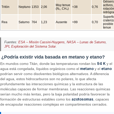
Géisers
Muy tenue
activos,
Tritón
Neptuno
1353
2,06
≈38
0,76
(N₂, CH₄)
rotació
retrógr
Superfi
crateriz
Rea
Saturno
764
1,23
Ausente
≈99
0,70
posible 
tenue
Fuentes:
ESA – Misión Cassini-Huygens
,
NASA – Lunas de Saturno
,
JPL Exploración del Sistema Solar
.
¿Podría existir vida basada en metano y etano?
94 K
En mundos como Titán, donde las temperaturas rondan los
y el
metano
etano
agua está congelada, líquidos orgánicos como el
y el
podrían servir como disolventes biológicos alternativos. A diferencia
del agua, estos hidrocarburos son no polares, lo que afecta
profundamente las interacciones químicas y la estructura de las
moléculas capaces de formar membranas. Las reacciones químicas
serían mucho más lentas, pero la baja polaridad podría favorecer la
azotosomas
formación de estructuras estables como los
, capaces
de encapsular reacciones complejas en compartimentos cerrados.