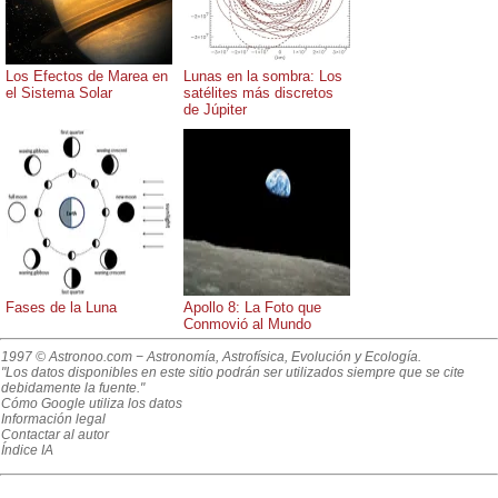
Los Efectos de Marea en
Lunas en la sombra: Los
el Sistema Solar
satélites más discretos
de Júpiter
Fases de la Luna
Apollo 8: La Foto que
Conmovió al Mundo
1997 © Astronoo.com
− Astronomía, Astrofísica, Evolución y Ecología.
"Los datos disponibles en este sitio podrán ser utilizados siempre que se cite
debidamente la fuente."
Cómo Google utiliza los datos
Información legal
Contactar al autor
Índice IA